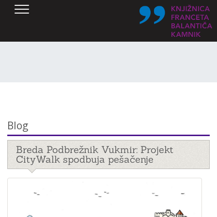
SKOČI DO OSREDNJE VSEBINE
Blog
Breda Podbrežnik Vukmir: Projekt
CityWalk spodbuja pešačenje