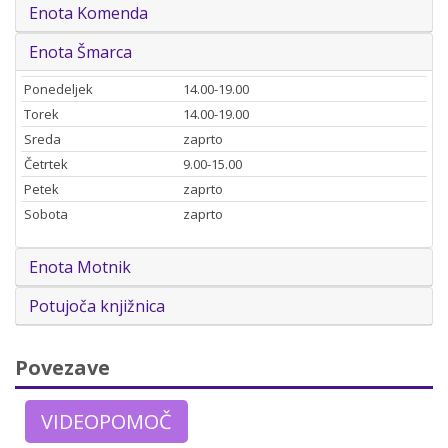
Enota Komenda
Enota Šmarca
Ponedeljek
14.00-19.00
Torek
14.00-19.00
Sreda
zaprto
Četrtek
9.00-15.00
Petek
zaprto
Sobota
zaprto
Enota Motnik
Potujoča knjižnica
Povezave
VIDEOPOMOČ