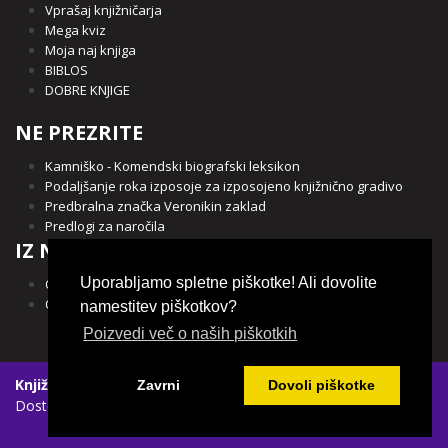
Vprašaj knjižničarja
Mega kviz
Moja naj knjiga
BIBLOS
DOBRE KNJIGE
NE PREZRITE
Kamniško - Komendski biografski leksikon
Podaljšanje roka izposoje za izposojeno knjižnično gradivo
Predbralna značka Veronikin zaklad
Predlogi za naročila
IZ NAŠE OBČINE
Uporabljamo spletne piškotke! Ali dovolite
Občina Kamnik
Občina Komenda
namestitev piškotkov?
Poizvedi več o naših piškotkih
Knjižnica Franceta Balantiča Kamnik
|
Spletni piškotki
|
Zavrni
Dovoli piškotke
Dostopnost vsebin
Login