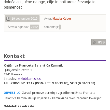
določala ključne naloge, cilje in poti uresničevanja te
pismenosti.
19 september 2019
Avtor:
Mateja Keber
Število ogledov:
2462
Komentarji:
RSS
Kontakt
Knjižnica Franceta Balantiča Kamnik
Ljubljanska cesta 1
1241 Kamnik
E-naslov:
mkk@kam.sik.si
Tel.:
+386 1 831 12 17 (PON-PET: 9.00-19.00), SOB (8.00-13.00)
OBVESTILO
: Zaradi prenove osrednje zgradbe Knjižnica Franceta
Balantiča Kamnik deluje knjižnica v Kamniku na dveh začasnih lokacijah:
Oddelek za odrasle