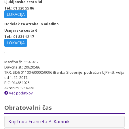
Ljubljanska cesta 3d
Tel.: 01 320 55 86
LOKACIJA
Oddelek za otroke in mladino
Usnjarska cesta 6
Tel.: 01 831 12 17
LOKACIJA
.
Matična št.: 5543452
Davčna št.: 20620586
TRR: SI56 01100-6000059096 (Banka Slovenije, podračun UJP) - št. velja
od 1. 12. 2017.
PIC: 914651025
Akronim: SIKKAM
Več podatkov
Obratovalni čas
Knjižnica Franceta B. Kamnik