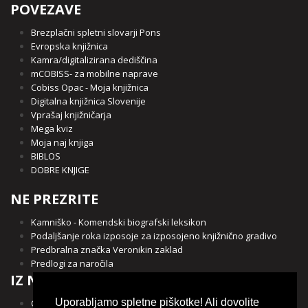
POVEZAVE
Brezplačni spletni slovarji Pons
Evropska knjižnica
Kamra/digitalizirana dediščina
mCOBISS- za mobilne naprave
Cobiss Opac - Moja knjižnica
Digitalna knjižnica Slovenije
Vprašaj knjižničarja
Mega kviz
Moja naj knjiga
BIBLOS
DOBRE KNJIGE
NE PREZRITE
Kamniško - Komendski biografski leksikon
Podaljšanje roka izposoje za izposojeno knjižnično gradivo
Predbralna značka Veronikin zaklad
Predlogi za naročila
IZ NAŠE OBČINE
Uporabljamo spletne piškotke! Ali dovolite
Občina Kamnik