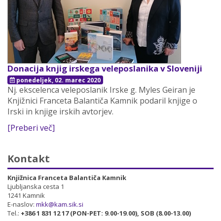
Donacija knjig irskega veleposlanika v Sloveniji
ponedeljek, 02. marec 2020
Nj. ekscelenca veleposlanik Irske g. Myles Geiran je
Knjižnici Franceta Balantiča Kamnik podaril knjige o
Irski in knjige irskih avtorjev.
[Preberi več]
Kontakt
Knjižnica Franceta Balantiča Kamnik
Ljubljanska cesta 1
1241 Kamnik
E-naslov:
mkk@kam.sik.si
Tel.:
+386 1 831 12 17 (PON-PET: 9.00-19.00), SOB (8.00-13.00)