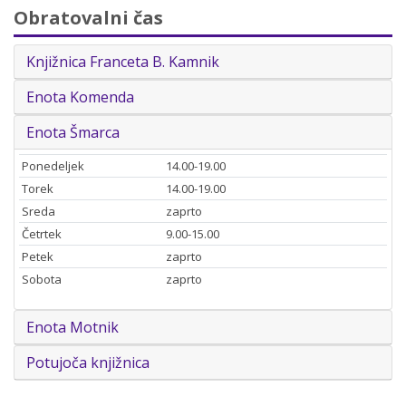
Obratovalni čas
Knjižnica Franceta B. Kamnik
Enota Komenda
Enota Šmarca
Ponedeljek
14.00-19.00
Torek
14.00-19.00
Sreda
zaprto
Četrtek
9.00-15.00
Petek
zaprto
Sobota
zaprto
Enota Motnik
Potujoča knjižnica