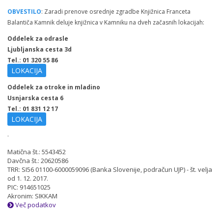
OBVESTILO
: Zaradi prenove osrednje zgradbe Knjižnica Franceta
Balantiča Kamnik deluje knjižnica v Kamniku na dveh začasnih lokacijah:
Oddelek za odrasle
Ljubljanska cesta 3d
Tel.: 01 320 55 86
LOKACIJA
Oddelek za otroke in mladino
Usnjarska cesta 6
Tel.: 01 831 12 17
LOKACIJA
.
Matična št.: 5543452
Davčna št.: 20620586
TRR: SI56 01100-6000059096 (Banka Slovenije, podračun UJP) - št. velja
od 1. 12. 2017.
PIC: 914651025
Akronim: SIKKAM
Več podatkov