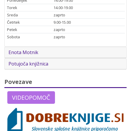
Ponedeljek
14.00-19.00
Torek
14.00-19.00
Sreda
zaprto
Četrtek
9.00-15.00
Petek
zaprto
Sobota
zaprto
Enota Motnik
Potujoča knjižnica
Povezave
VIDEOPOMOČ