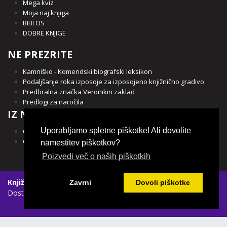
Mega kviz
Moja naj knjiga
BIBLOS
DOBRE KNJIGE
NE PREZRITE
Kamniško - Komendski biografski leksikon
Podaljšanje roka izposoje za izposojeno knjižnično gradivo
Predbralna značka Veronikin zaklad
Predlogi za naročila
IZ NAŠE OBČINE
Uporabljamo spletne piškotke! Ali dovolite
Občina Kamnik
Občina Komenda
namestitev piškotkov?
Poizvedi več o naših piškotkih
Knjižnica Franceta Balantiča Kamnik
|
Spletni piškotki
|
Zavrni
Dovoli piškotke
Dostopnost vsebin
Login