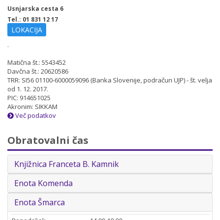
Usnjarska cesta 6
Tel.: 01 831 12 17
LOKACIJA
.
Matična št.: 5543452
Davčna št.: 20620586
TRR: SI56 01100-6000059096 (Banka Slovenije, podračun UJP) - št. velja
od 1. 12. 2017.
PIC: 914651025
Akronim: SIKKAM
Več podatkov
Obratovalni čas
Knjižnica Franceta B. Kamnik
Enota Komenda
Enota Šmarca