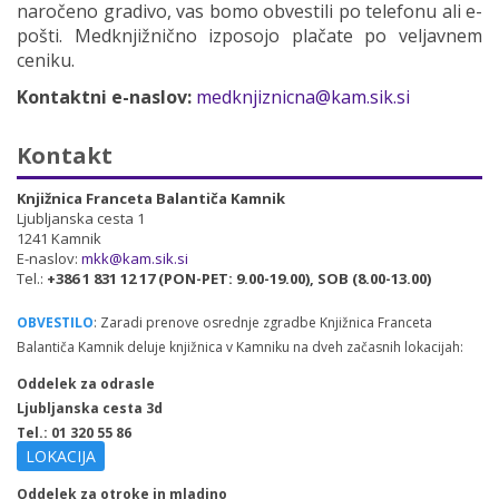
naročeno gradivo, vas bomo obvestili po telefonu ali e-
pošti. Medknjižnično izposojo plačate po veljavnem
ceniku.
Kontaktni e-naslov:
medknjiznicna@kam.sik.si
Kontakt
Knjižnica Franceta Balantiča Kamnik
Ljubljanska cesta 1
1241 Kamnik
E-naslov:
mkk@kam.sik.si
Tel.:
+386 1 831 12 17 (PON-PET: 9.00-19.00), SOB (8.00-13.00)
OBVESTILO
: Zaradi prenove osrednje zgradbe Knjižnica Franceta
Balantiča Kamnik deluje knjižnica v Kamniku na dveh začasnih lokacijah:
Oddelek za odrasle
Ljubljanska cesta 3d
Tel.: 01 320 55 86
LOKACIJA
Oddelek za otroke in mladino