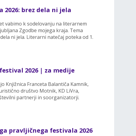
2026: brez dela ni jela
0 let vabimo k sodelovanju na literarnem
Ljubljana Zgodbe mojega kraja. Tema
dela ni jela. Literarni natečaj poteka od 1.
festival 2026 | za medije
ajo Knjižnica Franceta Balantiča Kamnik,
ristično društvo Motnik, KD LiVra,
tevilni partnerji in soorganizatorji.
a pravljičnega festivala 2026