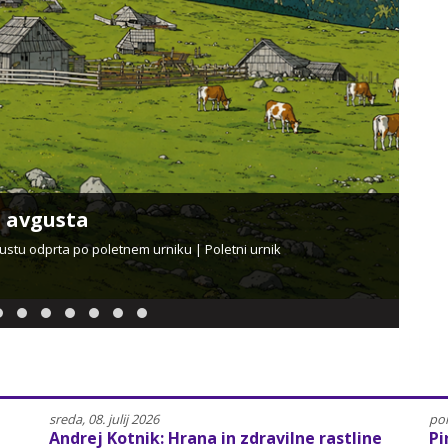
ce od septembra 2026 do junija 2027
Naj
o junija 2027 | kontakt | lokacije postajališč
NajPo
pone
sreda, 08. julij 2026
pon
Andrej Kotnik: Hrana in zdravilne rastline
Pi