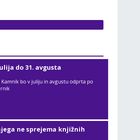
julija do 31. avgusta
 Kamnik bo v juliju in avgustu odprta po
urnik
njega ne sprejema knjižnih