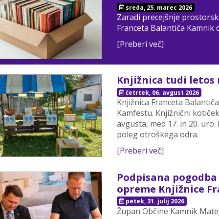
sreda, 25. marec 2026
Zaradi precejšnje prostorske
Franceta Balantiča Kamnik d
[Preberi več]
Knjižnica tudi leto
četrtek, 06. avgust 2026
Knjižnica Franceta Balantič
Kamfestu. Knjižnični kotiček
avgusta, med 17. in 20. uro.
poleg otroškega odra.
[Preberi več]
Podpisana pogodba 
opreme Knjižnice F
petek, 31. julij 2026
Župan Občine Kamnik Matej S