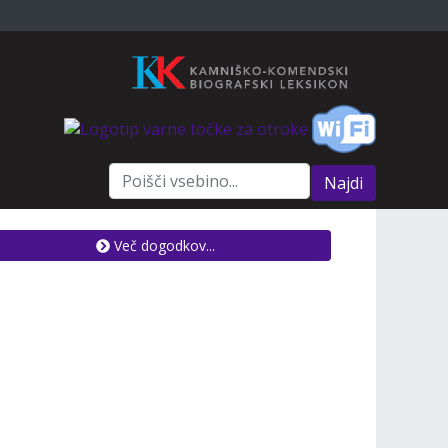
Najdi
Več dogodkov...