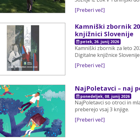
[Preberi več]
Kamniški zbornik 20
knjižnici Slovenije
petek, 26. junij 2026
Kamniški zbornik za leto 202
Digitalne knjižnice Slovenije
[Preberi več]
NajPoletavci – naj p
ponedeljek, 08. junij 2026
NajPoletavci so otroci in ml
preberejo vsaj 3 knjige.
[Preberi več]