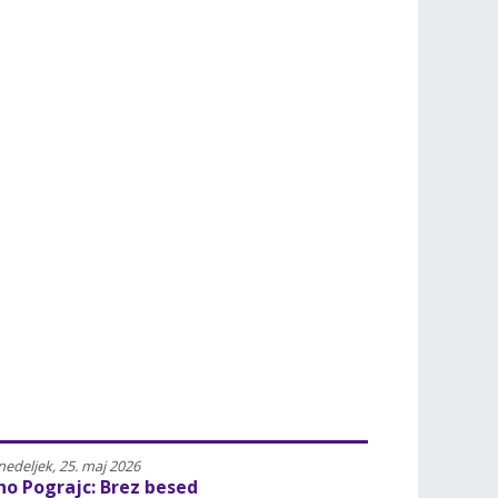
Poletavci – naj poletni bralci
letavci so otroci in mladostniki 13+, ki med poletnimi počitnicami preberejo 
deljek, 08. junij 2026 |
3570
edeljek, 25. maj 2026
no Pograjc: Brez besed