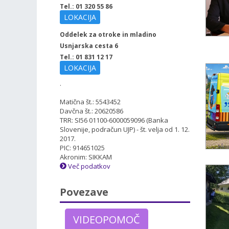
Tel.: 01 320 55 86
LOKACIJA
Oddelek za otroke in mladino
Usnjarska cesta 6
Tel.: 01 831 12 17
LOKACIJA
.
Matična št.: 5543452
Davčna št.: 20620586
TRR: SI56 01100-6000059096 (Banka
Slovenije, podračun UJP) - št. velja od 1. 12.
2017.
PIC: 914651025
Akronim: SIKKAM
Več podatkov
Povezave
VIDEOPOMOČ