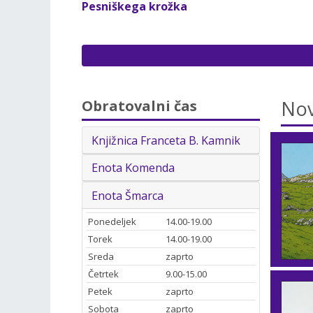
Pesniškega krožka
Nov
Obratovalni čas
Knjižnica Franceta B. Kamnik
Enota Komenda
Enota Šmarca
Ponedeljek
14.00-19.00
Torek
14.00-19.00
Sreda
zaprto
Četrtek
9.00-15.00
Petek
zaprto
Sobota
zaprto