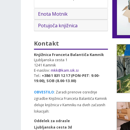
Enota Motnik
Potujoča knjižnica
Kontakt
Knjižnica Franceta Balantiča Kamnik
Ljubljanska cesta 1
1241 Kamnik
E-naslov:
mkk@kam.sik.si
Tel.:
+386 1 831 12 17 (PON-PET: 9.00-
19.00), SOB (8.00-13.00)
OBVESTILO
: Zaradi prenove osrednje
zgradbe Knjižnica Franceta Balantiča Kamnik
deluje knjižnica v Kamniku na dveh začasnih
lokacijah:
Oddelek za odrasle
Ljubljanska cesta 3d