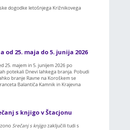
alske dogodke letošnjega Križnikovega
 od 25. maja do 5. junija 2026
 25. majem in 5. junijem 2026 po
cah potekali Dnevi lahkega branja. Pobudi
ahko branje Ravne na Koroškem se
 Franceta Balantiča Kamnik in Krajevna
čanj s knjigo v Štacjonu
sezono
Srečanj s knjigo
zaključili tudi s