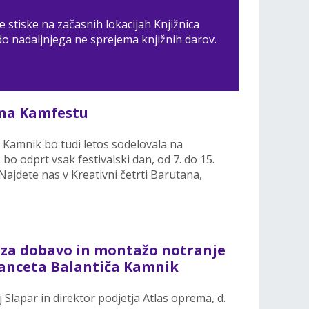
 stiske na začasnih lokacijah Knjižnica
o nadaljnjega ne sprejema knjižnih darov.
s na Kamfestu
a Kamnik bo tudi letos sodelovala na
 bo odprt vsak festivalski dan, od 7. do 15.
 Najdete nas v Kreativni četrti Barutana,
za dobavo in montažo notranje
ranceta Balantiča Kamnik
lapar in direktor podjetja Atlas oprema, d.