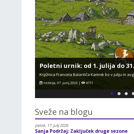
Urnik obiskov potujoče knjižni
Urnik obiskov potujoče knjižnice od septembra 2026 d
četrtek, 02. julij 2026 |
1656
Sveže na blogu
petek, 17. julij 2026
Sanja Podržaj: Zaključek druge sezone