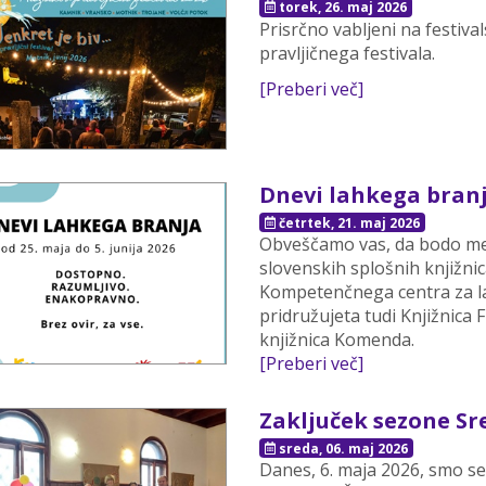
torek, 26. maj 2026
Prisrčno vabljeni na festiv
pravljičnega festivala.
[Preberi več]
Dnevi lahkega branja
četrtek, 21. maj 2026
Obveščamo vas, da bodo med
slovenskih splošnih knjižni
Kompetenčnega centra za l
pridružujeta tudi Knjižnica
knjižnica Komenda.
[Preberi več]
Zaključek sezone Sre
sreda, 06. maj 2026
Danes, 6. maja 2026, smo 