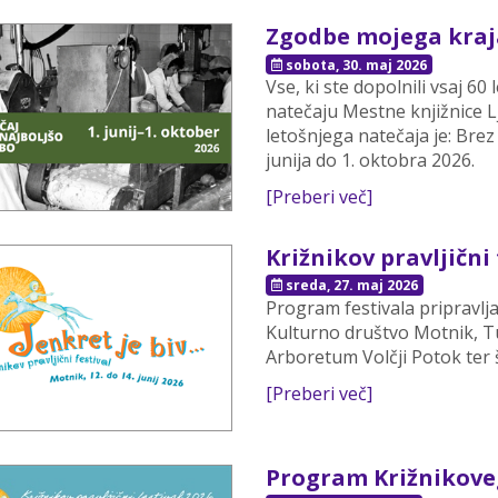
Zgodbe mojega kraja 
sobota, 30. maj 2026
Vse, ki ste dopolnili vsaj 6
natečaju Mestne knjižnice 
letošnjega natečaja je: Brez 
junija do 1. oktobra 2026.
[Preberi več]
Križnikov pravljični 
sreda, 27. maj 2026
Program festivala pripravlj
Kulturno društvo Motnik, Tu
Arboretum Volčji Potok ter š
[Preberi več]
Program Križnikoveg