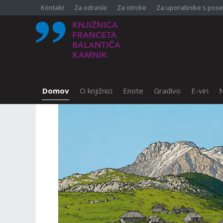
Kontakt
Za odrasle
Za otroke
Za uporabnike s pose
Domov
O knjižnici
Enote
Gradivo
E-viri
N
SKOČI DO OSREDNJE VSEBINE