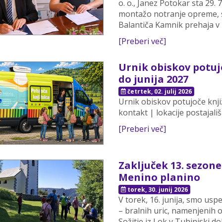
o. o., Janez Potokar sta 29
montažo notranje opreme, s
Balantiča Kamnik prehaja v 
[Preberi več]
Urnik obiskov potuj
do junija 2027
četrtek, 02. julij 2026
Urnik obiskov potujoče knji
kontakt | lokacije postajališ
[Preberi več]
Zaključek 13. sezon
Menino planino
torek, 30. junij 2026
V torek, 16. junija, smo us
– bralnih uric, namenjenih 
Sožitje iz Lok v Tuhinjski dol