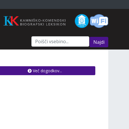
Najdi
Več dogodkov...