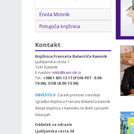
Enota Motnik
Potujoča knjižnica
Kontakt
Knjižnica Franceta Balantiča Kamnik
Ljubljanska cesta 1
1241 Kamnik
E-naslov:
mkk@kam.sik.si
Tel.:
+386 1 831 12 17 (PON-PET: 9.00-
19.00), SOB (8.00-13.00)
OBVESTILO
: Zaradi prenove osrednje
zgradbe Knjižnica Franceta Balantiča Kamnik
deluje knjižnica v Kamniku na dveh začasnih
lokacijah:
Oddelek za odrasle
Ljubljanska cesta 3d