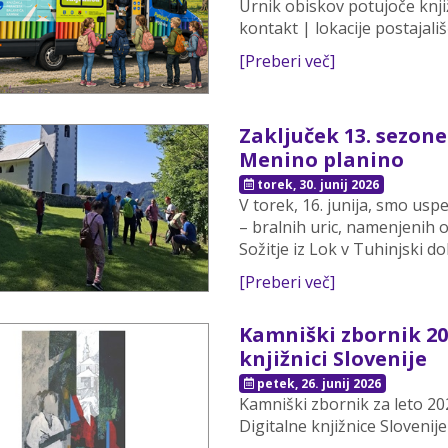
Urnik obiskov potujoče knji
kontakt | lokacije postajališ
[Preberi več]
Zaključek 13. sezon
Menino planino
torek, 30. junij 2026
V torek, 16. junija, smo us
– bralnih uric, namenjenih 
Sožitje iz Lok v Tuhinjski dol
[Preberi več]
Kamniški zbornik 20
knjižnici Slovenije
petek, 26. junij 2026
Kamniški zbornik za leto 202
Digitalne knjižnice Slovenije