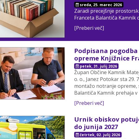
sreda, 25. marec 2026
Zaradi precejšnje prostorske
Franceta Balantiča Kamnik d
[Preberi več]
Podpisana pogodba 
opreme Knjižnice F
petek, 31. julij 2026
Župan Občine Kamnik Matej S
o. o., Janez Potokar sta 29
montažo notranje opreme, s
Balantiča Kamnik prehaja v 
[Preberi več]
Urnik obiskov potuj
do junija 2027
četrtek, 02. julij 2026