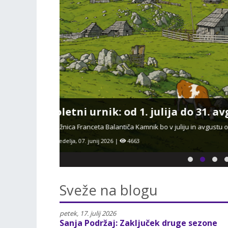
Urnik obiskov potujoče knjižni
Urnik obiskov potujoče knjižnice od septembra 2026 d
četrtek, 02. julij 2026 |
1652
Sveže na blogu
petek, 17. julij 2026
Sanja Podržaj: Zaključek druge sezone