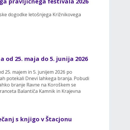
a pravljičnega festivala 2026
alske dogodke letošnjega Križnikovega
 od 25. maja do 5. junija 2026
 25. majem in 5. junijem 2026 po
cah potekali Dnevi lahkega branja. Pobudi
ahko branje Ravne na Koroškem se
 Franceta Balantiča Kamnik in Krajevna
čanj s knjigo v Štacjonu