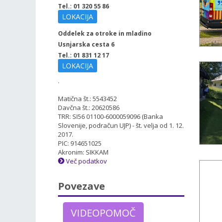
Tel.: 01 320 55 86
LOKACIJA
Oddelek za otroke in mladino
Usnjarska cesta 6
Tel.: 01 831 12 17
LOKACIJA
.
Matična št.: 5543452
Davčna št.: 20620586
TRR: SI56 01100-6000059096 (Banka
Slovenije, podračun UJP) - št. velja od 1. 12.
2017.
PIC: 914651025
Akronim: SIKKAM
Več podatkov
Povezave
VIDEOPOMOČ