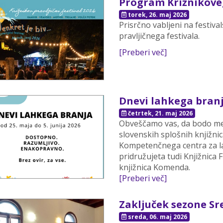
Program Križnikoveg
torek, 26. maj 2026
Prisrčno vabljeni na festiv
pravljičnega festivala.
[Preberi več]
Dnevi lahkega branja
četrtek, 21. maj 2026
Obveščamo vas, da bodo med
slovenskih splošnih knjižni
Kompetenčnega centra za l
pridružujeta tudi Knjižnica
knjižnica Komenda.
[Preberi več]
Zaključek sezone Sre
sreda, 06. maj 2026