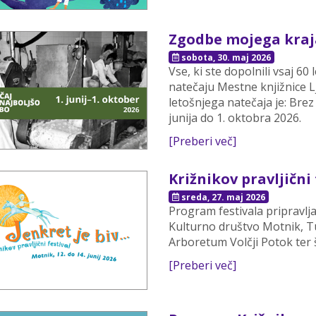
Zgodbe mojega kraja 
sobota, 30. maj 2026
Vse, ki ste dopolnili vsaj 6
natečaju Mestne knjižnice 
letošnjega natečaja je: Brez 
junija do 1. oktobra 2026.
[Preberi več]
Križnikov pravljični 
sreda, 27. maj 2026
Program festivala pripravlj
Kulturno društvo Motnik, Tu
Arboretum Volčji Potok ter š
[Preberi več]