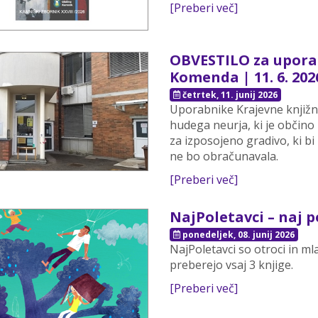
[Preberi več]
OBVESTILO za upora
Komenda | 11. 6. 202
četrtek, 11. junij 2026
Uporabnike Krajevne knjiž
hudega neurja, ki je občino
za izposojeno gradivo, ki bi
ne bo obračunavala.
[Preberi več]
NajPoletavci – naj p
ponedeljek, 08. junij 2026
NajPoletavci so otroci in ml
preberejo vsaj 3 knjige.
[Preberi več]