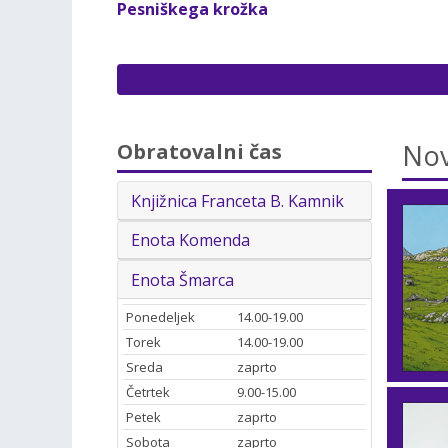
Pesniškega krožka
Nov
Obratovalni čas
Knjižnica Franceta B. Kamnik
Enota Komenda
Enota Šmarca
Ponedeljek
14.00-19.00
Torek
14.00-19.00
Sreda
zaprto
Četrtek
9.00-15.00
Petek
zaprto
Sobota
zaprto