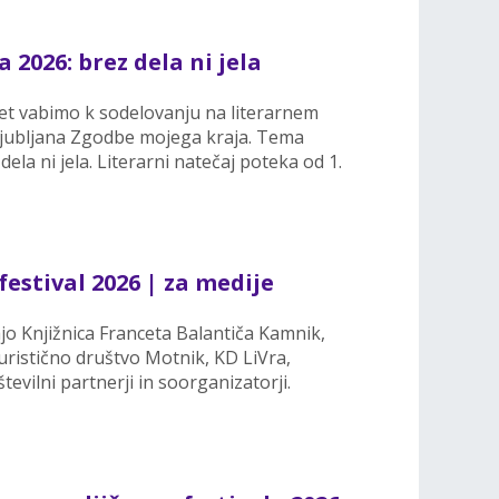
2026: brez dela ni jela
0 let vabimo k sodelovanju na literarnem
Ljubljana Zgodbe mojega kraja. Tema
dela ni jela. Literarni natečaj poteka od 1.
festival 2026 | za medije
ajo Knjižnica Franceta Balantiča Kamnik,
ristično društvo Motnik, KD LiVra,
tevilni partnerji in soorganizatorji.