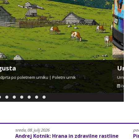
ce od septembra 2026 do junija 2027
Naj
o junija 2027 | kontakt | lokacije postajališč
NajPo
pone
sreda, 08. julij 2026
pon
Andrej Kotnik: Hrana in zdravilne rastline
Pi