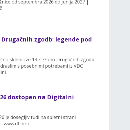
žnice od septembra 2026 do junija 2027 |
č
e Drugačnih zgodb: legende pod
pešno sklenili že 13. sezono Drugačnih zgodb
odraslim s posebnimi potrebami iz VDC
ini.
26 dostopen na Digitalni
6 je dosegljiv tudi na spletni strani
 - www.dLib.si.