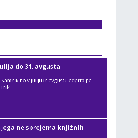
julija do 31. avgusta
 Kamnik bo v juliju in avgustu odprta po
urnik
njega ne sprejema knjižnih