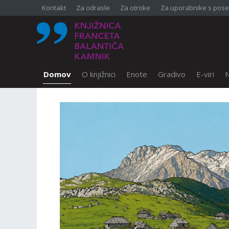
Kontakt
Za odrasle
Za otroke
Za uporabnike s pose
Domov
O knjižnici
Enote
Gradivo
E-viri
N
SKOČI DO OSREDNJE VSEBINE