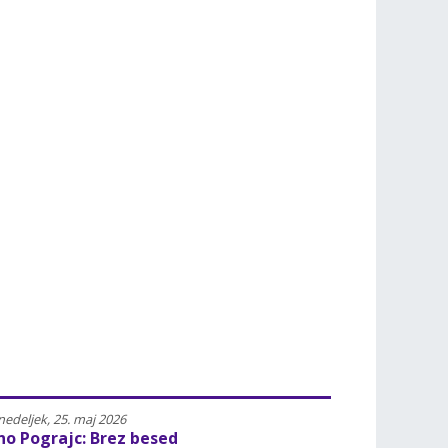
Poletavci – naj poletni bralci
letavci so otroci in mladostniki 13+, ki med poletnimi počitnicami preberejo 
deljek, 08. junij 2026 |
3568
edeljek, 25. maj 2026
no Pograjc: Brez besed