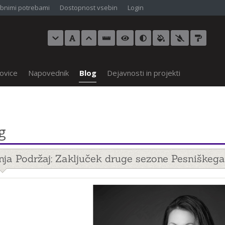
bnimi potrebami
Dostopnost vsebin
Login
ovice
Napovednik
Blog
Dejavnosti in projekti
g
nja Podržaj: Zaključek druge sezone Pesniškeg