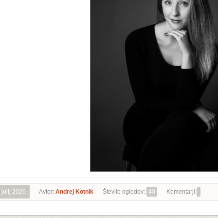
 julij 2026
Avtor:
Andrej Kotnik
Število ogledov:
40
Komentarji: