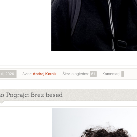
julij 2026
Avtor:
Andrej Kotnik
Število ogledov:
61
Komentarji:
no Pograjc: Brez besed