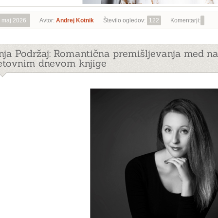
 maj 2026
Avtor:
Andrej Kotnik
Število ogledov:
122
Komentarji:
nja Podržaj: Romantična premišljevanja med n
etovnim dnevom knjige