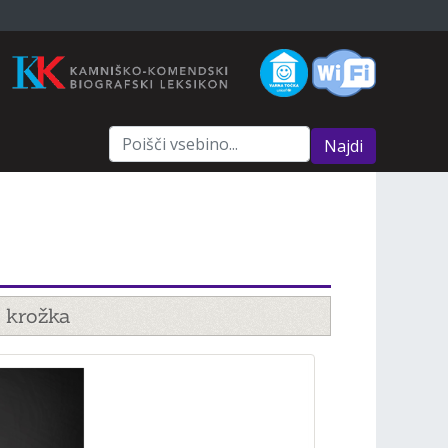
Najdi
a krožka