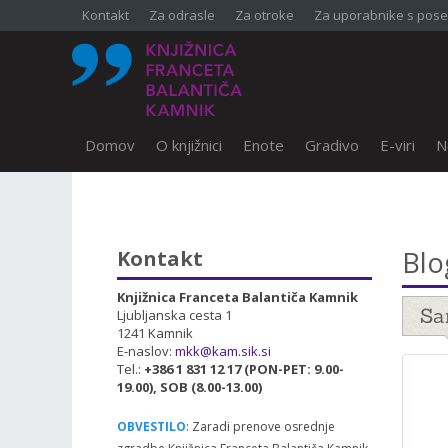
Kontakt
Za odrasle
Za otroke
Za uporabnike s pose
Domov
O knjižnici
Enote
Gradivo
E-viri
N
SKOČI DO OSREDNJE VSEBINE
Blo
Kontakt
Knjižnica Franceta Balantiča Kamnik
Sa
Ljubljanska cesta 1
1241 Kamnik
E-naslov:
mkk@kam.sik.si
Tel.:
+386 1 831 12 17 (PON-PET: 9.00-
19.00), SOB (8.00-13.00)
OBVESTILO
: Zaradi prenove osrednje