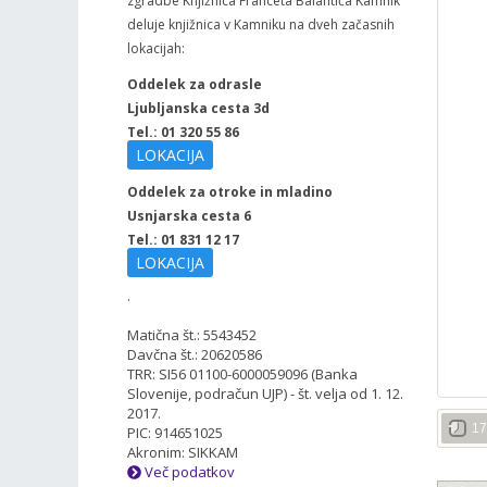
zgradbe Knjižnica Franceta Balantiča Kamnik
deluje knjižnica v Kamniku na dveh začasnih
lokacijah:
Oddelek za odrasle
Ljubljanska cesta 3d
Tel.: 01 320 55 86
LOKACIJA
Oddelek za otroke in mladino
Usnjarska cesta 6
Tel.: 01 831 12 17
LOKACIJA
.
Matična št.: 5543452
Davčna št.: 20620586
TRR: SI56 01100-6000059096 (Banka
Slovenije, podračun UJP) - št. velja od 1. 12.
2017.
17
PIC: 914651025
Akronim: SIKKAM
Več podatkov