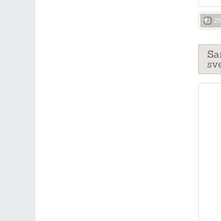
25
Sa
sv