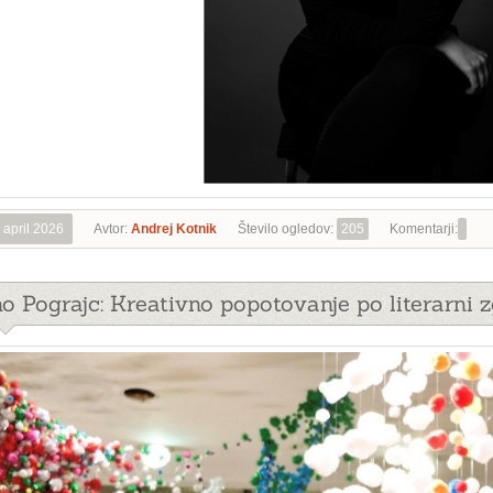
 april 2026
Avtor:
Andrej Kotnik
Število ogledov:
205
Komentarji:
no Pograjc: Kreativno popotovanje po literarni 