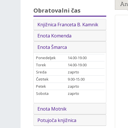
An
Obratovalni čas
Knjižnica Franceta B. Kamnik
Enota Komenda
Enota Šmarca
Ponedeljek
14.00-19.00
Torek
14.00-19.00
Sreda
zaprto
Četrtek
9.00-15.00
Petek
zaprto
Sobota
zaprto
Enota Motnik
Potujoča knjižnica