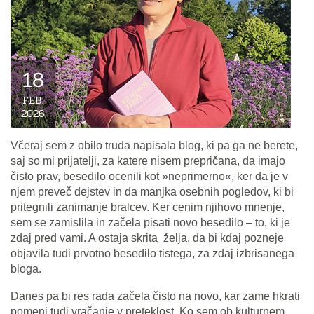
18
FEB.
2026
Včeraj sem z obilo truda napisala blog, ki pa ga ne berete,
saj so mi prijatelji, za katere nisem prepričana, da imajo
čisto prav, besedilo ocenili kot »neprimerno«, ker da je v
njem preveč dejstev in da manjka osebnih pogledov, ki bi
pritegnili zanimanje bralcev. Ker cenim njihovo mnenje,
sem se zamislila in začela pisati novo besedilo – to, ki je
zdaj pred vami. A ostaja skrita želja, da bi kdaj pozneje
objavila tudi prvotno besedilo tistega, za zdaj izbrisanega
bloga.
Danes pa bi res rada začela čisto na novo, kar zame hkrati
pomeni tudi vračanje v preteklost. Ko sem ob kulturnem