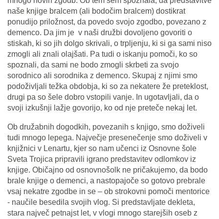
mnogo novih zgodb. Ob tem sem spoznala, da predstavitve
naše knjige bralcem (ali bodočim bralcem) dostikrat
ponudijo priložnost, da povedo svojo zgodbo, povezano z
demenco. Da jim je v naši družbi dovoljeno govoriti o
stiskah, ki so jih dolgo skrivali, o trpljenju, ki si ga sami niso
zmogli ali znali olajšati. Pa tudi o iskanju pomoči, ko so
spoznali, da sami ne bodo zmogli skrbeti za svojo
sorodnico ali sorodnika z demenco. Skupaj z njimi smo
podoživljali težka obdobja, ki so za nekatere že preteklost,
drugi pa so šele dobro vstopili vanje. In ugotavljali, da o
svoji izkušnji lažje govorijo, ko od nje preteče nekaj let.
Ob družabnih dogodkih, povezanih s knjigo, smo doživeli
tudi mnogo lepega. Največje presenečenje smo doživeli v
knjižnici v Lenartu, kjer so nam učenci iz Osnovne šole
Sveta Trojica pripravili igrano predstavitev odlomkov iz
knjige. Običajno od osnovnošolk ne pričakujemo, da bodo
brale knjige o demenci, a nastopajoče so gotovo prebrale
vsaj nekatre zgodbe in se – ob strokovni pomoči mentorice
- naučile besedila svojih vlog. Si predstavljate dekleta,
stara največ petnajst let, v vlogi mnogo starejših oseb z