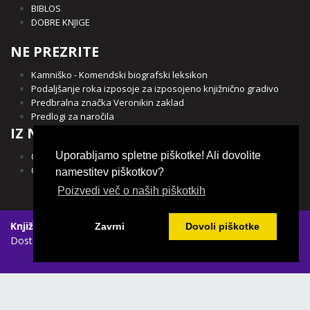
BIBLOS
DOBRE KNJIGE
NE PREZRITE
Kamniško - Komendski biografski leksikon
Podaljšanje roka izposoje za izposojeno knjižnično gradivo
Predbralna značka Veronikin zaklad
Predlogi za naročila
IZ NAŠE OBČINE
Uporabljamo spletne piškotke! Ali dovolite
Občina Kamnik
Občina Komenda
namestitev piškotkov?
Poizvedi več o naših piškotkih
Knjižnica Franceta Balantiča Kamnik
|
Spletni piškotki
|
Zavrni
Dovoli piškotke
Dostopnost vsebin
Login