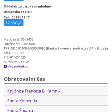
Oddelek za otroke in mladino
Usnjarska cesta 6
Tel.: 01 831 12 17
LOKACIJA
.
Matična št.: 5543452
Davčna št.: 20620586
TRR: SI56 01100-6000059096 (Banka Slovenije, podračun UJP) - št. velja
od 1. 12. 2017.
PIC: 914651025
Akronim: SIKKAM
Več podatkov
Obratovalni čas
Knjižnica Franceta B. Kamnik
Enota Komenda
Enota Šmarca