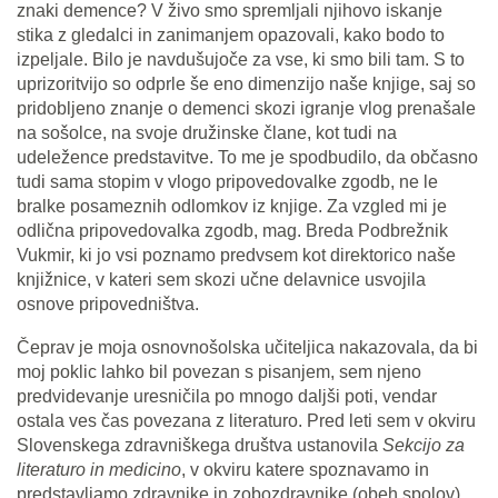
znaki demence? V živo smo spremljali njihovo iskanje
stika z gledalci in zanimanjem opazovali, kako bodo to
izpeljale. Bilo je navdušujoče za vse, ki smo bili tam. S to
uprizoritvijo so odprle še eno dimenzijo naše knjige, saj so
pridobljeno znanje o demenci skozi igranje vlog prenašale
na sošolce, na svoje družinske člane, kot tudi na
udeležence predstavitve. To me je spodbudilo, da občasno
tudi sama stopim v vlogo pripovedovalke zgodb, ne le
bralke posameznih odlomkov iz knjige. Za vzgled mi je
odlična pripovedovalka zgodb, mag. Breda Podbrežnik
Vukmir, ki jo vsi poznamo predvsem kot direktorico naše
knjižnice, v kateri sem skozi učne delavnice usvojila
osnove pripovedništva.
Čeprav je moja osnovnošolska učiteljica nakazovala, da bi
moj poklic lahko bil povezan s pisanjem, sem njeno
predvidevanje uresničila po mnogo daljši poti, vendar
ostala ves čas povezana z literaturo. Pred leti sem v okviru
Slovenskega zdravniškega društva ustanovila
Sekcijo za
literaturo in medicino
, v okviru katere spoznavamo in
predstavljamo zdravnike in zobozdravnike (obeh spolov),