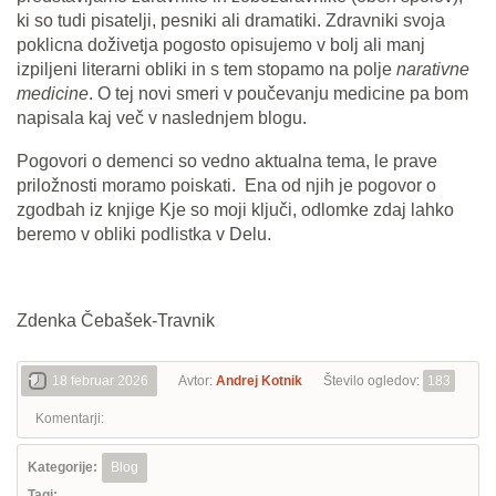
ki so tudi pisatelji, pesniki ali dramatiki. Zdravniki svoja
poklicna doživetja pogosto opisujemo v bolj ali manj
izpiljeni literarni obliki in s tem stopamo na polje
narativne
medicine
. O tej novi smeri v poučevanju medicine pa bom
napisala kaj več v naslednjem blogu.
Pogovori o demenci so vedno aktualna tema, le prave
priložnosti moramo poiskati. Ena od njih je pogovor o
zgodbah iz knjige Kje so moji ključi, odlomke zdaj lahko
beremo v obliki podlistka v Delu.
Zdenka Čebašek-Travnik
18 februar 2026
Avtor:
Andrej Kotnik
Število ogledov:
183
Komentarji:
Kategorije:
Blog
Tagi: