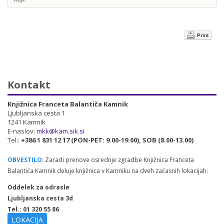
Print
Kontakt
Knjižnica Franceta Balantiča Kamnik
Ljubljanska cesta 1
1241 Kamnik
E-naslov:
mkk@kam.sik.si
Tel.:
+386 1 831 12 17 (PON-PET: 9.00-19.00), SOB (8.00-13.00)
OBVESTILO
: Zaradi prenove osrednje zgradbe Knjižnica Franceta
Balantiča Kamnik deluje knjižnica v Kamniku na dveh začasnih lokacijah:
Oddelek za odrasle
Ljubljanska cesta 3d
Tel.: 01 320 55 86
LOKACIJA