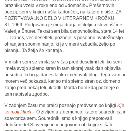
prazniku vzela v roke eno od »domačih« Prešernovih
poezij, sem v knjigi našla kartonček, na katerem piše: ZA
POŽRTVOVALNO DELO V LITERARNEM KROŽKU,
8.II.1969. Podpisana je moja draga učiteljica slovenščine,
Valerija Šnurer. Takrat sem bila osnovnošolka, stara 14 let
... Danes, več desetletij pozneje, s posebno hvaležnostjo
ohranjam spomin nanjo, ki je v meni vzbudila željo po
pisanju. Ta želja še kar traja ...
V mislih sem se vrnila še v čas pred desetimi leti, ko sem
imela svojo spletno stran in tam skoraj vsak dan objavila
besedilo, ki bi ga danes lahko imenovali blog. Tega vam ne
morem več pokazati, ker so mi spletno stran oz. domeno
zanjo pred nekaj leti ukradli. Morda bom kdaj pozneje o
tem napisala zgodbo.
V zadnjem času me bralci poznajo predvsem po knjigi
Kje
so moji ključi
– O življenju z demenco, katere sourednica in
soavtorica sem. Souredniki smo s knjigo prepotovali
dobršen del Slovenije in v pogovorih ob knjigi slišali