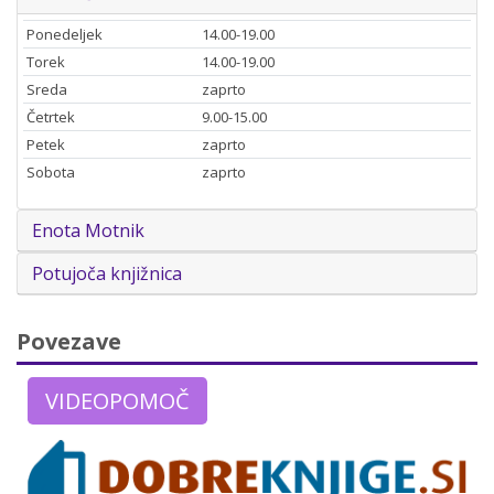
Ponedeljek
14.00-19.00
Torek
14.00-19.00
Sreda
zaprto
Četrtek
9.00-15.00
Petek
zaprto
Sobota
zaprto
Enota Motnik
Potujoča knjižnica
Povezave
VIDEOPOMOČ