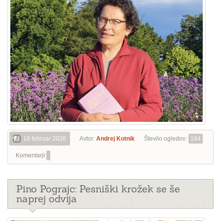
18 februar 2026
Avtor:
Andrej Kotnik
Število ogledov:
184
Komentarji:
Pino Pograjc: Pesniški krožek se še
naprej odvija