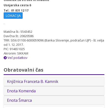
Usnjarska cesta 6
Tel.: 01 831 12 17
LOKACIJA
.
Matična št.: 5543452
Davčna št.: 20620586
TRR: SI56 01100-6000059096 (Banka Slovenije, podračun UJP) - št. velja
od 1. 12. 2017.
PIC: 914651025
Akronim: SIKKAM
Več podatkov
Obratovalni čas
Knjižnica Franceta B. Kamnik
Enota Komenda
Enota Šmarca