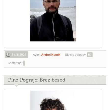
8 julij 2026
Avtor:
Andrej Kotnik
Število ogledov:
61
Komentarji:
Pino Pograjc: Brez besed