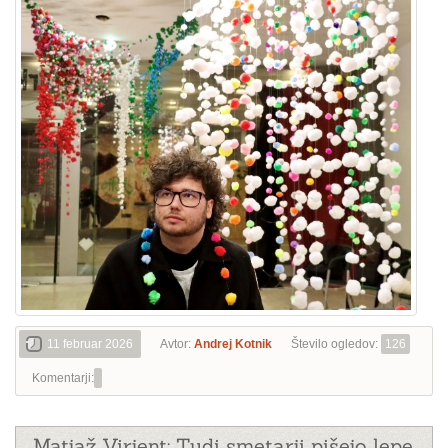
11 februar 2026
Avtor:
Andrej Kotnik
Število ogledov:
126
Komentarji:
Matjaž Virjent: Tudi smetarji pišejo lepe