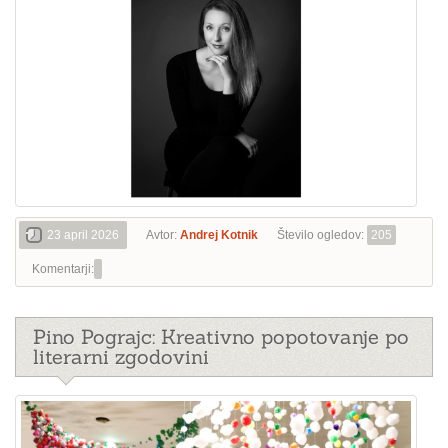
23 april 2026
Avtor:
Andrej Kotnik
Število ogledov:
205
Komentarji:
Pino Pograjc: Kreativno popotovanje po
literarni zgodovini