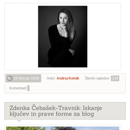
26 februar 2026
Avtor:
Andrej Kotnik
Število ogledov:
134
Komentarji:
Zdenka Čebašek-Travnik: Iskanje
ključev in prave forme za blog