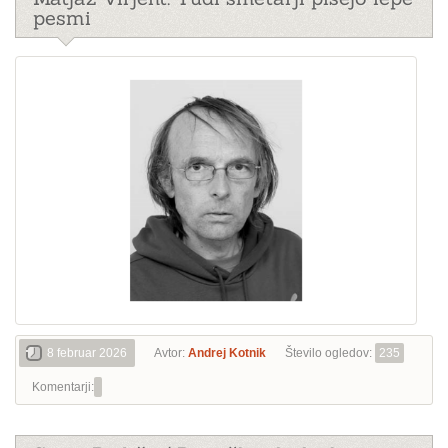
pesmi
8 februar 2026
Avtor:
Andrej Kotnik
Število ogledov:
235
Komentarji: