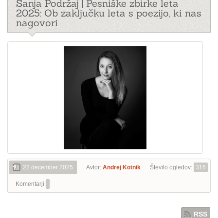
Sanja Podržaj | Pesniške zbirke leta
2025: Ob zaključku leta s poezijo, ki nas
nagovori
22 december 2025
Avtor:
Andrej Kotnik
Število ogledov:
316
Komentarji:
RSS