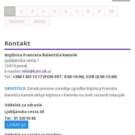
1
2
3
4
5
6
7
8
9
10
Naslednji
Zadnje
Kontakt
Knjižnica Franceta Balantiča Kamnik
Ljubljanska cesta 1
1241 Kamnik
E-naslov:
mkk@kam.sik.si
Tel.:
+386 1 831 12 17 (PON-PET: 9.00-19.00), SOB (8.00-13.00)
OBVESTILO
: Zaradi prenove osrednje zgradbe Knjižnica Franceta
Balantiča Kamnik deluje knjižnica v Kamniku na dveh začasnih lokacijah:
Oddelek za odrasle
Ljubljanska cesta 3d
Tel.: 01 320 55 86
LOKACIJA
Oddelek za otroke in mladino