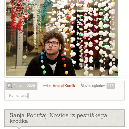
9 marec 2026
Avtor:
Andrej Kotnik
Število ogledov:
178
Komentarji:
Sanja Podržaj: Novice iz pesniškega
krožka