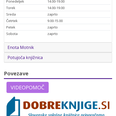
Ponedeljek
14.00-19.00
Torek
14.00-19.00
Sreda
zaprto
Četrtek
9.00-15.00
Petek
zaprto
Sobota
zaprto
Enota Motnik
Potujoča knjižnica
Povezave
VIDEOPOMOČ