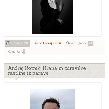
17 julij 2026
Avtor:
Andrej Kotnik
Število ogledov:
41
Komentarji:
Andrej Kotnik: Hrana in zdravilne
rastline iz narave