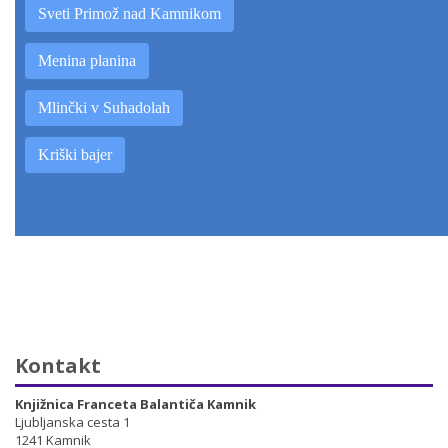
Sveti Primož nad Kamnikom
Menina planina
Mlinčki v Suhadolah
Kriški bajer
Kontakt
Knjižnica Franceta Balantiča Kamnik
Ljubljanska cesta 1
1241 Kamnik