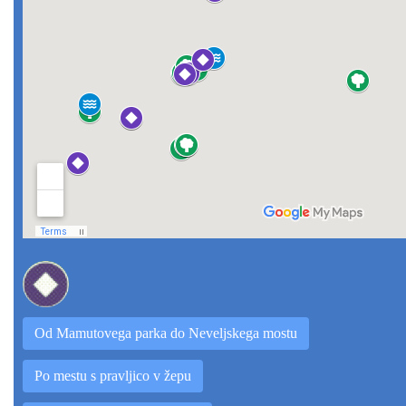
Od Mamutovega parka do Neveljskega mostu
Po mestu s pravljico v žepu