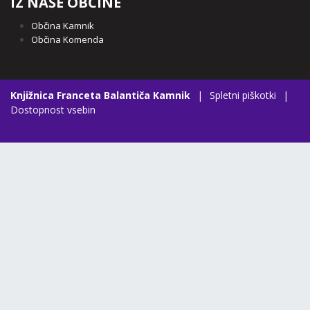
IZ NAŠE OBČINE
Občina Kamnik
Občina Komenda
Knjižnica Franceta Balantiča Kamnik
|
Spletni piškotki
|
Dostopnost vsebin
Login