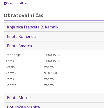
Več podatkov
Obratovalni čas
Knjižnica Franceta B. Kamnik
Enota Komenda
Enota Šmarca
Ponedeljek
14.00-19.00
Torek
14.00-19.00
Sreda
zaprto
Četrtek
9.00-15.00
Petek
zaprto
Sobota
zaprto
Enota Motnik
Potujoča knjižnica