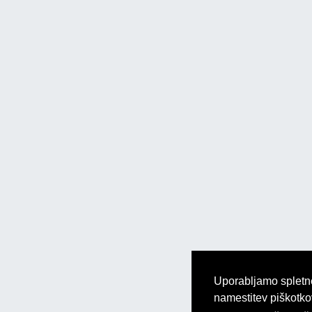
Uporabljamo spletne
namestitev piškotk