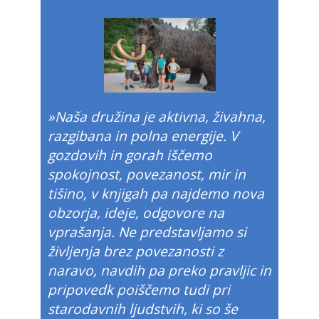
»Naša družina je aktivna, živahna,
razgibana in polna energije. V
gozdovih in gorah iščemo
spokojnost, povezanost, mir in
tišino, v knjigah pa najdemo nova
obzorja, ideje, odgovore na
vprašanja. Ne predstavljamo si
življenja brez povezanosti z
naravo, navdih pa preko pravljic in
pripovedk poiščemo tudi pri
starodavnih ljudstvih, ki so še