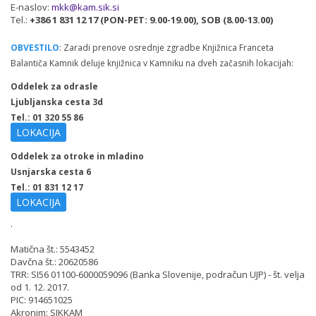
E-naslov:
mkk@kam.sik.si
Tel.:
+386 1 831 12 17 (PON-PET: 9.00-19.00), SOB (8.00-13.00)
OBVESTILO
: Zaradi prenove osrednje zgradbe Knjižnica Franceta
Balantiča Kamnik deluje knjižnica v Kamniku na dveh začasnih lokacijah:
Oddelek za odrasle
Ljubljanska cesta 3d
Tel.: 01 320 55 86
LOKACIJA
Oddelek za otroke in mladino
Usnjarska cesta 6
Tel.: 01 831 12 17
LOKACIJA
.
Matična št.: 5543452
Davčna št.: 20620586
TRR: SI56 01100-6000059096 (Banka Slovenije, podračun UJP) - št. velja
od 1. 12. 2017.
PIC: 914651025
Akronim: SIKKAM