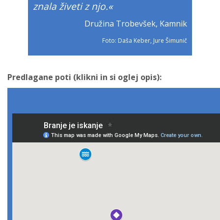
znala živeti z njo.«
Družina Trobevšek, Kamnik
Foto: Daša Keber, Jure Šimunič
Predlagane poti (klikni in si oglej opis):