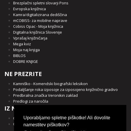
Brezplačni spletni slovarji Pons
Evropska knjižnica
Kamra/digitalizirana dediščina
mCOBISS- za mobilne naprave
Cobiss Opac - Moja knjižnica
Digitalna knjižnica Slovenije
Vprašaj knjižničarja
Mega kviz
Moja naj knjiga
BIBLOS
DOBRE KNJIGE
NE PREZRITE
Kamniško - Komendski biografski leksikon
Podaljšanje roka izposoje za izposojeno knjižnično gradivo
Predbralna značka Veronikin zaklad
Predlogi za naročila
IZ NAŠE OBČINE
Uporabljamo spletne piškotke! Ali dovolite
Občina Kamnik
Občina Komenda
namestitev piškotkov?