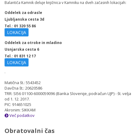
Balantiča Kamnik deluje knjižnica v Kamniku na dveh začasnih lokacijah:
Oddelek za odrasle
Ljubljanska cesta 3d
Tel.: 01 320 55 86
LOKACIJA
Oddelek za otroke in mladino
Usnjarska cesta 6
Tel.: 01 831 12 17
LOKACIJA
.
Matična št.: 5543452
Davčna št.: 20620586
TRR: SI56 01100-6000059096 (Banka Slovenije, podračun UJP) - št. velja
od 1. 12. 2017.
PIC: 914651025
Akronim: SIKKAM
Več podatkov
Obratovalni čas