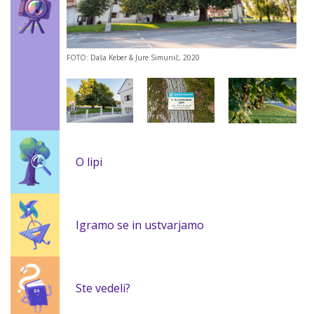
FOTO: Daša Keber & Jure Simunič, 2020
O lipi
Igramo se in ustvarjamo
Ste vedeli?