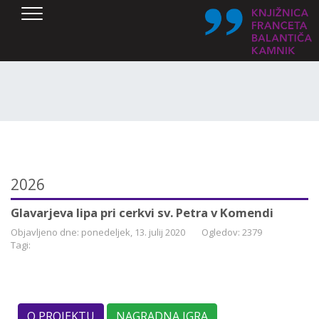
SKOČI DO OSREDNJE VSEBINE
2026
Glavarjeva lipa pri cerkvi sv. Petra v Komendi
Objavljeno dne: ponedeljek, 13. julij 2020
Ogledov: 2379
Tagi:
O PROJEKTU
NAGRADNA IGRA