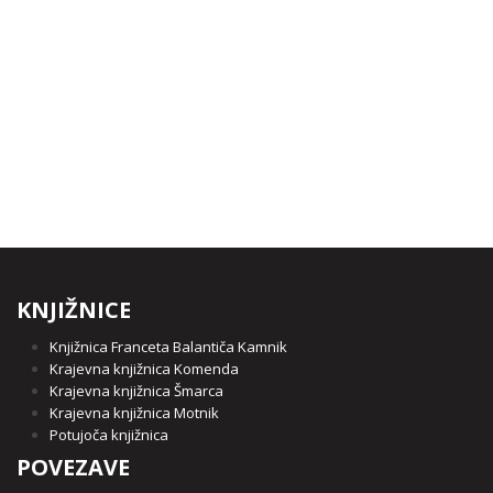
KNJIŽNICE
Knjižnica Franceta Balantiča Kamnik
Krajevna knjižnica Komenda
Krajevna knjižnica Šmarca
Krajevna knjižnica Motnik
Potujoča knjižnica
POVEZAVE