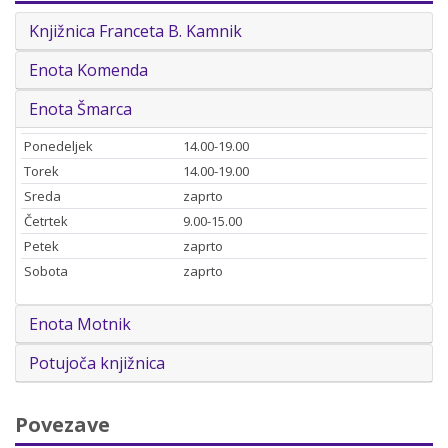
Knjižnica Franceta B. Kamnik
Enota Komenda
Enota Šmarca
Ponedeljek
14.00-19.00
Torek
14.00-19.00
Sreda
zaprto
Četrtek
9.00-15.00
Petek
zaprto
Sobota
zaprto
Enota Motnik
Potujoča knjižnica
Povezave