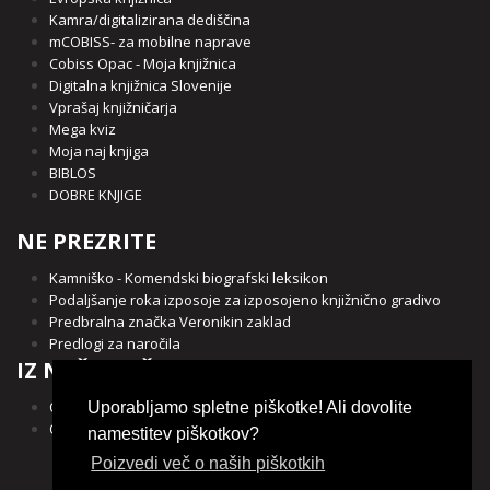
Kamra/digitalizirana dediščina
mCOBISS- za mobilne naprave
Cobiss Opac - Moja knjižnica
Digitalna knjižnica Slovenije
Vprašaj knjižničarja
Mega kviz
Moja naj knjiga
BIBLOS
DOBRE KNJIGE
NE PREZRITE
Kamniško - Komendski biografski leksikon
Podaljšanje roka izposoje za izposojeno knjižnično gradivo
Predbralna značka Veronikin zaklad
Predlogi za naročila
IZ NAŠE OBČINE
Občina Kamnik
Uporabljamo spletne piškotke! Ali dovolite
Občina Komenda
namestitev piškotkov?
Poizvedi več o naših piškotkih