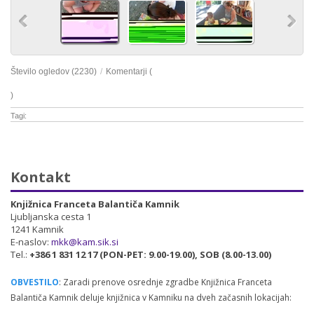
Število ogledov (2230)
/
Komentarji (
)
Tagi:
Kontakt
Knjižnica Franceta Balantiča Kamnik
Ljubljanska cesta 1
1241 Kamnik
E-naslov:
mkk@kam.sik.si
Tel.:
+386 1 831 12 17 (PON-PET: 9.00-19.00), SOB (8.00-13.00)
OBVESTILO
: Zaradi prenove osrednje zgradbe Knjižnica Franceta
Balantiča Kamnik deluje knjižnica v Kamniku na dveh začasnih lokacijah: