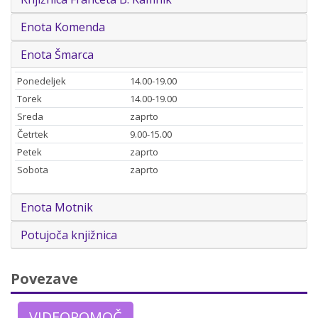
Enota Komenda
Enota Šmarca
Ponedeljek
14.00-19.00
Torek
14.00-19.00
Sreda
zaprto
Četrtek
9.00-15.00
Petek
zaprto
Sobota
zaprto
Enota Motnik
Potujoča knjižnica
Povezave
VIDEOPOMOČ