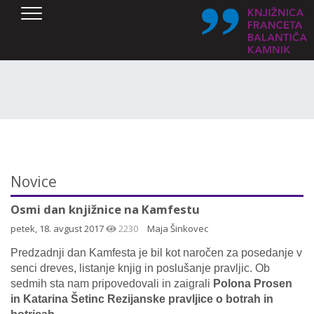
SKOČI DO OSREDNJE VSEBINE
Novice
Osmi dan knjižnice na Kamfestu
petek, 18. avgust 2017
2230
Maja Šinkovec
Predzadnji dan Kamfesta je bil kot naročen za posedanje v
senci dreves, listanje knjig in poslušanje pravljic. Ob
sedmih sta nam pripovedovali in zaigrali
Polona Prosen
in Katarina Šetinc Rezijanske pravljice o botrah in