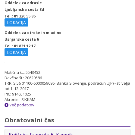
Oddelek za odrasle
Ljubljanska cesta 3d
Tel.: 01 320 55 86
LOKACIJA
Oddelek za otroke in mladino
Usnjarska cesta 6
Tel.: 01 831 12 17
LOKACIJA
.
Matična št.: 5543452
Davčna št.: 20620586
TRR: SI56 01100-6000059096 (Banka Slovenije, podračun UJP) - št. velja
od 1. 12. 2017.
PIC: 914651025
Akronim: SIKKAM
Več podatkov
Obratovalni čas
Knjižnica Franceta B. Kamnik