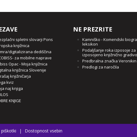
EZAVE
NE PREZRITE
ezplačni spletni slovarji Pons
Kamniško - Komendski biogra
leksikon
ropska knjižnica
Podaljšanje roka izposoje za
mra/digitalizirana dediščina
izposojeno knjižnično gradiv
OBISS- za mobilne naprave
Predbralna značka Veronikin
biss Opac - Moja knjižnica
Predlogi za naročila
gitalna knjižnica Slovenije
rašaj knjižničarja
ga kviz
ja naj knjiga
BLOS
BRE KNJIGE
 piškotki
|
Dostopnost vsebin