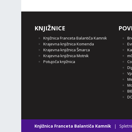
KNJIŽNICE
POV
Knjižnica Franceta Balantiča Kamnik
Br
Krajevna knjižnica Komenda
Ev
Krajevna knjižnica Šmarca
Ka
Krajevna knjižnica Motnik
mC
Potujoča knjižnica
Co
Di
Vp
Me
Mo
BI
DO
Knjižnica Franceta Balantiča Kamnik
|
Spletni