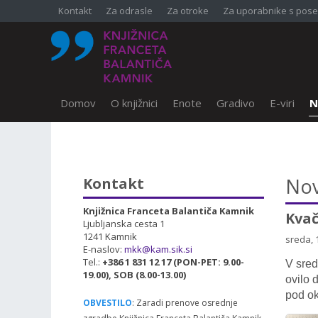
Kontakt
Za odrasle
Za otroke
Za uporabnike s pose
Domov
O knjižnici
Enote
Gradivo
E-viri
N
SKOČI DO OSREDNJE VSEBINE
Nov
Kontakt
Knjižnica Franceta Balantiča Kamnik
Kva
Ljubljanska cesta 1
1241 Kamnik
sreda, 
E-naslov:
mkk@kam.sik.si
Tel.:
+386 1 831 12 17 (PON-PET: 9.00-
V sred
19.00), SOB (8.00-13.00)
ovilo 
pod o
OBVESTILO
: Zaradi prenove osrednje