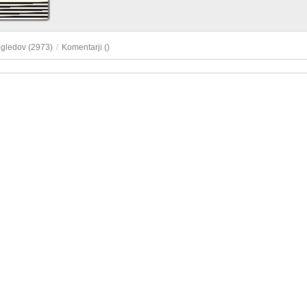
ogledov (2973)
/
Komentarji (
)