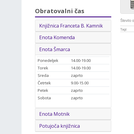
Obratovalni čas
Število 
Knjižnica Franceta B. Kamnik
Tagi:
Enota Komenda
Enota Šmarca
Ponedeljek
14.00-19.00
Torek
14.00-19.00
Sreda
zaprto
Četrtek
9.00-15.00
Petek
zaprto
Sobota
zaprto
Enota Motnik
Potujoča knjižnica