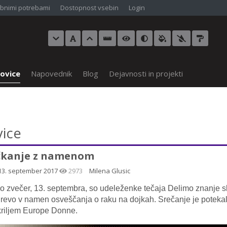
bnimi potrebami
Dostopnost vsebin
Login
ovice
Napovednik
Blog
Dejavnosti in projekti
ice
čkanje z namenom
13. september 2017
2973
Milena Glusic
o zvečer, 13. septembra, so udeleženke tečaja Delimo znanje sk
drevo v namen osveščanja o raku na dojkah. Srečanje je potekalo
kriljem Europe Donne.