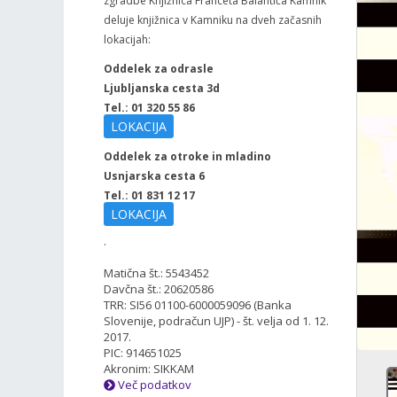
zgradbe Knjižnica Franceta Balantiča Kamnik
deluje knjižnica v Kamniku na dveh začasnih
lokacijah:
Oddelek za odrasle
Ljubljanska cesta 3d
Tel.: 01 320 55 86
LOKACIJA
Oddelek za otroke in mladino
Usnjarska cesta 6
Tel.: 01 831 12 17
LOKACIJA
.
Matična št.: 5543452
Davčna št.: 20620586
TRR: SI56 01100-6000059096 (Banka
Slovenije, podračun UJP) - št. velja od 1. 12.
2017.
PIC: 914651025
Akronim: SIKKAM
Več podatkov