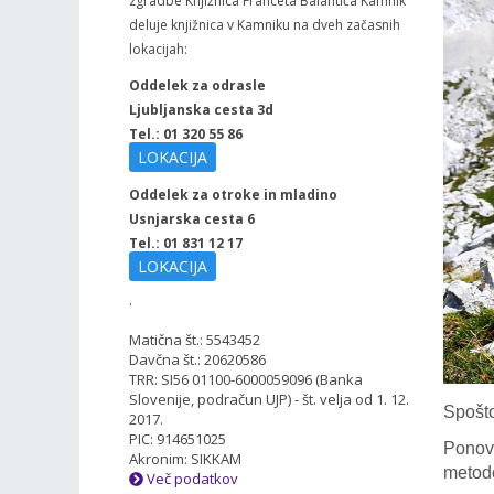
zgradbe Knjižnica Franceta Balantiča Kamnik
deluje knjižnica v Kamniku na dveh začasnih
lokacijah:
Oddelek za odrasle
Ljubljanska cesta 3d
Tel.: 01 320 55 86
LOKACIJA
Oddelek za otroke in mladino
Usnjarska cesta 6
Tel.: 01 831 12 17
LOKACIJA
.
Matična št.: 5543452
Davčna št.: 20620586
TRR: SI56 01100-6000059096 (Banka
Slovenije, podračun UJP) - št. velja od 1. 12.
Spošto
2017.
PIC: 914651025
Ponovn
Akronim: SIKKAM
metode
Več podatkov