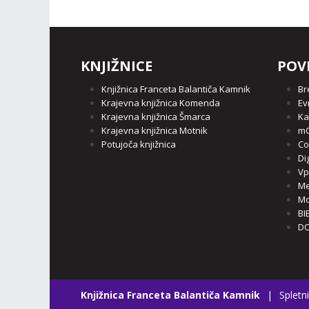
KNJIŽNICE
POV
Knjižnica Franceta Balantiča Kamnik
Br
Krajevna knjižnica Komenda
Ev
Krajevna knjižnica Šmarca
Ka
Krajevna knjižnica Motnik
mC
Potujoča knjižnica
Co
Di
Vp
Me
Mo
BI
DO
Knjižnica Franceta Balantiča Kamnik
|
Spletni