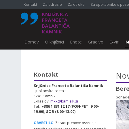
Kontakt
Za odrasle
Za otroke
Za uporabnike s pose
Domov
O knjižnici
Enote
Gradivo
E-viri
N
SKOČI DO OSREDNJE VSEBINE
Nov
Kontakt
Knjižnica Franceta Balantiča Kamnik
Bere
Ljubljanska cesta 1
1241 Kamnik
ponedel
E-naslov:
mkk@kam.sik.si
Tel.:
+386 1 831 12 17 (PON-PET: 9.00-
19.00), SOB (8.00-13.00)
OBVESTILO
: Zaradi prenove osrednje