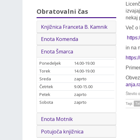
Licen
Obratovalni čas
izvaja
nekaj 
Knjižnica Franceta B. Kamnik
Več o 
https
Enota Komenda
in na n
Enota Šmarca
https:
Ponedeljek
14.00-19.00
Primer
Torek
14.00-19.00
Obvezn
Sreda
zaprto
anja.
Četrtek
9.00-15.00
Število 
Petek
zaprto
Sobota
zaprto
Tagi:
Ta
Enota Motnik
Potujoča knjižnica