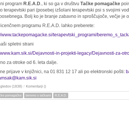
čni program
R.E.A.D
., ki so ga v društvu
Tačke pomagačke
poi
jo terapevtski pari (posebej izšolani terapevtski psi s svojimi vodn
posebnega. Bolj ko je branje zabavno in sproščujoče, večje je 
licenčnem programu R.E.A.D. lahko preberete:
://www.tackepomagacke.si/terapevtski_programi/beremo_s_tac
aši spletni strani
//www.kam.sik.si/Dejavnosti-in-projekti-legacy/Dejavnosti-za-otr
no za otroke od 6. leta dalje.
e prijave v knjižnici, na 01 831 12 17 ali po elektronski pošti:
b
ramsak@kam.sik.si
ogledov (1838)
/
Komentarji (
)
čke pomagačke
beremo s tačkami
R.E.A.D.