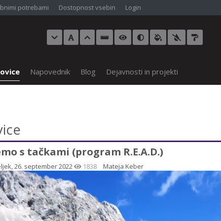
bnimi potrebami
Dostopnost vsebin
Login
ovice
Napovednik
Blog
Dejavnosti in projekti
ice
mo s tačkami (program R.E.A.D.)
jek, 26. september 2022
1838
Mateja Keber