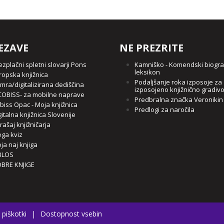
EZAVE
NE PREZRITE
ezplačni spletni slovarji Pons
Kamniško - Komendski biogra
leksikon
ropska knjižnica
Podaljšanje roka izposoje za
mra/digitalizirana dediščina
izposojeno knjižnično gradiv
OBISS- za mobilne naprave
Predbralna značka Veronikin
biss Opac - Moja knjižnica
Predlogi za naročila
gitalna knjižnica Slovenije
rašaj knjižničarja
ga kviz
ja naj knjiga
BLOS
BRE KNJIGE
 piškotki
|
Dostopnost vsebin