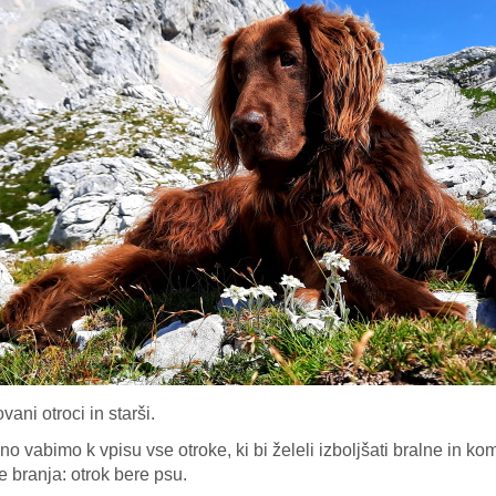
vani otroci in starši.
o vabimo k vpisu vse otroke, ki bi želeli izboljšati bralne in
 branja: otrok bere psu.