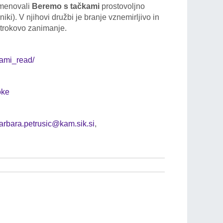
menovali
Beremo s tačkami
prostovoljno
iki). V njihovi družbi je branje vznemirljivo in
otrokovo zanimanje.
kami_read/
oke
arbara.petrusic@kam.sik.si
,