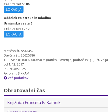
Tel.: 01 320 55 86
LOKACIJA
Oddelek za otroke in mladino
Usnjarska cesta 6
Tel.: 01 831 12 17
LOKACIJA
.
Matična št.: 5543452
Davčna št.: 20620586
TRR: SI56 01100-6000059096 (Banka Slovenije, podračun UJP) - št. velja
od 1. 12. 2017.
PIC: 914651025
Akronim: SIKKAM
Več podatkov
Obratovalni čas
Knjižnica Franceta B. Kamnik