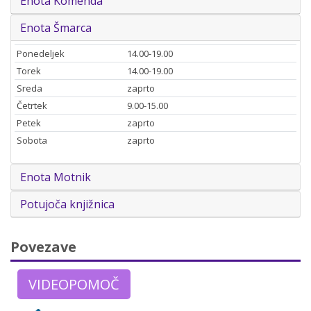
Enota Komenda
Enota Šmarca
Ponedeljek
14.00-19.00
Torek
14.00-19.00
Sreda
zaprto
Četrtek
9.00-15.00
Petek
zaprto
Sobota
zaprto
Enota Motnik
Potujoča knjižnica
Povezave
VIDEOPOMOČ