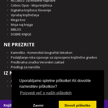
mCOBISS- za mobilne naprave
Cobiss Opac - Moja knjižnica
Digitalna knjižnica Slovenije
Vprašaj knjižničarja
Mega kviz
Moja naj knjiga
BIBLOS
DOBRE KNJIGE
NE PREZRITE
Kamniško - Komendski biografski leksikon
Podaljšanje roka izposoje za izposojeno knjižnično gradivo
Predbralna značka Veronikin zaklad
Predlogi za naročila
IZ NAŠE OBČINE
Uporabljamo spletne piškotke! Ali dovolite
Občina Kamnik
Občina Komenda
namestitev piškotkov?
Poizvedi več o naših piškotkih
Knjižnica Franceta Balantiča Kamnik
|
Spletni piškotki
|
Zavrni
Dovoli piškotke