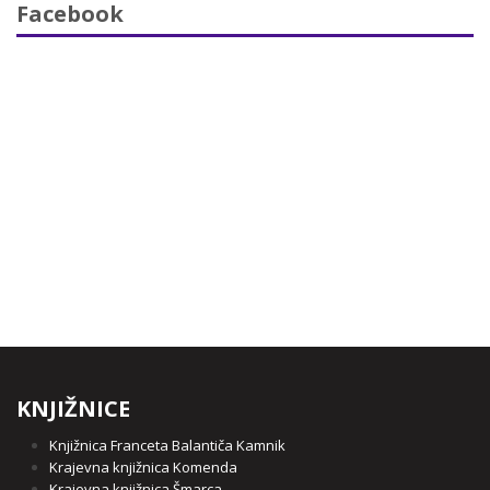
Facebook
KNJIŽNICE
Knjižnica Franceta Balantiča Kamnik
Krajevna knjižnica Komenda
Krajevna knjižnica Šmarca