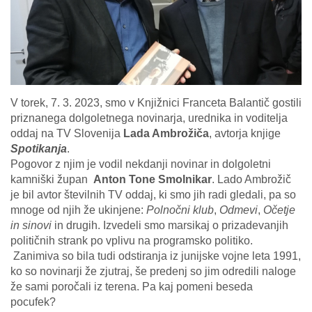
V torek, 7. 3. 2023, smo v Knjižnici Franceta Balantič gostili
priznanega dolgoletnega novinarja, urednika in voditelja
oddaj na TV Slovenija
Lada Ambrožiča
, avtorja knjige
Spotikanja
.
Pogovor z njim je vodil nekdanji novinar in dolgoletni
kamniški župan
Anton Tone Smolnikar
. Lado Ambrožič
je bil avtor številnih TV oddaj, ki smo jih radi gledali, pa so
mnoge od njih že ukinjene:
Polnočni klub
,
Odmevi
,
Očetje
in sinovi
in drugih. Izvedeli smo marsikaj o prizadevanjih
političnih strank po vplivu na programsko politiko.
Zanimiva so bila tudi odstiranja iz junijske vojne leta 1991,
ko so novinarji že zjutraj, še predenj so jim odredili naloge
že sami poročali iz terena. Pa kaj pomeni beseda
pocufek?