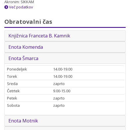
Akronim: SIKKAM
Več podatkov
Obratovalni čas
Knjižnica Franceta B. Kamnik
Enota Komenda
Enota Šmarca
Ponedeljek
14.00-19.00
Torek
14.00-19.00
Sreda
zaprto
Četrtek
9.00-15.00
Petek
zaprto
Sobota
zaprto
Enota Motnik