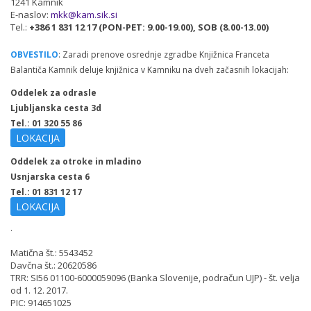
1241 Kamnik
E-naslov:
mkk@kam.sik.si
Tel.:
+386 1 831 12 17 (PON-PET: 9.00-19.00), SOB (8.00-13.00)
OBVESTILO
: Zaradi prenove osrednje zgradbe Knjižnica Franceta
Balantiča Kamnik deluje knjižnica v Kamniku na dveh začasnih lokacijah:
Oddelek za odrasle
Ljubljanska cesta 3d
Tel.: 01 320 55 86
LOKACIJA
Oddelek za otroke in mladino
Usnjarska cesta 6
Tel.: 01 831 12 17
LOKACIJA
.
Matična št.: 5543452
Davčna št.: 20620586
TRR: SI56 01100-6000059096 (Banka Slovenije, podračun UJP) - št. velja
od 1. 12. 2017.
PIC: 914651025