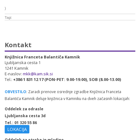
)
Tagi:
Kontakt
Knjižnica Franceta Balantiča Kamnik
Ljubljanska cesta 1
1241 Kamnik
E-naslov:
mkk@kam.sik.si
Tel.:
+386 1 831 12 17 (PON-PET: 9.00-19.00), SOB (8.00-13.00)
OBVESTILO
: Zaradi prenove osrednje zgradbe Knjižnica Franceta
Balantiča Kamnik deluje knjižnica v Kamniku na dveh začasnih lokacijah:
Oddelek za odrasle
Ljubljanska cesta 3d
Tel.: 01 320 55 86
LOKACIJA
Oddelek za otroke in mladino