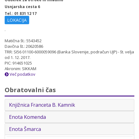
Usnjarska cesta 6
Tel.: 01 831 12 17
LOKACIJA
.
Matična št.: 5543452
Davčna št.: 20620586
TRR: SI56 01100-6000059096 (Banka Slovenije, podračun UJP) - št. velja
od 1. 12. 2017.
PIC: 914651025
Akronim: SIKKAM
Več podatkov
Obratovalni čas
Knjižnica Franceta B. Kamnik
Enota Komenda
Enota Šmarca