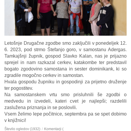
Letošnje Drugačne zgodbe smo zaključili v ponedeljek 12.
6. 2023, pod strmo Štefanjo goro, v samostanu Adergas.
Tamkajšnji župnik, gospod Slavko Kalan, nas je prijazno
sprejel in nam razkazal cerkev, katakombe ter predstavil
bogato zgodovino samostana in sester dominikank, ki so
zgradile mogočno cerkev in samostan.
Hvala gospodu župniku in gospodinji za prijetno druženje
ter pogostitev.
Na samostanskem vrtu smo prisluhnili še zgodbi o
medvedu in izvedeli, kateri cvet je najlepši; razdelili
zaslužena priznanja in se poslovili.
Vsem želimo lepe počitnice, septembra pa se spet dobimo
v knjižnici!
Število ogledov (1932)
/
Komentarji (