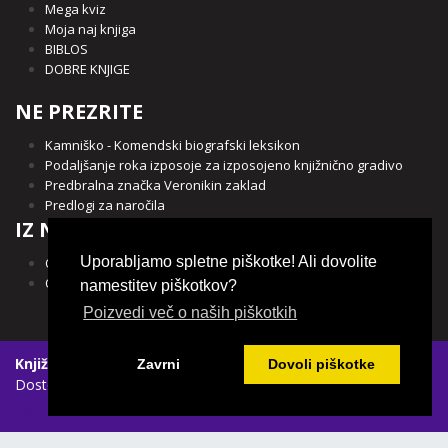
Mega kviz
Moja naj knjiga
BIBLOS
DOBRE KNJIGE
NE PREZRITE
Kamniško - Komendski biografski leksikon
Podaljšanje roka izposoje za izposojeno knjižnično gradivo
Predbralna značka Veronikin zaklad
Predlogi za naročila
IZ NAŠE OBČINE
Uporabljamo spletne piškotke! Ali dovolite
Občina Kamnik
Občina Komenda
namestitev piškotkov?
Poizvedi več o naših piškotkih
Knjižnica Franceta Balantiča Kamnik
|
Spletni piškotki
|
Zavrni
Dovoli piškotke
Dostopnost vsebin
Login