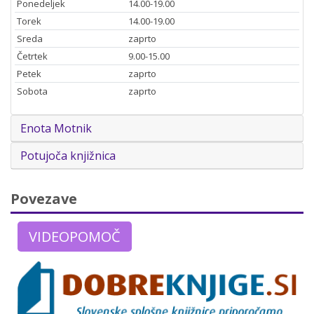
Ponedeljek
14.00-19.00
Torek
14.00-19.00
Sreda
zaprto
Četrtek
9.00-15.00
Petek
zaprto
Sobota
zaprto
Enota Motnik
Potujoča knjižnica
Povezave
VIDEOPOMOČ