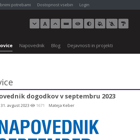
bnimi potrebami
Dostopnost vsebin
Login
ovice
Napovednik
Blog
Dejavnosti in projekti
ice
ovednik dogodkov v septembru 2023
, 31. avgust 2023
1671
Mateja Keber