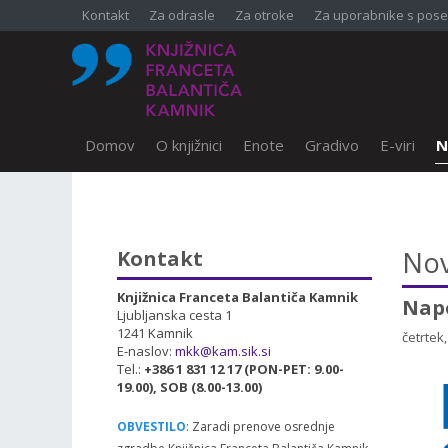
Kontakt
Za odrasle
Za otroke
Za uporabnike s pose
Domov
O knjižnici
Enote
Gradivo
E-viri
N
SKOČI DO OSREDNJE VSEBINE
Nov
Kontakt
Knjižnica Franceta Balantiča Kamnik
Nap
Ljubljanska cesta 1
1241 Kamnik
četrtek
E-naslov:
mkk@kam.sik.si
Tel.:
+386 1 831 12 17 (PON-PET: 9.00-
19.00), SOB (8.00-13.00)
OBVESTILO
: Zaradi prenove osrednje