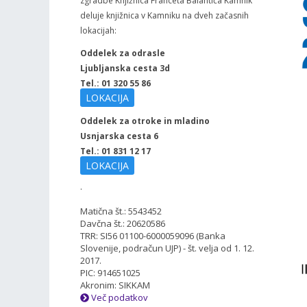
zgradbe Knjižnica Franceta Balantiča Kamnik
deluje knjižnica v Kamniku na dveh začasnih
lokacijah:
Oddelek za odrasle
Ljubljanska cesta 3d
Tel.: 01 320 55 86
LOKACIJA
Oddelek za otroke in mladino
Usnjarska cesta 6
Tel.: 01 831 12 17
LOKACIJA
.
Matična št.: 5543452
Davčna št.: 20620586
TRR: SI56 01100-6000059096 (Banka
Slovenije, podračun UJP) - št. velja od 1. 12.
2017.
PIC: 914651025
Akronim: SIKKAM
Več podatkov