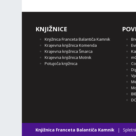
KNJIŽNICE
POV
Knjižnica Franceta Balantiča Kamnik
Br
Krajevna knjižnica Komenda
Ev
Krajevna knjižnica Šmarca
Ka
Krajevna knjižnica Motnik
mC
Potujoča knjižnica
Co
Di
Vp
Me
Mo
BI
DO
Knjižnica Franceta Balantiča Kamnik
|
Spletni