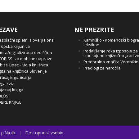
EZAVE
NE PREZRITE
ezplačni spletni slovarji Pons
Kamniško - Komendski biogra
leksikon
ropska knjižnica
Podaljšanje roka izposoje za
mra/digitalizirana dediščina
izposojeno knjižnično gradiv
OBISS- za mobilne naprave
Predbralna značka Veronikin
biss Opac - Moja knjižnica
Predlogi za naročila
gitalna knjižnica Slovenije
rašaj knjižničarja
ga kviz
ja naj knjiga
BLOS
BRE KNJIGE
 piškotki
|
Dostopnost vsebin