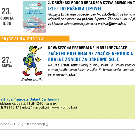
ogledov (1671)
/
Komentarji (
)