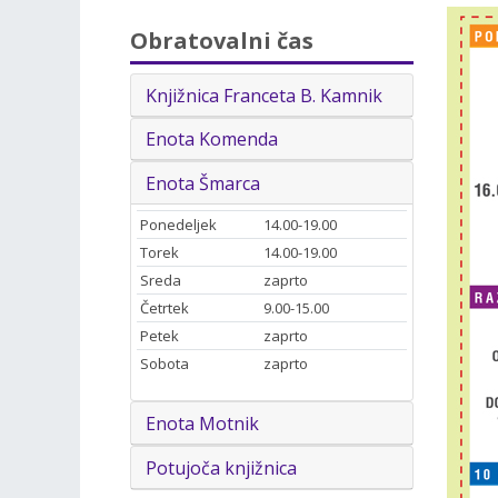
Obratovalni čas
Knjižnica Franceta B. Kamnik
Enota Komenda
Enota Šmarca
Ponedeljek
14.00-19.00
Torek
14.00-19.00
Sreda
zaprto
Četrtek
9.00-15.00
Petek
zaprto
Sobota
zaprto
Enota Motnik
Potujoča knjižnica