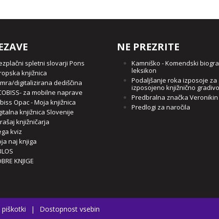
EZAVE
NE PREZRITE
ezplačni spletni slovarji Pons
Kamniško - Komendski biogra
leksikon
ropska knjižnica
Podaljšanje roka izposoje za
mra/digitalizirana dediščina
izposojeno knjižnično gradiv
OBISS- za mobilne naprave
Predbralna značka Veronikin
biss Opac - Moja knjižnica
Predlogi za naročila
gitalna knjižnica Slovenije
rašaj knjižničarja
ga kviz
ja naj knjiga
BLOS
BRE KNJIGE
 piškotki
|
Dostopnost vsebin