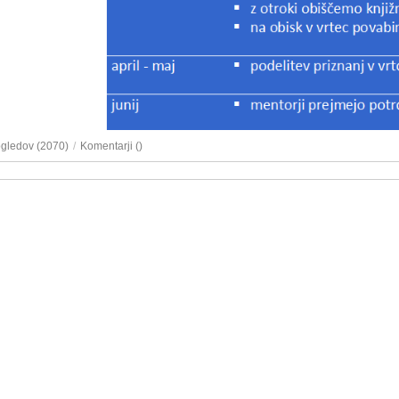
ogledov (2070)
/
Komentarji (
)