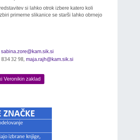
predstavitev si lahko otrok izbere katero koli
izbiri primerne slikanice se starši lahko obrnejo
,
sabina.zore@kam.sik.si
1 834 32 98,
maja.rajh@kam.sik.si
ki Veronikin zaklad