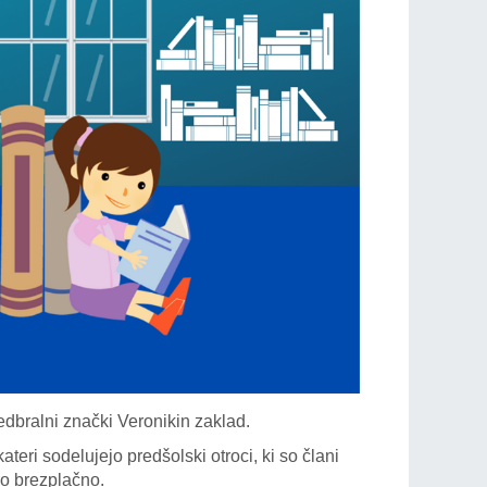
dbralni znački Veronikin zaklad.
teri sodelujejo predšolski otroci, ki so člani
jo brezplačno.