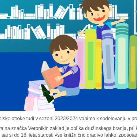
lske otroke tudi v sezoni 2023/2024 vabimo k sodelovanju v pre
alna značka Veronikin zaklad je oblika družinskega branja, pri ka
saj si do 18. leta starosti vse knjižnično gradivo lahko izposoja