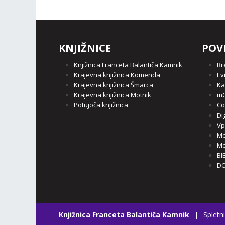
KNJIŽNICE
POV
Knjižnica Franceta Balantiča Kamnik
Br
Krajevna knjižnica Komenda
Ev
Krajevna knjižnica Šmarca
Ka
Krajevna knjižnica Motnik
mC
Potujoča knjižnica
Co
Di
Vp
Me
Mo
BI
DO
Knjižnica Franceta Balantiča Kamnik
|
Spletni