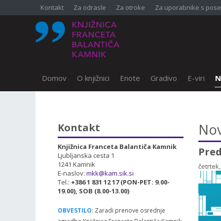
Kontakt
Za odrasle
Za otroke
Za uporabnike s pose
Domov
O knjižnici
Enote
Gradivo
E-viri
N
SKOČI DO OSREDNJE VSEBINE
Nov
Kontakt
Knjižnica Franceta Balantiča Kamnik
Pred
Ljubljanska cesta 1
1241 Kamnik
četrtek
E-naslov:
mkk@kam.sik.si
Tel.:
+386 1 831 12 17 (PON-PET: 9.00-
19.00), SOB (8.00-13.00)
OBVESTILO
: Zaradi prenove osrednje