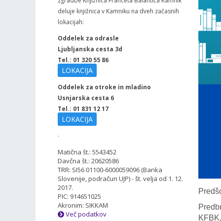
zgradbe Knjižnica Franceta Balantiča Kamnik
deluje knjižnica v Kamniku na dveh začasnih
lokacijah:
Oddelek za odrasle
Ljubljanska cesta 3d
Tel.: 01 320 55 86
LOKACIJA
Oddelek za otroke in mladino
Usnjarska cesta 6
Tel.: 01 831 12 17
LOKACIJA
.
Matična št.: 5543452
Davčna št.: 20620586
TRR: SI56 01100-6000059096 (Banka
Slovenije, podračun UJP) - št. velja od 1. 12.
2017.
Predšo
PIC: 914651025
Akronim: SIKKAM
Predbr
Več podatkov
KFBK, 