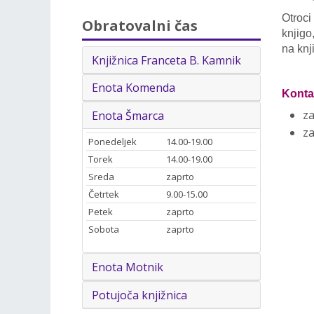
Otroci
Obratovalni čas
knjigo
na knji
Knjižnica Franceta B. Kamnik
Enota Komenda
Konta
za
Enota Šmarca
z
Ponedeljek
14.00-19.00
Torek
14.00-19.00
Sreda
zaprto
Četrtek
9.00-15.00
Petek
zaprto
Sobota
zaprto
Enota Motnik
Potujoča knjižnica