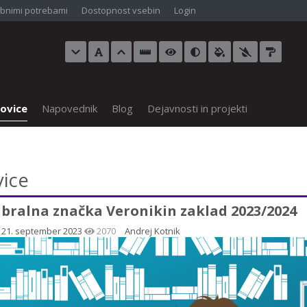
bnimi potrebami
Dostopnost vsebin
Login
ovice
Napovednik
Blog
Dejavnosti in projekti
ice
bralna značka Veronikin zaklad 2023/2024
, 21. september 2023
2070
Andrej Kotnik