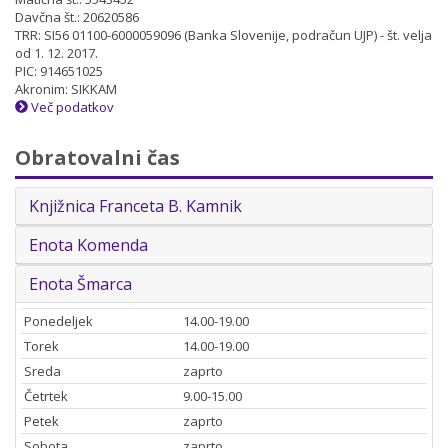
Davčna št.: 20620586
TRR: SI56 01100-6000059096 (Banka Slovenije, podračun UJP) - št. velja
od 1. 12. 2017.
PIC: 914651025
Akronim: SIKKAM
Več podatkov
Obratovalni čas
Knjižnica Franceta B. Kamnik
Enota Komenda
Enota Šmarca
Ponedeljek
14.00-19.00
Torek
14.00-19.00
Sreda
zaprto
Četrtek
9.00-15.00
Petek
zaprto
Sobota
zaprto