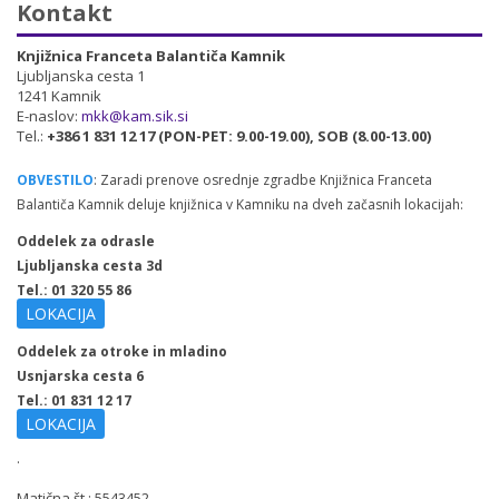
Kontakt
Knjižnica Franceta Balantiča Kamnik
Ljubljanska cesta 1
1241 Kamnik
E-naslov:
mkk@kam.sik.si
Tel.:
+386 1 831 12 17 (PON-PET: 9.00-19.00), SOB (8.00-13.00)
OBVESTILO
: Zaradi prenove osrednje zgradbe Knjižnica Franceta
Balantiča Kamnik deluje knjižnica v Kamniku na dveh začasnih lokacijah:
Oddelek za odrasle
Ljubljanska cesta 3d
Tel.: 01 320 55 86
LOKACIJA
Oddelek za otroke in mladino
Usnjarska cesta 6
Tel.: 01 831 12 17
LOKACIJA
.
Matična št.: 5543452