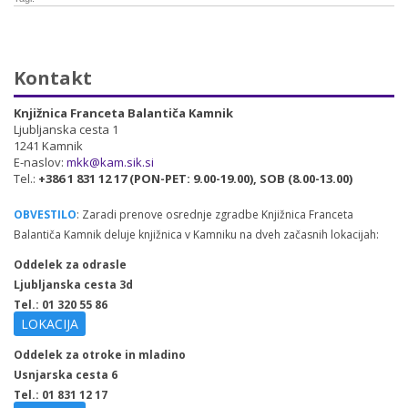
Kontakt
Knjižnica Franceta Balantiča Kamnik
Ljubljanska cesta 1
1241 Kamnik
E-naslov:
mkk@kam.sik.si
Tel.:
+386 1 831 12 17 (PON-PET: 9.00-19.00), SOB (8.00-13.00)
OBVESTILO
: Zaradi prenove osrednje zgradbe Knjižnica Franceta
Balantiča Kamnik deluje knjižnica v Kamniku na dveh začasnih lokacijah:
Oddelek za odrasle
Ljubljanska cesta 3d
Tel.: 01 320 55 86
LOKACIJA
Oddelek za otroke in mladino
Usnjarska cesta 6
Tel.: 01 831 12 17