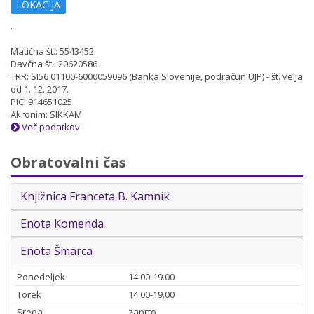
LOKACIJA
.
Matična št.: 5543452
Davčna št.: 20620586
TRR: SI56 01100-6000059096 (Banka Slovenije, podračun UJP) - št. velja
od 1. 12. 2017.
PIC: 914651025
Akronim: SIKKAM
Več podatkov
Obratovalni čas
Knjižnica Franceta B. Kamnik
Enota Komenda
Enota Šmarca
Ponedeljek
14.00-19.00
Torek
14.00-19.00
Sreda
zaprto