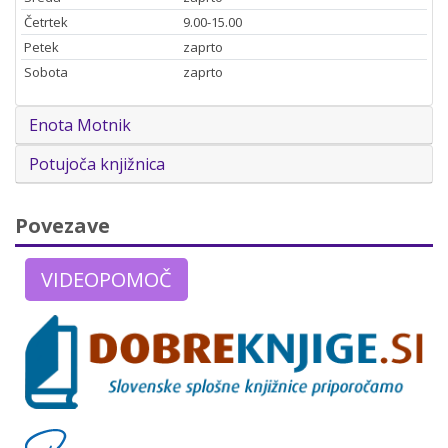
Četrtek
9.00-15.00
Petek
zaprto
Sobota
zaprto
Enota Motnik
Potujoča knjižnica
Povezave
VIDEOPOMOČ