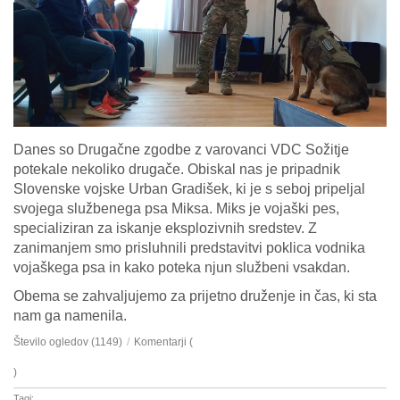
Danes so Drugačne zgodbe z varovanci VDC Sožitje
potekale nekoliko drugače. Obiskal nas je pripadnik
Slovenske vojske Urban Gradišek, ki je s seboj pripeljal
svojega službenega psa Miksa. Miks je vojaški pes,
specializiran za iskanje eksplozivnih sredstev. Z
zanimanjem smo prisluhnili predstavitvi poklica vodnika
vojaškega psa in kako poteka njun službeni vsakdan.
Obema se zahvaljujemo za prijetno druženje in čas, ki sta
nam ga namenila.
Število ogledov (1149)
/
Komentarji (
)
Tagi: