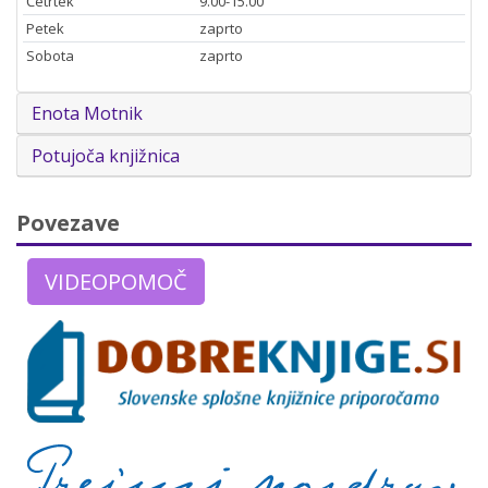
Četrtek
9.00-15.00
Petek
zaprto
Sobota
zaprto
Enota Motnik
Potujoča knjižnica
Povezave
VIDEOPOMOČ