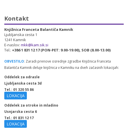
Kontakt
Knjižnica Franceta Balantiča Kamnik
Ljubljanska cesta 1
1241 Kamnik
E-naslov:
mkk@kam.sik.si
Tel.:
+386 1 831 12 17 (PON-PET: 9.00-19.00), SOB (8.00-13.00)
OBVESTILO
: Zaradi prenove osrednje zgradbe Knjižnica Franceta
Balantiča Kamnik deluje knjižnica v Kamniku na dveh začasnih lokacijah:
Oddelek za odrasle
Ljubljanska cesta 3d
Tel.: 01 320 55 86
LOKACIJA
Oddelek za otroke in mladino
Usnjarska cesta 6
Tel.: 01 831 12 17
LOKACIJA