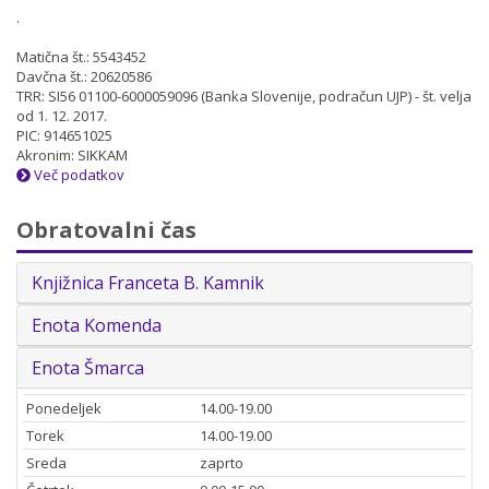
.
Matična št.: 5543452
Davčna št.: 20620586
TRR: SI56 01100-6000059096 (Banka Slovenije, podračun UJP) - št. velja
od 1. 12. 2017.
PIC: 914651025
Akronim: SIKKAM
Več podatkov
Obratovalni čas
Knjižnica Franceta B. Kamnik
Enota Komenda
Enota Šmarca
Ponedeljek
14.00-19.00
Torek
14.00-19.00
Sreda
zaprto