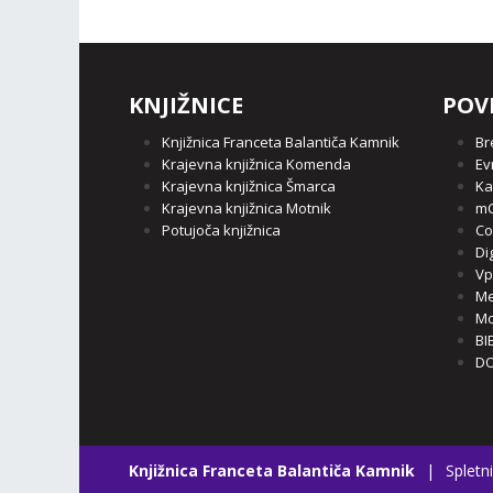
KNJIŽNICE
POV
Knjižnica Franceta Balantiča Kamnik
Br
Krajevna knjižnica Komenda
Ev
Krajevna knjižnica Šmarca
Ka
Krajevna knjižnica Motnik
mC
Potujoča knjižnica
Co
Di
Vp
Me
Mo
BI
DO
Knjižnica Franceta Balantiča Kamnik
|
Spletni