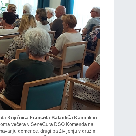
jata
Knjižnica Franceta Balantiča Kamnik
in
govorna večera v SeneCura DSO Komenda na
avanju demence, drugi pa življenju v družini,