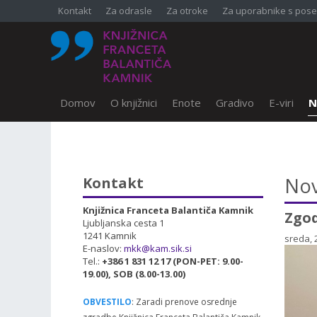
Kontakt
Za odrasle
Za otroke
Za uporabnike s pose
Domov
O knjižnici
Enote
Gradivo
E-viri
N
SKOČI DO OSREDNJE VSEBINE
Nov
Kontakt
Knjižnica Franceta Balantiča Kamnik
Zgo
Ljubljanska cesta 1
1241 Kamnik
sreda, 2
E-naslov:
mkk@kam.sik.si
Tel.:
+386 1 831 12 17 (PON-PET: 9.00-
19.00), SOB (8.00-13.00)
OBVESTILO
: Zaradi prenove osrednje