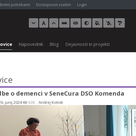
bnimi potrebami
Dostopnost vsebin
Login
ovice
Napovednik
Blog
Dejavnosti in projekti
ice
dbe o demenci v SeneCura DSO Komenda
6. junij 2024
638
Andrej Kotnik