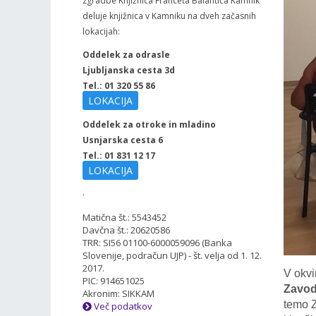
zgradbe Knjižnica Franceta Balantiča Kamnik
deluje knjižnica v Kamniku na dveh začasnih
lokacijah:
Oddelek za odrasle
Ljubljanska cesta 3d
Tel.: 01 320 55 86
LOKACIJA
Oddelek za otroke in mladino
Usnjarska cesta 6
Tel.: 01 831 12 17
LOKACIJA
.
Matična št.: 5543452
Davčna št.: 20620586
TRR: SI56 01100-6000059096 (Banka
Slovenije, podračun UJP) - št. velja od 1. 12.
2017.
V okvi
PIC: 914651025
Zavod
Akronim: SIKKAM
temo Z
Več podatkov