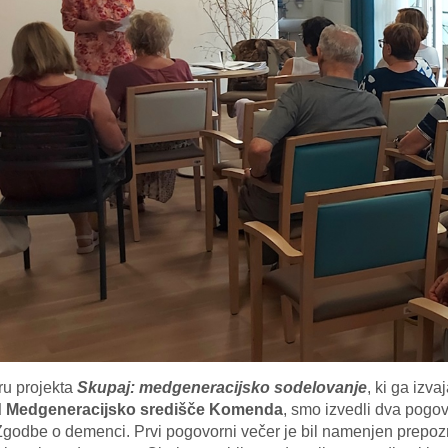
ru projekta
Skupaj: medgeneracijsko sodelovanje
, ki ga izva
 Medgeneracijsko središče Komenda
, smo izvedli dva po
godbe o demenci. Prvi pogovorni večer je bil namenjen prepozn