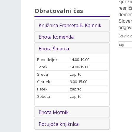
kjer ž
resnič
Obratovalni čas
demenc
Sloven
Knjižnica Franceta B. Kamnik
odgova
Enota Komenda
Število 
Tagi:
Enota Šmarca
Ponedeljek
14.00-19.00
Torek
14.00-19.00
Sreda
zaprto
Četrtek
9.00-15.00
Petek
zaprto
Sobota
zaprto
Enota Motnik
Potujoča knjižnica