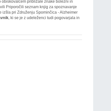
o obiskovalcem približale znake bolezni in
ravili Priporočili seznam knjig za spoznavanje
je izšla pri Združenju Spominčica - Alzheimer
avnik
, ki se je z udeleženci tudi pogovarjala in