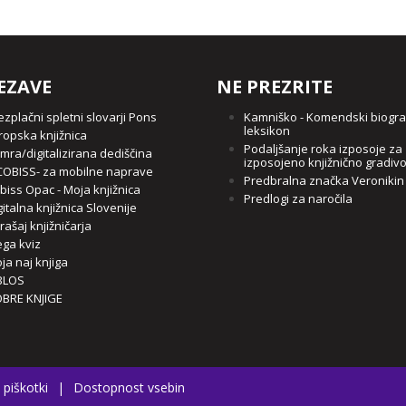
EZAVE
NE PREZRITE
ezplačni spletni slovarji Pons
Kamniško - Komendski biogra
leksikon
ropska knjižnica
Podaljšanje roka izposoje za
mra/digitalizirana dediščina
izposojeno knjižnično gradiv
OBISS- za mobilne naprave
Predbralna značka Veronikin
biss Opac - Moja knjižnica
Predlogi za naročila
gitalna knjižnica Slovenije
rašaj knjižničarja
ga kviz
ja naj knjiga
BLOS
BRE KNJIGE
 piškotki
|
Dostopnost vsebin