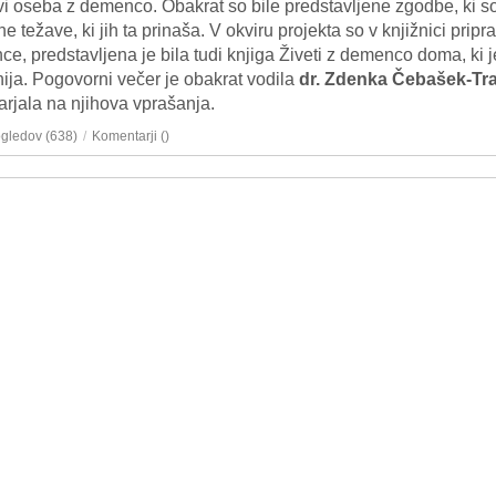
ivi oseba z demenco. Obakrat so bile predstavljene zgodbe, ki s
ne težave, ki jih ta prinaša. V okviru projekta so v knjižnici prip
e, predstavljena je bila tudi knjiga Živeti z demenco doma, ki 
ija. Pogovorni večer je obakrat vodila
dr. Zdenka Čebašek-Tr
rjala na njihova vprašanja.
ogledov (638)
/
Komentarji (
)