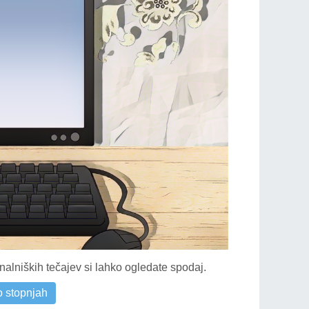
alniških tečajev si lahko ogledate spodaj.
o stopnjah