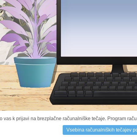
 vas k prijavi na brezplačne računalniške tečaje. Program račun
Vsebina računalniških tečajev p