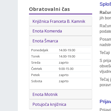
Sploš
Obratovalni čas
Račun
jih bo
Knjižnica Franceta B. Kamnik
Računa
Enota Komenda
podate
Posame
Enota Šmarca
nadstr
Ponedeljek
14.00-19.00
Tečaji
Torek
14.00-19.00
S prij
Sreda
zaprto
obvešč
Četrtek
9.00-15.00
vljudn
Petek
zaprto
Tečaj 
Sobota
zaprto
poravn
Enota Motnik
Prija
Potujoča knjižnica
Prijav