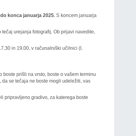
do konca januarja 2025.
S koncem januarja
čaj urejanja fotografij. Ob prijavi navedite,
0 in 19.00, v računalniški učilnici (I.
o boste prišli na vrsto, boste o vašem terminu
da se tečaja ne boste mogli udeležiti, vas
li pripravljeno gradivo, za katerega boste