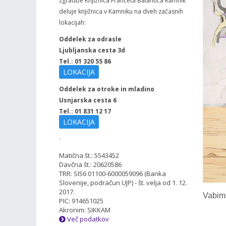
zgradbe Knjižnica Franceta Balantiča Kamnik
deluje knjižnica v Kamniku na dveh začasnih
lokacijah:
Oddelek za odrasle
Ljubljanska cesta 3d
Tel.: 01 320 55 86
LOKACIJA
Oddelek za otroke in mladino
Usnjarska cesta 6
Tel.: 01 831 12 17
LOKACIJA
.
Matična št.: 5543452
Davčna št.: 20620586
TRR: SI56 01100-6000059096 (Banka
Slovenije, podračun UJP) - št. velja od 1. 12.
2017.
Vabimo
PIC: 914651025
Akronim: SIKKAM
Več podatkov