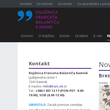
Kontakt
Za odrasle
Za otroke
Za uporabnike s pose
Domov
O knjižnici
Enote
Gradivo
E-viri
N
SKOČI DO OSREDNJE VSEBINE
Nov
Kontakt
Knjižnica Franceta Balantiča Kamnik
Brez
Ljubljanska cesta 1
1241 Kamnik
sreda, 
E-naslov:
mkk@kam.sik.si
Tel.:
+386 1 831 12 17 (PON-PET: 9.00-
19.00), SOB (8.00-13.00)
OBVESTILO
: Zaradi prenove osrednje