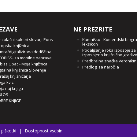
EZAVE
NE PREZRITE
ezplačni spletni slovarji Pons
Kamniško - Komendski biogra
leksikon
ropska knjižnica
Podaljšanje roka izposoje za
mra/digitalizirana dediščina
izposojeno knjižnično gradiv
OBISS- za mobilne naprave
Predbralna značka Veronikin
biss Opac - Moja knjižnica
Predlogi za naročila
gitalna knjižnica Slovenije
rašaj knjižničarja
ga kviz
ja naj knjiga
BLOS
BRE KNJIGE
 piškotki
|
Dostopnost vsebin