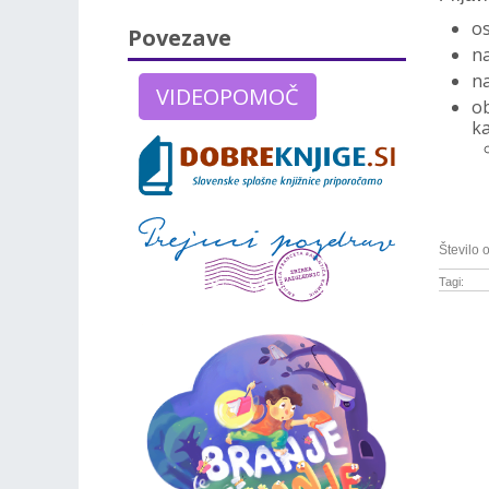
os
Povezave
na
na
VIDEOPOMOČ
ob
ka
Število 
Tagi: