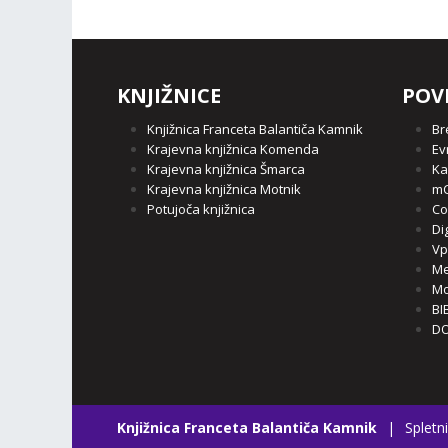
KNJIŽNICE
POV
Knjižnica Franceta Balantiča Kamnik
Br
Krajevna knjižnica Komenda
Ev
Krajevna knjižnica Šmarca
Ka
Krajevna knjižnica Motnik
mC
Potujoča knjižnica
Co
Di
Vp
Me
Mo
BI
DO
Knjižnica Franceta Balantiča Kamnik
|
Spletni