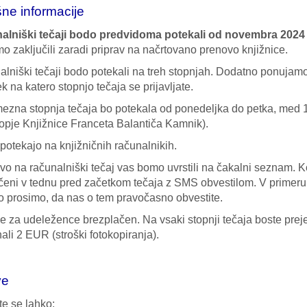
ne informacije
alniški tečaji bodo predvidoma
potekali od novembra 2024 
mo zaključili zaradi priprav na načrtovano prenovo knjižnice.
lniški tečaji bodo potekali na treh stopnjah. Dodatno ponujamo te
k na katero stopnjo tečaja se prijavljate.
zna stopnja tečaja bo potekala od ponedeljka do petka, med 17.3
opje Knjižnice Franceta Balantiča Kamnik).
 potekajo na knjižničnih računalnikih.
avo na računalniški tečaj vas bomo uvrstili na čakalni seznam. K
eni v tednu pred začetkom tečaja z SMS obvestilom. V primeru, 
o prosimo, da nas o tem pravočasno obvestite.
je za udeležence brezplačen. Na vsaki stopnji tečaja boste preje
ali 2 EUR (stroški fotokopiranja).
ve
ite se lahko: