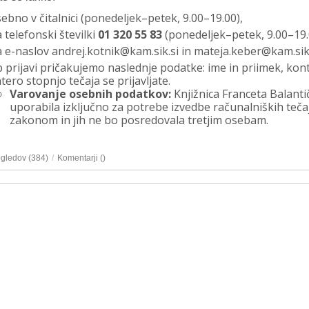
ebno v čitalnici (ponedeljek–petek, 9.00–19.00),
 telefonski številki
01 320 55 83
(ponedeljek–petek, 9.00–19.
 e-naslov andrej.kotnik@kam.sik.si in mateja.keber@kam.sik.
 prijavi pričakujemo naslednje podatke: ime in priimek, kon
tero stopnjo tečaja se prijavljate.
Varovanje osebnih podatkov:
Knjižnica Franceta Balant
uporabila izključno za potrebe izvedbe računalniških teč
zakonom in jih ne bo posredovala tretjim osebam.
ogledov (384)
/
Komentarji (
)