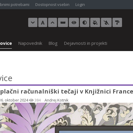
bnimi potrebami
Dostopnost vsebin
Login
ovice
Napovednik
Blog
Dejavnosti in projekti
ice
plačni računalniški tečaji v Knjižnici Fran
16. oktober 2024
384
Andrej Kotnik