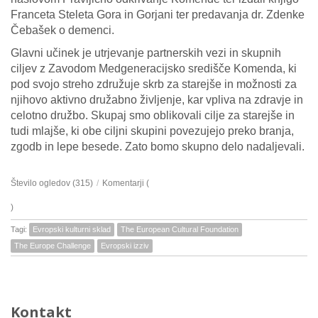
Franceta Steleta Gora in Gorjani ter predavanja dr. Zdenke
Čebašek o demenci.
Glavni učinek je utrjevanje partnerskih vezi in skupnih
ciljev z Zavodom Medgeneracijsko središče Komenda, ki
pod svojo streho združuje skrb za starejše in možnosti za
njihovo aktivno družabno življenje, kar vpliva na zdravje in
celotno družbo. Skupaj smo oblikovali cilje za starejše in
tudi mlajše, ki obe ciljni skupini povezujejo preko branja,
zgodb in lepe besede. Zato bomo skupno delo nadaljevali.
Število ogledov (315)
/
Komentarji (
)
Tagi:
Evropski kulturni sklad
The European Cultural Foundation
The Europe Challenge
Evropski izziv
Kontakt