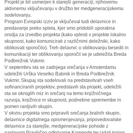
Projekt je bil usmerjen k starejši generaciji, njihovemu
aktivnemu vključevanju v družbo ter medgeneracijskemu
sodelovanju.
Program Evropski izziv je vključeval tudi delavnice in
predavanje preko spleta, kjer smo pridobili uporabna
orodja za izvedbo projekta (kako vplesti v projekte lokalno
skupnost, kako komunicirati z različnimi deležniki, kako
oblikovati sporočilo). Treh delavnic o oblikovanju besedil in
komunikaciji ter oblikovanju sporočil se je udeležila Breda
Podbrežnik Vukmir.
V septembru sta se zadnjega srečanja v Amsterdamu
udeležili Urška Veselko Babnik in Breda Podbrežnik
Vukmir. Skupaj sta sodelovali na predstavitvah vseh
sofinanciranih projektov, predstavili sta projekt, udeležili
sta se okroglih miz in srečanj na temo knjižničnega
razvoja, knjižnice in skupnost, podnebne spremembe in
pomen ranljivih skupin.
V okviru projekta smo pripravili srečanja bralnih skupin,
delavnice digitalnega opismenjevanja, pripovedovalske
delavnice za starejše, medgeneracijske pohode z
naslovom Pravljično odkrivanje Komende ter izdali knjigo