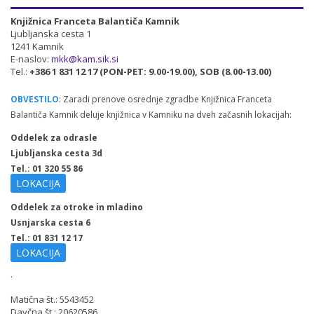
Knjižnica Franceta Balantiča Kamnik
Ljubljanska cesta 1
1241 Kamnik
E-naslov:
mkk@kam.sik.si
Tel.:
+386 1 831 12 17 (PON-PET: 9.00-19.00), SOB (8.00-13.00)
OBVESTILO
: Zaradi prenove osrednje zgradbe Knjižnica Franceta
Balantiča Kamnik deluje knjižnica v Kamniku na dveh začasnih lokacijah:
Oddelek za odrasle
Ljubljanska cesta 3d
Tel.: 01 320 55 86
LOKACIJA
Oddelek za otroke in mladino
Usnjarska cesta 6
Tel.: 01 831 12 17
LOKACIJA
.
Matična št.: 5543452
Davčna št.: 20620586