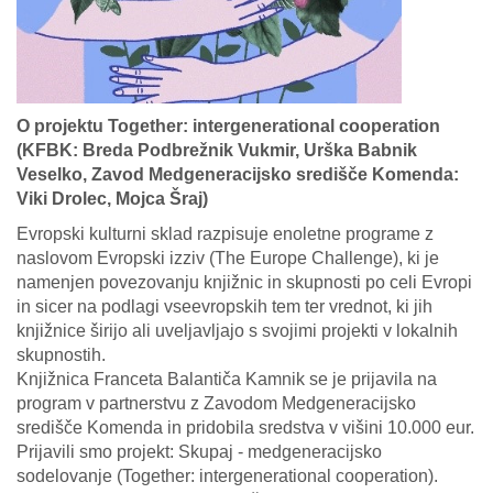
O projektu Together: intergenerational cooperation
(KFBK: Breda Podbrežnik Vukmir, Urška Babnik
Veselko, Zavod Medgeneracijsko središče Komenda:
Viki Drolec, Mojca Šraj)
Evropski kulturni sklad razpisuje enoletne programe z
naslovom Evropski izziv (The Europe Challenge), ki je
namenjen povezovanju knjižnic in skupnosti po celi Evropi
in sicer na podlagi vseevropskih tem ter vrednot, ki jih
knjižnice širijo ali uveljavljajo s svojimi projekti v lokalnih
skupnostih.
Knjižnica Franceta Balantiča Kamnik se je prijavila na
program v partnerstvu z Zavodom Medgeneracijsko
središče Komenda in pridobila sredstva v višini 10.000 eur.
Prijavili smo projekt: Skupaj - medgeneracijsko
sodelovanje (Together: intergenerational cooperation).