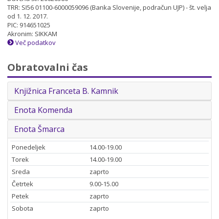
TRR: SI56 01100-6000059096 (Banka Slovenije, podračun UJP) - št. velja
od 1. 12. 2017.
PIC: 914651025
Akronim: SIKKAM
Več podatkov
Obratovalni čas
Knjižnica Franceta B. Kamnik
Enota Komenda
Enota Šmarca
Ponedeljek
14.00-19.00
Torek
14.00-19.00
Sreda
zaprto
Četrtek
9.00-15.00
Petek
zaprto
Sobota
zaprto