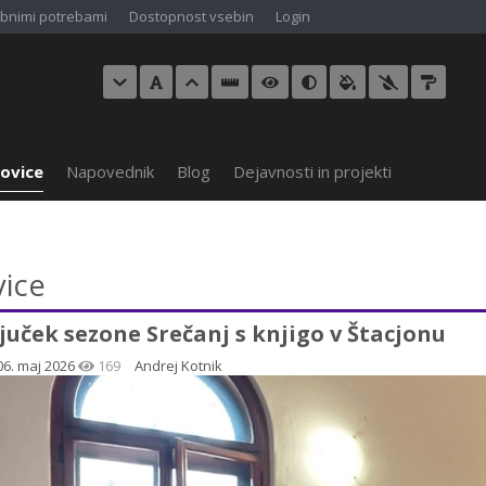
bnimi potrebami
Dostopnost vsebin
Login
ovice
Napovednik
Blog
Dejavnosti in projekti
ice
juček sezone Srečanj s knjigo v Štacjonu
06. maj 2026
169
Andrej Kotnik