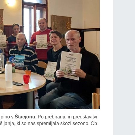
kupino v
Štacjon
u
. Po prebiranju in predstavitvi
mišljanja, ki so nas spremljala skozi sezono. Ob