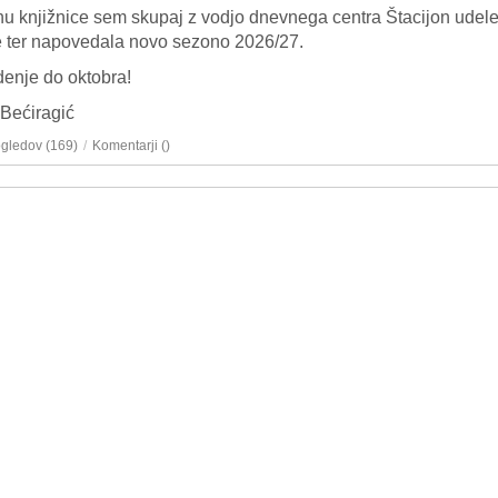
u knjižnice sem skupaj z vodjo dnevnega centra Štacijon udele
e ter napovedala novo sezono 2026/27.
enje do oktobra!
Bećiragić
ogledov (169)
/
Komentarji (
)