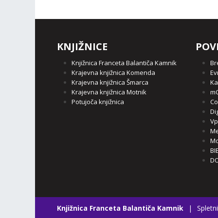
KNJIŽNICE
POV
Knjižnica Franceta Balantiča Kamnik
Br
Krajevna knjižnica Komenda
Ev
Krajevna knjižnica Šmarca
Ka
Krajevna knjižnica Motnik
mC
Potujoča knjižnica
Co
Di
Vp
Me
Mo
BI
DO
Knjižnica Franceta Balantiča Kamnik
|
Spletni