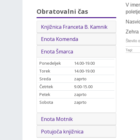
V imen
Obratovalni čas
poletj
Nasvid
Knjižnica Franceta B. Kamnik
Zehra 
Enota Komenda
Število 
Tagi:
Enota Šmarca
Ponedeljek
14.00-19.00
Torek
14.00-19.00
Sreda
zaprto
Četrtek
9.00-15.00
Petek
zaprto
Sobota
zaprto
Enota Motnik
Potujoča knjižnica