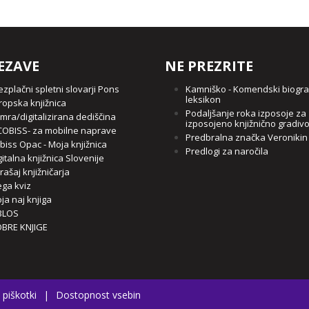
EZAVE
NE PREZRITE
ezplačni spletni slovarji Pons
Kamniško - Komendski biogra
leksikon
ropska knjižnica
Podaljšanje roka izposoje za
mra/digitalizirana dediščina
izposojeno knjižnično gradiv
OBISS- za mobilne naprave
Predbralna značka Veronikin
biss Opac - Moja knjižnica
Predlogi za naročila
gitalna knjižnica Slovenije
rašaj knjižničarja
ga kviz
ja naj knjiga
BLOS
BRE KNJIGE
 piškotki
|
Dostopnost vsebin