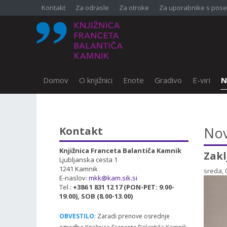
Kontakt
Za odrasle
Za otroke
Za uporabnike s pose
Domov
O knjižnici
Enote
Gradivo
E-viri
N
SKOČI DO OSREDNJE VSEBINE
Nov
Kontakt
Knjižnica Franceta Balantiča Kamnik
Zakl
Ljubljanska cesta 1
1241 Kamnik
sreda, 
E-naslov:
mkk@kam.sik.si
Tel.:
+386 1 831 12 17 (PON-PET: 9.00-
19.00), SOB (8.00-13.00)
OBVESTILO
: Zaradi prenove osrednje