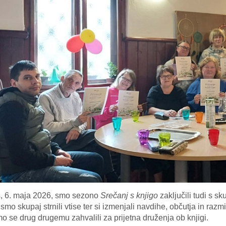
, 6. maja 2026, smo sezono
Srečanj s knjigo
zaključili tudi s s
 smo skupaj strnili vtise ter si izmenjali navdihe, občutja in raz
o se drug drugemu zahvalili za prijetna druženja ob knjigi.