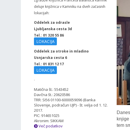
zgradbe Knjižnica Franceta Balantiča Kamnik
deluje knjižnica v Kamniku na dveh začasnih
lokacijah:
Oddelek za odrasle
Ljubljanska cesta 3d
Tel.: 01 320 55 86
LOKACIJA
Oddelek za otroke in mladino
Usnjarska cesta 6
Tel.: 01 831 12 17
LOKACIJA
.
Matična št.: 5543452
Davčna št.: 20620586
TRR: SI56 01100-6000059096 (Banka
Slovenije, podračun UJP) - št. velja od 1. 12.
2017.
Danes
PIC: 914651025
knjige
Akronim: SIKKAM
tem sm
Več podatkov