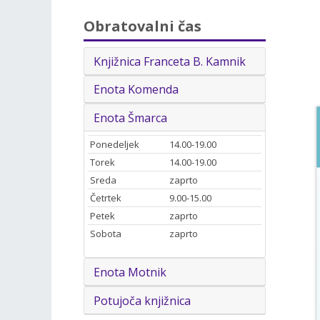
Obratovalni čas
Knjižnica Franceta B. Kamnik
Enota Komenda
Enota Šmarca
Ponedeljek
14.00-19.00
Torek
14.00-19.00
Sreda
zaprto
Četrtek
9.00-15.00
Petek
zaprto
Sobota
zaprto
Enota Motnik
Potujoča knjižnica