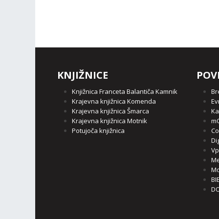
KNJIŽNICE
POV
Knjižnica Franceta Balantiča Kamnik
Br
Krajevna knjižnica Komenda
Ev
Krajevna knjižnica Šmarca
Ka
Krajevna knjižnica Motnik
mC
Potujoča knjižnica
Co
Di
Vp
Me
Mo
BI
DO