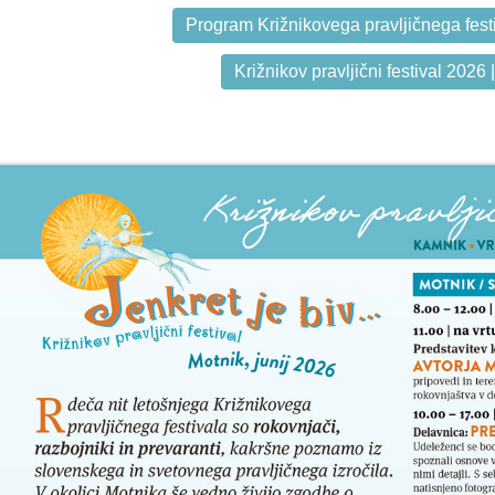
Program Križnikovega pravljičnega fest
Križnikov pravljični festival 2026 