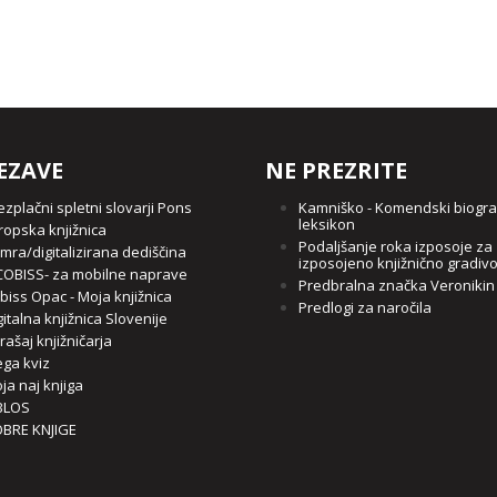
EZAVE
NE PREZRITE
ezplačni spletni slovarji Pons
Kamniško - Komendski biogra
leksikon
ropska knjižnica
Podaljšanje roka izposoje za
mra/digitalizirana dediščina
izposojeno knjižnično gradiv
OBISS- za mobilne naprave
Predbralna značka Veronikin
biss Opac - Moja knjižnica
Predlogi za naročila
gitalna knjižnica Slovenije
rašaj knjižničarja
ga kviz
ja naj knjiga
BLOS
BRE KNJIGE