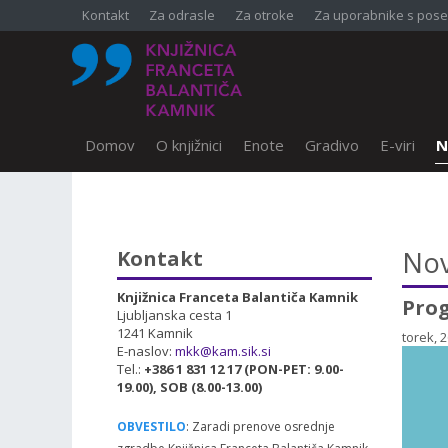
Kontakt
Za odrasle
Za otroke
Za uporabnike s pose
Domov
O knjižnici
Enote
Gradivo
E-viri
N
SKOČI DO OSREDNJE VSEBINE
Nov
Kontakt
Knjižnica Franceta Balantiča Kamnik
Prog
Ljubljanska cesta 1
1241 Kamnik
torek, 
E-naslov:
mkk@kam.sik.si
Tel.:
+386 1 831 12 17 (PON-PET: 9.00-
19.00), SOB (8.00-13.00)
OBVESTILO
: Zaradi prenove osrednje