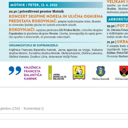
ogledov (154)
/
Komentarji (
)