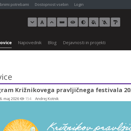
bnimi potrebami
Dostopnost vsebin
Login
ovice
Napovednik
Blog
Dejavnosti in projekti
ice
ram Križnikovega pravljičnega festivala 20
26. maj 2026
154
Andrej Kotnik