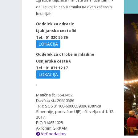
zgradbe Knjižnica Franceta Balantiča Kamnik
deluje knjižnica v Kamniku na dveh začasnih
lokacijah:
Oddelek za odrasle
Ljubljanska cesta 3d
Tel.: 01 320 55 86
LOKACIJA
Oddelek za otroke in mladino
Usnjarska cesta 6
Tel.: 01 831 12 17
LOKACIJA
.
Matična št.: 5543452
Davčna št.: 20620586
TRR: SI56 01100-6000059096 (Banka
Slovenije, podračun UJP) - št. velja od 1. 12.
2017.
PIC: 914651025
Akronim: SIKKAM
Več podatkov