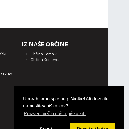
IZ NAŠE OBČINE
fski
Občina Kamnik
Občina Komenda
o
 zaklad
Uporabljamo spletne piškotke! Ali dovolite
namestitev piškotkov?
Poizvedi več o naših piškotkih
Zavrni
Dovoli piškotke