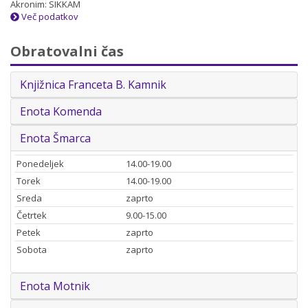
Akronim: SIKKAM
Več podatkov
Obratovalni čas
Knjižnica Franceta B. Kamnik
Enota Komenda
Enota Šmarca
Ponedeljek
14.00-19.00
Torek
14.00-19.00
Sreda
zaprto
Četrtek
9.00-15.00
Petek
zaprto
Sobota
zaprto
Enota Motnik