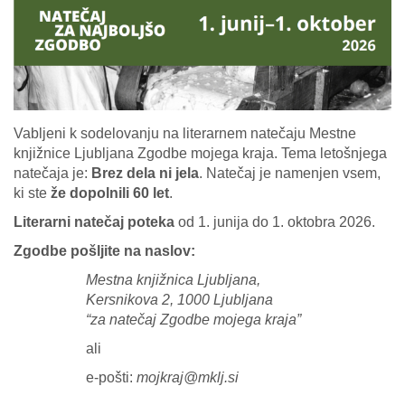
Vabljeni k sodelovanju na literarnem natečaju Mestne
knjižnice Ljubljana Zgodbe mojega kraja. Tema letošnjega
natečaja je:
Brez dela ni jela
. Natečaj je namenjen vsem,
ki ste
že dopolnili 60 let
.
Literarni natečaj poteka
od 1. junija do 1. oktobra 2026.
Zgodbe pošljite na naslov:
Mestna knjižnica Ljubljana,
Kersnikova 2, 1000 Ljubljana
“za natečaj Zgodbe mojega kraja”
ali
e-pošti:
mojkraj@mklj.si