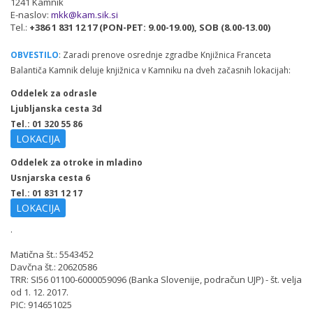
1241 Kamnik
E-naslov:
mkk@kam.sik.si
Tel.:
+386 1 831 12 17 (PON-PET: 9.00-19.00), SOB (8.00-13.00)
OBVESTILO
: Zaradi prenove osrednje zgradbe Knjižnica Franceta
Balantiča Kamnik deluje knjižnica v Kamniku na dveh začasnih lokacijah:
Oddelek za odrasle
Ljubljanska cesta 3d
Tel.: 01 320 55 86
LOKACIJA
Oddelek za otroke in mladino
Usnjarska cesta 6
Tel.: 01 831 12 17
LOKACIJA
.
Matična št.: 5543452
Davčna št.: 20620586
TRR: SI56 01100-6000059096 (Banka Slovenije, podračun UJP) - št. velja
od 1. 12. 2017.
PIC: 914651025