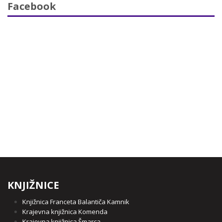
Facebook
KNJIŽNICE
Knjižnica Franceta Balantiča Kamnik
Krajevna knjižnica Komenda
Krajevna knjižnica Šmarca