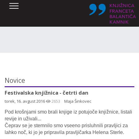
SKOČI DO OSREDNJE VSEBINE
Novice
Festivalska knjižnica - četrti dan
torek, 16. avgust 2016
2653
Maja Šinkovec
Pod krošnjami smo brali knjige iz potujoče knjižnice, listali
revije in uživali...
Čeprav se je stemnilo smo vseeno prisluhnili pravljici za
lahko noč, ki jo je pripravila pravljičarka Helena Sterle.