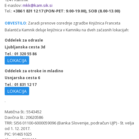
E-naslov:
mkk@kam.sik.si
Tel.:
+386 1 831 12 17 (PON-PET: 9.00-19.00), SOB (8.00-13.00)
OBVESTILO
: Zaradi prenove osrednje zgradbe Knjižnica Franceta
Balantiča Kamnik deluje knjižnica v Kamniku na dveh začasnih lokacijah:
Oddelek za odrasle
Ljubljanska cesta 3d
Tel.: 01 320 55 86
LOKACIJA
Oddelek za otroke in mladino
Usnjarska cesta 6
Tel.: 01 831 12 17
LOKACIJA
.
Matična št.: 5543452
Davčna št.: 20620586
TRR: SI56 01100-6000059096 (Banka Slovenije, podračun UJP) - št. velja
od 1. 12. 2017.
PIC: 914651025