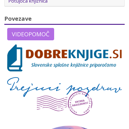
Potujoča knjižnica
Povezave
VIDEOPOMOČ