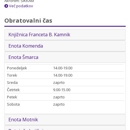
Akronim: SIKKAM
Več podatkov
Obratovalni čas
Knjižnica Franceta B. Kamnik
Enota Komenda
Enota Šmarca
Ponedeljek
14.00-19.00
Torek
14.00-19.00
Sreda
zaprto
Četrtek
9.00-15.00
Petek
zaprto
Sobota
zaprto
Enota Motnik