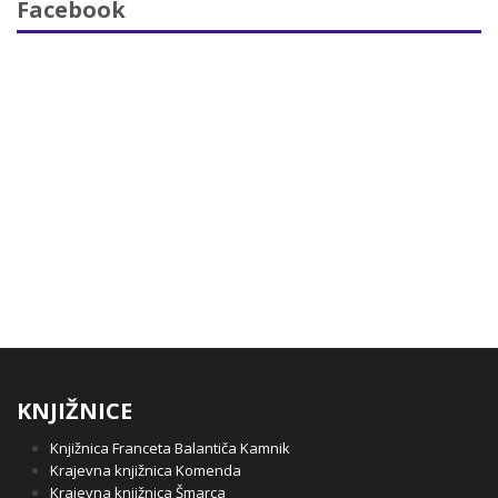
Facebook
KNJIŽNICE
Knjižnica Franceta Balantiča Kamnik
Krajevna knjižnica Komenda
Krajevna knjižnica Šmarca