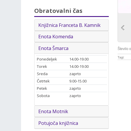
Obratovalni čas
Knjižnica Franceta B. Kamnik
Enota Komenda
Enota Šmarca
Število 
Tagi:
Ponedeljek
14.00-19.00
Torek
14.00-19.00
Sreda
zaprto
Četrtek
9.00-15.00
Petek
zaprto
Sobota
zaprto
Enota Motnik
Potujoča knjižnica