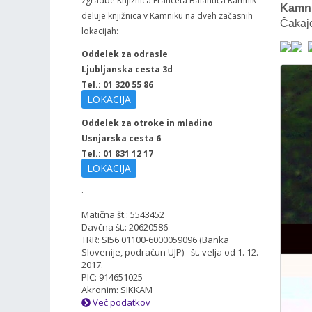
zgradbe Knjižnica Franceta Balantiča Kamnik
Kamni
deluje knjižnica v Kamniku na dveh začasnih
Čakajo
lokacijah:
Oddelek za odrasle
Ljubljanska cesta 3d
Tel.: 01 320 55 86
LOKACIJA
Oddelek za otroke in mladino
Usnjarska cesta 6
Tel.: 01 831 12 17
LOKACIJA
.
Matična št.: 5543452
Davčna št.: 20620586
TRR: SI56 01100-6000059096 (Banka
Slovenije, podračun UJP) - št. velja od 1. 12.
2017.
PIC: 914651025
Akronim: SIKKAM
Več podatkov