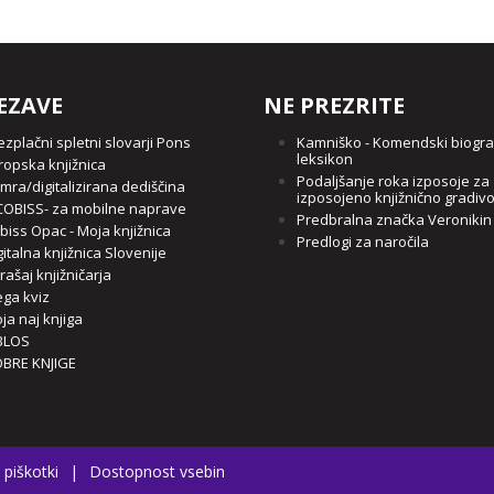
EZAVE
NE PREZRITE
ezplačni spletni slovarji Pons
Kamniško - Komendski biogra
leksikon
ropska knjižnica
Podaljšanje roka izposoje za
mra/digitalizirana dediščina
izposojeno knjižnično gradiv
OBISS- za mobilne naprave
Predbralna značka Veronikin
biss Opac - Moja knjižnica
Predlogi za naročila
gitalna knjižnica Slovenije
rašaj knjižničarja
ga kviz
ja naj knjiga
BLOS
BRE KNJIGE
 piškotki
|
Dostopnost vsebin