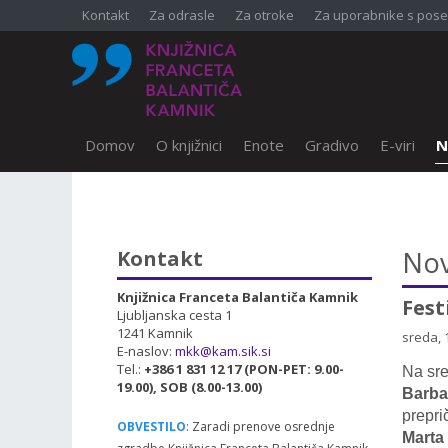
Kontakt
Za odrasle
Za otroke
Za uporabnike s pose
Domov
O knjižnici
Enote
Gradivo
E-viri
N
SKOČI DO OSREDNJE VSEBINE
Nov
Kontakt
Knjižnica Franceta Balantiča Kamnik
Fest
Ljubljanska cesta 1
1241 Kamnik
sreda, 
E-naslov:
mkk@kam.sik.si
Tel.:
+386 1 831 12 17 (PON-PET: 9.00-
Na sre
19.00), SOB (8.00-13.00)
Barba
preprič
OBVESTILO
: Zaradi prenove osrednje
Marta 