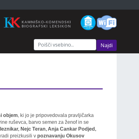
Najdi
ni objem
, ki jo je pripovedovala pravljičarka
avine ruševca, barvo semen za ženof in se
leznikar, Nejc Teran, Anja Cankar Podjed,
radi preizkusili v
poznavanju Okusov