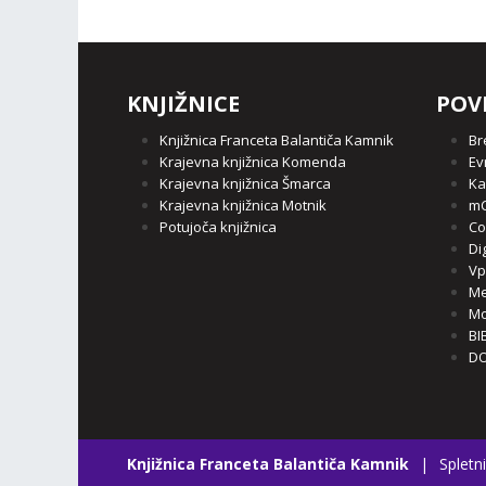
KNJIŽNICE
POV
Knjižnica Franceta Balantiča Kamnik
Br
Krajevna knjižnica Komenda
Ev
Krajevna knjižnica Šmarca
Ka
Krajevna knjižnica Motnik
mC
Potujoča knjižnica
Co
Di
Vp
Me
Mo
BI
DO
Knjižnica Franceta Balantiča Kamnik
|
Spletni