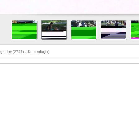
ogledov (2747)
/
Komentarji (
)