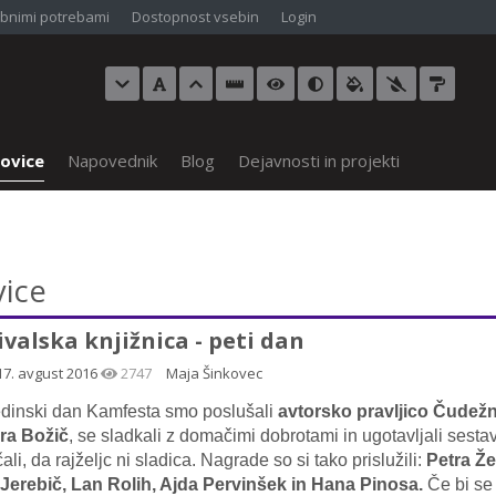
bnimi potrebami
Dostopnost vsebin
Login
ovice
Napovednik
Blog
Dejavnosti in projekti
ice
ivalska knjižnica - peti dan
17. avgust 2016
2747
Maja Šinkovec
dinski dan Kamfesta smo poslušali
avtorsko pravljico Čudež
ra Božič
, se sladkali z domačimi dobrotami in ugotavljali sest
ali, da rajželjc ni sladica. Nagrade so si tako prislužili:
Petra Že
Jerebič, Lan Rolih, Ajda Pervinšek in Hana Pinosa.
Če bi se 