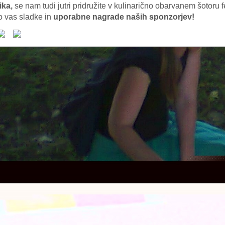
ka,
se nam tudi jutri pridružite v kulinarično obarvanem šotoru
 vas sladke in
uporabne nagrade naših sponzorjev!