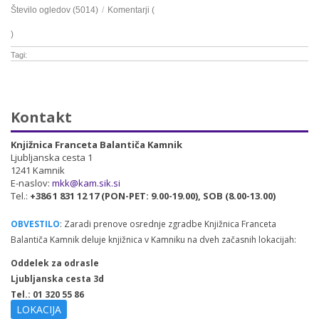
Število ogledov (5014)
/
Komentarji (
)
Tagi:
Kontakt
Knjižnica Franceta Balantiča Kamnik
Ljubljanska cesta 1
1241 Kamnik
E-naslov:
mkk@kam.sik.si
Tel.:
+386 1 831 12 17 (PON-PET: 9.00-19.00), SOB (8.00-13.00)
OBVESTILO
: Zaradi prenove osrednje zgradbe Knjižnica Franceta
Balantiča Kamnik deluje knjižnica v Kamniku na dveh začasnih lokacijah:
Oddelek za odrasle
Ljubljanska cesta 3d
Tel.: 01 320 55 86
LOKACIJA