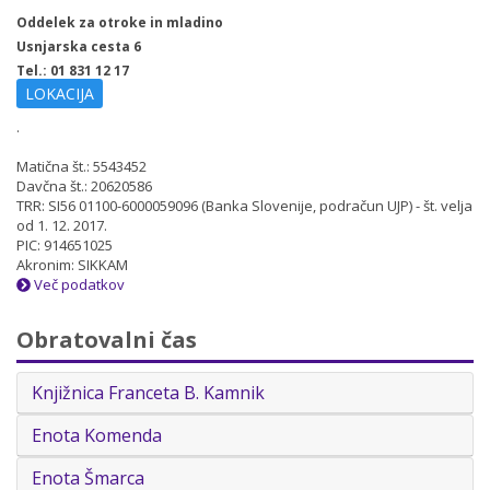
Oddelek za otroke in mladino
Usnjarska cesta 6
Tel.: 01 831 12 17
LOKACIJA
.
Matična št.: 5543452
Davčna št.: 20620586
TRR: SI56 01100-6000059096 (Banka Slovenije, podračun UJP) - št. velja
od 1. 12. 2017.
PIC: 914651025
Akronim: SIKKAM
Več podatkov
Obratovalni čas
Knjižnica Franceta B. Kamnik
Enota Komenda
Enota Šmarca