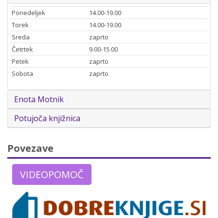
Ponedeljek
14.00-19.00
Torek
14.00-19.00
Sreda
zaprto
Četrtek
9.00-15.00
Petek
zaprto
Sobota
zaprto
Enota Motnik
Potujoča knjižnica
Povezave
VIDEOPOMOČ