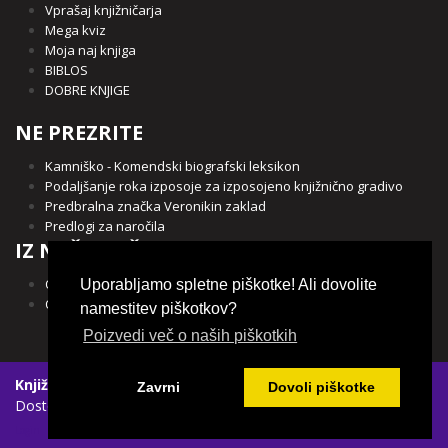
Vprašaj knjižničarja
Mega kviz
Moja naj knjiga
BIBLOS
DOBRE KNJIGE
NE PREZRITE
Kamniško - Komendski biografski leksikon
Podaljšanje roka izposoje za izposojeno knjižnično gradivo
Predbralna značka Veronikin zaklad
Predlogi za naročila
IZ NAŠE OBČINE
Občina Kamnik
Uporabljamo spletne piškotke! Ali dovolite
Občina Komenda
namestitev piškotkov?
Poizvedi več o naših piškotkih
Knjižnica Franceta Balantiča Kamnik
|
Spletni piškotki
|
Zavrni
Dovoli piškotke
Dostopnost vsebin
Login