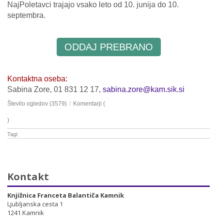
NajPoletavci trajajo vsako leto od 10. junija do 10.
septembra.
ODDAJ PREBRANO
Kontaktna oseba:
Sabina Zore, 01 831 12 17,
sabina.zore@kam.sik.si
Število ogledov (3579)
/
Komentarji (
)
Tagi:
Kontakt
Knjižnica Franceta Balantiča Kamnik
Ljubljanska cesta 1
1241 Kamnik