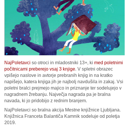
NajPoletavci
so otroci in mladostniki 13+, ki
med poletnimi
počitnicami preberejo vsaj 3 knjige
. V spletni obrazec
vpišejo naslove in avtorje prebranih knjig in na kratko
napišejo, katera knjiga jih je najbolj navdušila in zakaj. Vsi
poletni bralci prejmejo majico in priznanje ter sodelujejo v
nagradnem žrebanju. Največja nagrada pa je bralna
navada, ki jo pridobijo z rednim branjem.
NajPoletavci so bralna akcija Mestne knjižnice Ljubljana.
Knjižnica Franceta Balantiča Kamnik sodeluje od poletja
2019.