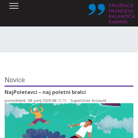
SKOČI DO OSREDNJE VSEBINE
Novice
NajPoletavci – naj poletni bralci
ponedeljek, 08. junij 2026
3579
SuperUser Account