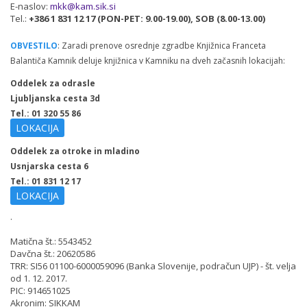
E-naslov:
mkk@kam.sik.si
Tel.:
+386 1 831 12 17 (PON-PET: 9.00-19.00), SOB (8.00-13.00)
OBVESTILO
: Zaradi prenove osrednje zgradbe Knjižnica Franceta
Balantiča Kamnik deluje knjižnica v Kamniku na dveh začasnih lokacijah:
Oddelek za odrasle
Ljubljanska cesta 3d
Tel.: 01 320 55 86
LOKACIJA
Oddelek za otroke in mladino
Usnjarska cesta 6
Tel.: 01 831 12 17
LOKACIJA
.
Matična št.: 5543452
Davčna št.: 20620586
TRR: SI56 01100-6000059096 (Banka Slovenije, podračun UJP) - št. velja
od 1. 12. 2017.
PIC: 914651025
Akronim: SIKKAM