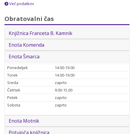
Več podatkov
Obratovalni čas
Knjižnica Franceta B. Kamnik
Enota Komenda
Enota Šmarca
Ponedeljek
14.00-19.00
Torek
14.00-19.00
Sreda
zaprto
Četrtek
9.00-15.00
Petek
zaprto
Sobota
zaprto
Enota Motnik
Potujoča knjižnica