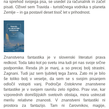
na sprehod svojega psa, se usedel za računalnik in začel
pisati. Oživel sem Travida - turističnega vodnika s planeta
Zemlje – in ga postavil deset tisoč let v prihodnost.
Znanstvena fantastika je v slovenski literaturi prava
redkost. Toda tako kot po svetu ima tudi pri nas svoje srčne
podpornike. Resda jih je manj, a so precej bolj strastni.
Zagnani. Tudi jaz sem ljubitelj tega žanra. Zato mi je bilo
še toliko bolj v veselje, da sem se s svojim pisanjem
odločil vstopiti vanj. Področje čistokrvne znanstvene
fantastike je v svojem ravnilu zelo rigidno. Prav vse, kar
vzporednih domišljijskih svetovih obstaja, mora ustrezati
merilu relativne znanosti. V znanstveni fantastiki ni
prostora za fantazijo. Tam ni čarovnikov, magije,