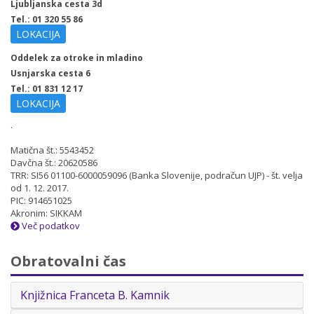
Ljubljanska cesta 3d
Tel.: 01 320 55 86
LOKACIJA
Oddelek za otroke in mladino
Usnjarska cesta 6
Tel.: 01 831 12 17
LOKACIJA
.
Matična št.: 5543452
Davčna št.: 20620586
TRR: SI56 01100-6000059096 (Banka Slovenije, podračun UJP) - št. velja
od 1. 12. 2017.
PIC: 914651025
Akronim: SIKKAM
Več podatkov
Obratovalni čas
Knjižnica Franceta B. Kamnik