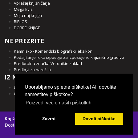
Vprašaj knjižničarja
Mega kviz
Moja naj knjiga
BIBLOS
DOBRE KNJIGE
NE PREZRITE
Kamniško - Komendski biografski leksikon
Podaljšanje roka izposoje za izposojeno knjižnično gradivo
Predbralna značka Veronikin zaklad
Predlogi za naročila
IZ NAŠE OBČINE
Uporabljamo spletne piškotke! Ali dovolite
Občina Kamnik
Občina Komenda
namestitev piškotkov?
Poizvedi več o naših piškotkih
Knjižnica Franceta Balantiča Kamnik
|
Spletni piškotki
|
Zavrni
Dovoli piškotke
Dostopnost vsebin
Login