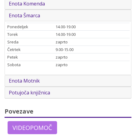
Enota Komenda
Enota Šmarca
Ponedeljek
14.00-19.00
Torek
14.00-19.00
Sreda
zaprto
Četrtek
9.00-15.00
Petek
zaprto
Sobota
zaprto
Enota Motnik
Potujoča knjižnica
Povezave
VIDEOPOMOČ