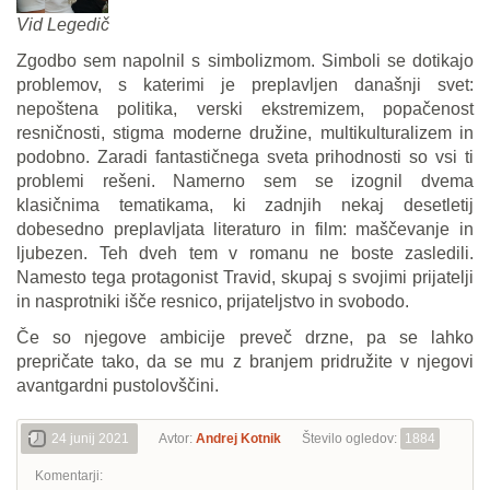
Vid Legedič
Zgodbo sem napolnil s simbolizmom. Simboli se dotikajo
problemov, s katerimi je preplavljen današnji svet:
nepoštena politika, verski ekstremizem, popačenost
resničnosti, stigma moderne družine, multikulturalizem in
podobno. Zaradi fantastičnega sveta prihodnosti so vsi ti
problemi rešeni. Namerno sem se izognil dvema
klasičnima tematikama, ki zadnjih nekaj desetletij
dobesedno preplavljata literaturo in film: maščevanje in
ljubezen. Teh dveh tem v romanu ne boste zasledili.
Namesto tega protagonist Travid, skupaj s svojimi prijatelji
in nasprotniki išče resnico, prijateljstvo in svobodo.
Če so njegove ambicije preveč drzne, pa se lahko
prepričate tako, da se mu z branjem pridružite v njegovi
avantgardni pustolovščini.
24 junij 2021
Avtor:
Andrej Kotnik
Število ogledov:
1884
Komentarji: