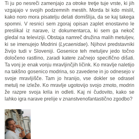
Ti ju po nesreči zamenjajo za otroke tretje tuje vrste, ki jih
vzgajajo v svojih podzemnih mestih. Morda bi kdo mislil,
kako noro mora pisatelju delati domišlija, da se kaj takega
spomni. V resnici sem zgoraj opisan zaplet enostavno le
preslikal iz narave, iz dokumentarca, ki sem ga nekoč
gledal na televiziji. Obstaja namreč družina malih metuljev,
ki se imenujejo Modrini (
Lycaenidae
). Njihovi predstavniki
živijo tudi v Sloveniji. Gosenice teh metuljev jedo točno
določeno rastlino, zaradi katere začnejo specifično dišati.
Ta vonj je enak vonju mravljinčjih ličink. Ko mravlje naletijo
na takšno gosenico modrina, so zavedene in jo odnesejo v
svoje mravljišče. Tam jo hranijo, vse dokler se odrasel
metulj ne izleže. Ko mravlje ugotovijo svojo zmoto, modrin
že razpre svoja krila in odleti. Kaj ni čudovito, kako se
lahko igra narave prelije v znanstvenofantastično zgodbo?