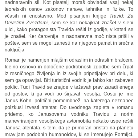
nadnaravnih sil. Kot pisatelj moraš obvladati vsaj nekaj
teoretskih osnov zakonov narave, tehnike in fizike. To
včasih ni enostavno. Med pisanjem knjige
Travid: Za
Devetimi Zvezdami,
sem se kar nekajkrat znašel v slepi
ulici, kako protagonista Travida rešiti iz godlje, v kateri se
je znašel. Ker čarovnija in nadnaravna moč nista prišli v
poštev, sem se mogel zanesti na njegovo pamet in srečna
naključja.
Roman je namenjen mlajšim odraslim in odraslim bralcem.
Idejno osnovo in določene podrobnosti zgodbe sem črpal
iz resničnega življenja in iz svojih pripetljajev pri delu, ki
sem ga opravljal. Biti turistični vodnik je lahko kar zabaven
poklic. Tudi Travid se znajde v težavah prav zaradi enega
od gostov, ki ga vodi po širjavah vesolja. Gostu je ime
Janus Kohn, politični pomembnež, na katerega neznanec
poizkusi izvesti atentat. Do uvodnega zapleta v romanu
pridemo, ko Janusovemu vodniku Travidu z norim
manevriranjem vesoljskega avtomobila nekako uspe rešiti
Janusa atentata, s tem, da je primoran pristati na planetu
mravljam podobnih humanoidov, ki se imenujejo Formijci.