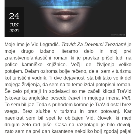
24
JUN.
2021
Moje ime je Vid Legradić.
Travid: Za Devetimi Zvezdami
je
moje drugo izdano literarno delo in moj prvi
znanstvenofantastični roman, ki je pravkar prišel tudi na
police kamniške knjižnice. Večji del življenja veliko
potujem. Delam oziroma bolje rečeno, delal sem v turizmu
kot turistični vodnik. Ti dve dejavnosti sta bili tako velik del
mojega življenja, da sem na to temo izdal potopisni roman.
Še celo prijatelji in sodelavci so me začeli klicati TraVid
(skovanka angleške besede
travel
in mojega imena
Vid
).
To sem bil jaz. Toda s prihodom korone je TraVid ostal brez
vsega. Brez službe v turizmu in brez potovanj. Kar
naenkrat sem bil spet le običajen Vid, človek, ki med
drugim zelo rad piše. Časa na razpolago je bilo dovolj,
zato sem na prvi dan karantene nekoliko bolj zgodaj peljal