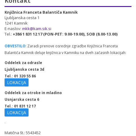
Kontakt
Knjižnica Franceta Balantiča Kamnik
Ljubljanska cesta 1
1241 Kamnik
E-naslov:
mkk@kam.sik.si
Tel.:
+386 1 831 12 17 (PON-PET: 9.00-19.00), SOB (8.00-13.00)
OBVESTILO
: Zaradi prenove osrednje zgradbe Knjižnica Franceta
Balantiča Kamnik deluje knjižnica v Kamniku na dveh začasnih lokacijah:
Oddelek za odrasle
Ljubljanska cesta 3d
Tel.: 01 320 55 86
LOKACIJA
Oddelek za otroke in mladino
Usnjarska cesta 6
Tel.: 01 831 12 17
LOKACIJA
.
Matična št.: 5543452