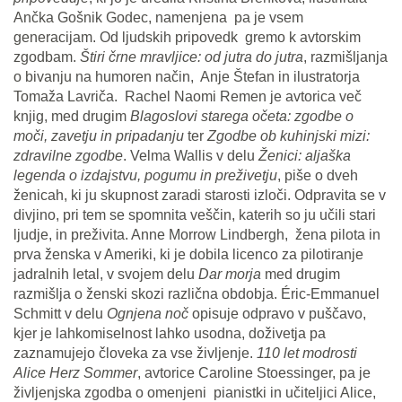
Ančka Gošnik Godec, namenjena pa je vsem
generacijam. Od ljudskih pripovedk gremo k avtorskim
zgodbam.
Štiri črne mravljice: od jutra do jutra
, razmišljanja
o bivanju na humoren način, Anje Štefan in ilustratorja
Tomaža Lavriča. Rachel Naomi Remen je avtorica več
knjig, med drugim
Blagoslovi starega očeta: zgodbe o
moči, zavetju in pripadanju
ter
Zgodbe ob kuhinjski mizi:
zdravilne zgodbe
. Velma Wallis v delu
Ženici: aljaška
legenda o izdajstvu, pogumu in preživetju
, piše o dveh
ženicah, ki ju skupnost zaradi starosti izloči. Odpravita se v
divjino, pri tem se spomnita veščin, katerih so ju učili stari
ljudje, in preživita. Anne Morrow Lindbergh, žena pilota in
prva ženska v Ameriki, ki je dobila licenco za pilotiranje
jadralnih letal, v svojem delu
Dar morja
med drugim
razmišlja o ženski skozi različna obdobja. Éric-Emmanuel
Schmitt v delu
Ognjena noč
opisuje odpravo v puščavo,
kjer je lahkomiselnost lahko usodna, doživetja pa
zaznamujejo človeka za vse življenje.
110 let modrosti
Alice Herz Sommer
, avtorice Caroline Stoessinger, pa je
življenjska zgodba o omenjeni pianistki in učiteljici Alice,