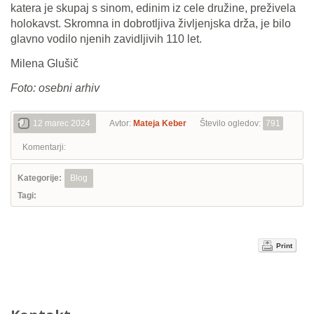
katera je skupaj s sinom, edinim iz cele družine, preživela
holokavst. Skromna in dobrotljiva življenjska drža, je bilo
glavno vodilo njenih zavidljivih 110 let.
Milena Glušič
Foto: osebni arhiv
12 marec 2024
Avtor:
Mateja Keber
Število ogledov:
791
Komentarji:
Kategorije:
Blog
Tagi:
Print