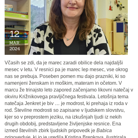
12
MAR.
2024
Včasih se zdi, da je marec zaradi obilice dela najdaljši
mesec v letu. V resnici pa je marec lep mesec, vse okrog
nas se prebuja. Poseben pomen mu dajo prazniki, ki so
namenjeni ženskam in moškim, materam in očetom. V
marcu že trinajsto leto zapored začenjamo likovni natečaj v
okviru Križnikovega pravljičnega festivala. Letošnja tema
natečaja Jenkret je biv … je modrost, ki prehaja iz roda v
rod. Številne modrosti so zapisane v ljudskem slovstvu,
kjer so v preprostem jeziku, na izkušnjah ljudi iz nekih
drugih obdobij, predstavljene življenjske resnice. Ena
izmed številnih zbirk ljudskih pripovedk je
Babica
pripoveduje
, ki jo je uredila Kristina Brenkova, ilustrirala