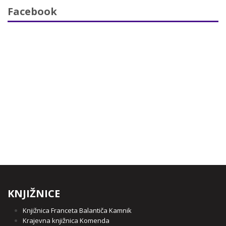
Facebook
KNJIŽNICE
Knjižnica Franceta Balantiča Kamnik
Krajevna knjižnica Komenda