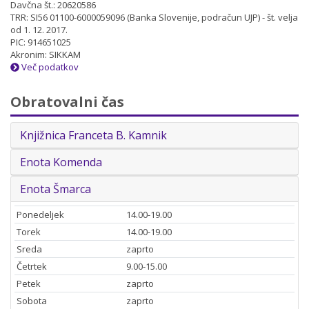
Davčna št.: 20620586
TRR: SI56 01100-6000059096 (Banka Slovenije, podračun UJP) - št. velja
od 1. 12. 2017.
PIC: 914651025
Akronim: SIKKAM
Več podatkov
Obratovalni čas
Knjižnica Franceta B. Kamnik
Enota Komenda
Enota Šmarca
Ponedeljek
14.00-19.00
Torek
14.00-19.00
Sreda
zaprto
Četrtek
9.00-15.00
Petek
zaprto
Sobota
zaprto