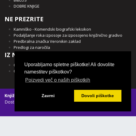
BIBLOS
DOBRE KNJIGE
NE PREZRITE
Kamniško - Komendski biografski leksikon
Podaljšanje roka izposoje za izposojeno knjižnično gradivo
Predbralna značka Veronikin zaklad
Predlogi za naročila
IZ NAŠE OBČINE
Uporabljamo spletne piškotke! Ali dovolite
Občina Kamnik
Občina Komenda
namestitev piškotkov?
Poizvedi več o naših piškotkih
Knjižnica Franceta Balantiča Kamnik
|
Spletni piškotki
|
Zavrni
Dovoli piškotke
Dostopnost vsebin
Login