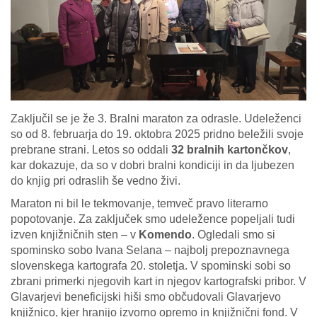
Zaključil se je že 3. Bralni maraton za odrasle. Udeleženci
so od 8. februarja do 19. oktobra 2025 pridno beležili svoje
prebrane strani. Letos so oddali
32 bralnih kartončkov
,
kar dokazuje, da so v dobri bralni kondiciji in da ljubezen
do knjig pri odraslih še vedno živi.
Maraton ni bil le tekmovanje, temveč pravo literarno
popotovanje. Za zaključek smo udeležence popeljali tudi
izven knjižničnih sten – v
Komendo
. Ogledali smo si
spominsko sobo Ivana Selana – najbolj prepoznavnega
slovenskega kartografa 20. stoletja. V spominski sobi so
zbrani primerki njegovih kart in njegov kartografski pribor. V
Glavarjevi beneficijski hiši smo občudovali Glavarjevo
knjižnico, kjer hranijo izvorno opremo in knjižnični fond. V