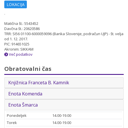
LOKACIJA
.
Matična št.: 5543452
Davčna št.: 20620586
TRR: SI56 01100-6000059096 (Banka Slovenije, podračun UJP) - št. velja
od 1. 12. 2017.
PIC: 914651025
Akronim: SIKKAM
Več podatkov
Obratovalni čas
Knjižnica Franceta B. Kamnik
Enota Komenda
Enota Šmarca
Ponedeljek
14.00-19.00
Torek
14.00-19.00