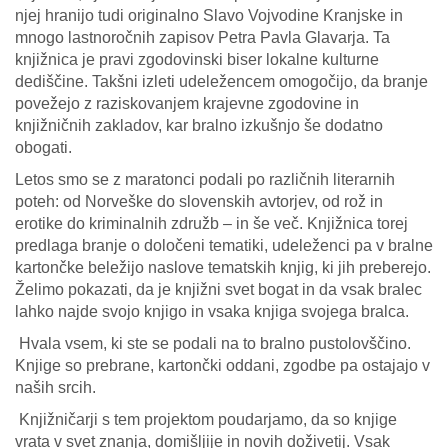
njej hranijo tudi originalno Slavo Vojvodine Kranjske in
mnogo lastnoročnih zapisov Petra Pavla Glavarja. Ta
knjižnica je pravi zgodovinski biser lokalne kulturne
dediščine. Takšni izleti udeležencem omogočijo, da branje
povežejo z raziskovanjem krajevne zgodovine in
knjižničnih zakladov, kar bralno izkušnjo še dodatno
obogati.
Letos smo se z maratonci podali po različnih literarnih
poteh: od Norveške do slovenskih avtorjev, od rož in
erotike do kriminalnih združb – in še več. Knjižnica torej
predlaga branje o določeni tematiki, udeleženci pa v bralne
kartončke beležijo naslove tematskih knjig, ki jih preberejo.
Želimo pokazati, da je knjižni svet bogat in da vsak bralec
lahko najde svojo knjigo in vsaka knjiga svojega bralca.
Hvala vsem, ki ste se podali na to bralno pustolovščino.
Knjige so prebrane, kartončki oddani, zgodbe pa ostajajo v
naših srcih.
Knjižničarji s tem projektom poudarjamo, da so knjige
vrata v svet znanja, domišljije in novih doživetij. Vsak