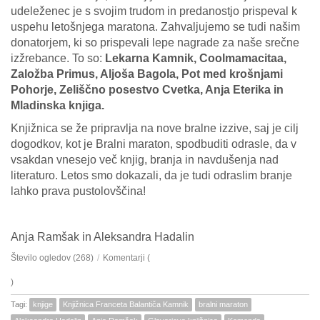
udeleženec je s svojim trudom in predanostjo prispeval k
uspehu letošnjega maratona. Zahvaljujemo se tudi našim
donatorjem, ki so prispevali lepe nagrade za naše srečne
izžrebance. To so:
Lekarna Kamnik, Coolmamacitaa,
Založba Primus, Aljoša Bagola, Pot med krošnjami
Pohorje, Zeliščno posestvo Cvetka, Anja Eterika in
Mladinska knjiga.
Knjižnica se že pripravlja na nove bralne izzive, saj je cilj
dogodkov, kot je Bralni maraton, spodbuditi odrasle, da v
vsakdan vnesejo več knjig, branja in navdušenja nad
literaturo. Letos smo dokazali, da je tudi odraslim branje
lahko prava pustolovščina!
Anja Ramšak in Aleksandra Hadalin
Število ogledov (268)
/
Komentarji (
)
Tagi:
knjige
Knjižnica Franceta Balantiča Kamnik
bralni maraton