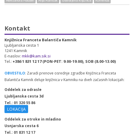
Aleksandra Hadalin
Anja Ramšak
Glavarjeva knjižnica
Komenda
Kontakt
Knjižnica Franceta Balantiča Kamnik
Ljubljanska cesta 1
1241 Kamnik
E-naslov:
mkk@kam.sik.si
Tel.:
+386 1 831 12 17 (PON-PET: 9.00-19.00), SOB (8.00-13.00)
OBVESTILO
: Zaradi prenove osrednje zgradbe Knjižnica Franceta
Balantiča Kamnik deluje knjižnica v Kamniku na dveh začasnih lokacijah:
Oddelek za odrasle
Ljubljanska cesta 3d
Tel.: 01 320 55 86
LOKACIJA
Oddelek za otroke in mladino
Usnjarska cesta 6
Tel.: 01 831 12 17