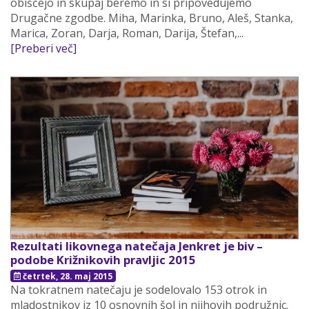
obiščejo in skupaj beremo in si pripovedujemo
Drugačne zgodbe. Miha, Marinka, Bruno, Aleš, Stanka,
Marica, Zoran, Darja, Roman, Darija, Štefan,...
[Preberi več]
Rezultati likovnega natečaja Jenkret je biv –
podobe Križnikovih pravljic 2015
četrtek, 28. maj 2015
Na tokratnem natečaju je sodelovalo 153 otrok in
mladostnikov iz 10 osnovnih šol in njihovih podružnic.