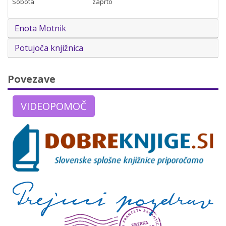
Sobota
zaprto
Enota Motnik
Potujoča knjižnica
Povezave
VIDEOPOMOČ