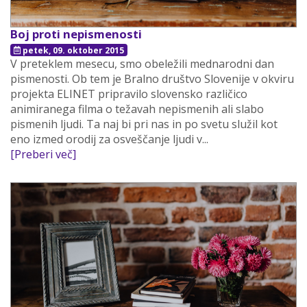
Boj proti nepismenosti
petek, 09. oktober 2015
V preteklem mesecu, smo obeležili mednarodni dan
pismenosti. Ob tem je Bralno društvo Slovenije v okviru
projekta ELINET pripravilo slovensko različico
animiranega filma o težavah nepismenih ali slabo
pismenih ljudi. Ta naj bi pri nas in po svetu služil kot
eno izmed orodij za osveščanje ljudi v...
[Preberi več]