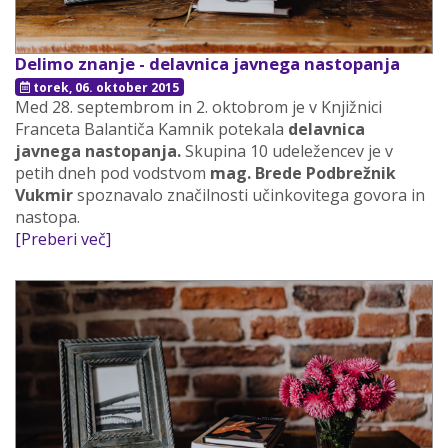
Delimo znanje - delavnica javnega nastopanja
torek, 06. oktober 2015
Med 28. septembrom in 2. oktobrom je v Knjižnici
Franceta Balantiča Kamnik potekala
delavnica
javnega nastopanja.
Skupina 10 udeležencev je v
petih dneh pod vodstvom
mag.
Brede Podbrežnik
Vukmir
spoznavalo značilnosti učinkovitega govora in
nastopa.
[Preberi več]