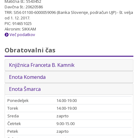
Matična št.: 5543452
Davčna št.: 20620586
TRR: SI56 01100-6000059096 (Banka Slovenije, podračun UJP) - št. velja
od 1. 12. 2017.
PIC: 914651025
Akronim: SIKKAM
Več podatkov
Obratovalni čas
Knjižnica Franceta B. Kamnik
Enota Komenda
Enota Šmarca
Ponedeljek
14.00-19.00
Torek
14.00-19.00
Sreda
zaprto
Četrtek
9.00-15.00
Petek
zaprto