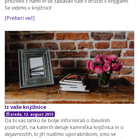
preživeli z nami in se zabavali tudi v družbi s knjigami.
Se vidimo v knjižnici!
[Preberi več]
Iz vaše knjižnice
sreda, 12. avgust 2015
Da bi vas lahko še bolje informirali o številnih
področjih, na katerih deluje kamniška knjižnica in o
dejavnostih, ki jih nudimo uporabnikom, smo se