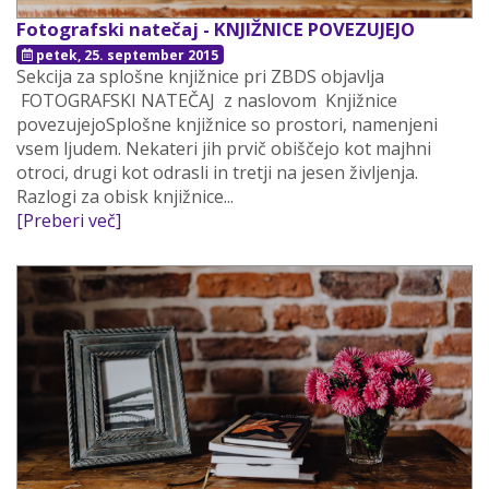
Fotografski natečaj - KNJIŽNICE POVEZUJEJO
petek, 25. september 2015
Sekcija za splošne knjižnice pri ZBDS objavlja
FOTOGRAFSKI NATEČAJ z naslovom Knjižnice
povezujejoSplošne knjižnice so prostori, namenjeni
vsem ljudem. Nekateri jih prvič obiščejo kot majhni
otroci, drugi kot odrasli in tretji na jesen življenja.
Razlogi za obisk knjižnice...
[Preberi več]