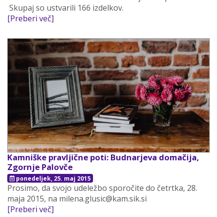
Skupaj so ustvarili 166 izdelkov.
[Preberi več]
Kamniške pravljične poti: Budnarjeva domačija,
Zgornje Palovče
ponedeljek, 25. maj 2015
Prosimo, da svojo udeležbo sporočite do četrtka, 28.
maja 2015, na milena.glusic@kam.sik.si
[Preberi več]