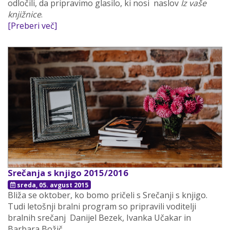
odločili, da pripravimo glasilo, ki nosi naslov
Iz vaše
knjižnice
.
[Preberi več]
Srečanja s knjigo 2015/2016
sreda, 05. avgust 2015
Bliža se oktober, ko bomo pričeli s Srečanji s knjigo.
Tudi letošnji bralni program so pripravili voditelji
bralnih srečanj Danijel Bezek, Ivanka Učakar in
Barbara Božič.