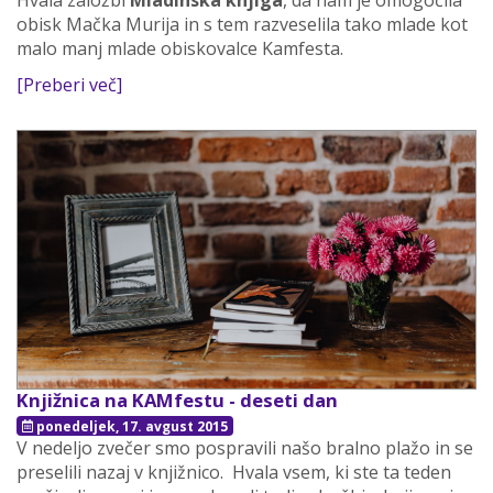
Hvala založbi
Mladinska knjiga
, da nam je omogočila
obisk Mačka Murija in s tem razveselila tako mlade kot
malo manj mlade obiskovalce Kamfesta.
[Preberi več]
Knjižnica na KAMfestu - deseti dan
ponedeljek, 17. avgust 2015
V nedeljo zvečer smo pospravili našo bralno plažo in se
preselili nazaj v knjižnico. Hvala vsem, ki ste ta teden