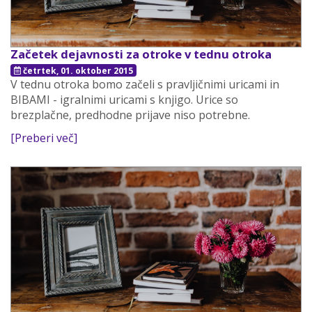
Začetek dejavnosti za otroke v tednu otroka
četrtek, 01. oktober 2015
V tednu otroka bomo začeli s pravljičnimi uricami in
BIBAMI - igralnimi uricami s knjigo. Urice so
brezplačne, predhodne prijave niso potrebne.
[Preberi več]