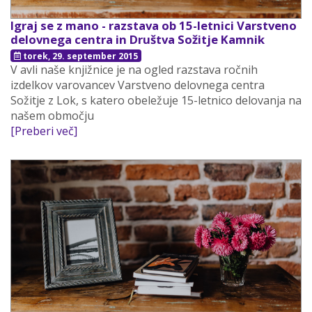
Igraj se z mano - razstava ob 15-letnici Varstveno
delovnega centra in Društva Sožitje Kamnik
torek, 29. september 2015
V avli naše knjižnice je na ogled razstava ročnih
izdelkov varovancev Varstveno delovnega centra
Sožitje z Lok, s katero obeležuje 15-letnico delovanja na
našem območju
[Preberi več]