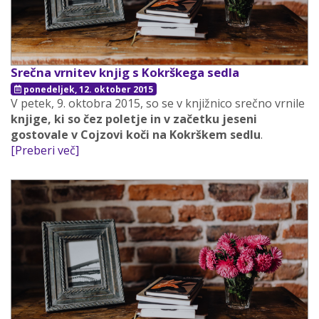
Srečna vrnitev knjig s Kokrškega sedla
ponedeljek, 12. oktober 2015
V petek, 9. oktobra 2015, so se v knjižnico srečno vrnile
knjige, ki so čez poletje in v začetku jeseni
gostovale v Cojzovi koči na Kokrškem sedlu
.
[Preberi več]