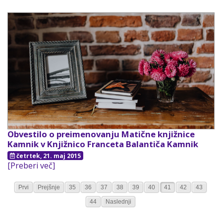
Obvestilo o preimenovanju Matične knjižnice
Kamnik v Knjižnico Franceta Balantiča Kamnik
četrtek, 21. maj 2015
[Preberi več]
Prvi
Prejšnje
35
36
37
38
39
40
41
42
43
44
Naslednji