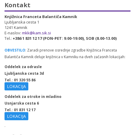
Kontakt
Knjižnica Franceta Balantiča Kamnik
Ljubljanska cesta 1
1241 Kamnik
E-naslov:
mkk@kam.sik.si
Tel.:
+386 1 831 12 17 (PON-PET: 9.00-19.00), SOB (8.00-13.00)
OBVESTILO
: Zaradi prenove osrednje zgradbe Knjižnica Franceta
Balantiča Kamnik deluje knjižnica v Kamniku na dveh začasnih lokacijah:
Oddelek za odrasle
Ljubljanska cesta 3d
Tel.: 01 320 55 86
LOKACIJA
Oddelek za otroke in mladino
Usnjarska cesta 6
Tel.: 01 831 12 17
LOKACIJA
.