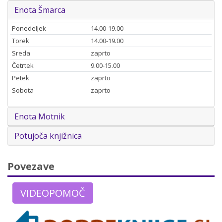
Enota Šmarca
Ponedeljek
14.00-19.00
Torek
14.00-19.00
Sreda
zaprto
Četrtek
9.00-15.00
Petek
zaprto
Sobota
zaprto
Enota Motnik
Potujoča knjižnica
Povezave
VIDEOPOMOČ