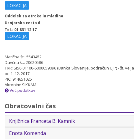
LOKACIJA
Oddelek za otroke in mladino
Usnjarska cesta 6
Tel.: 01 831 12 17
LOKACIJA
.
Matična št.: 5543452
Davčna št.: 20620586
TRR: SI56 01100-6000059096 (Banka Slovenije, podračun UJP) - št. velja
od 1. 12. 2017.
PIC: 914651025
Akronim: SIKKAM
Več podatkov
Obratovalni čas
Knjižnica Franceta B. Kamnik
Enota Komenda