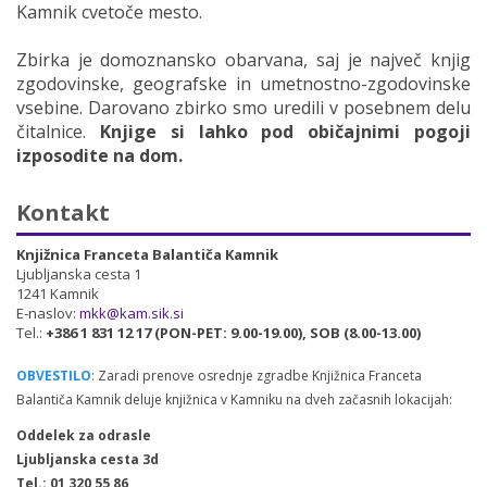
Kamnik cvetoče mesto.
Zbirka je domoznansko obarvana, saj je največ knjig
zgodovinske, geografske in umetnostno-zgodovinske
vsebine. Darovano zbirko smo uredili v posebnem delu
čitalnice.
Knjige si lahko pod običajnimi pogoji
izposodite na dom.
Kontakt
Knjižnica Franceta Balantiča Kamnik
Ljubljanska cesta 1
1241 Kamnik
E-naslov:
mkk@kam.sik.si
Tel.:
+386 1 831 12 17 (PON-PET: 9.00-19.00), SOB (8.00-13.00)
OBVESTILO
: Zaradi prenove osrednje zgradbe Knjižnica Franceta
Balantiča Kamnik deluje knjižnica v Kamniku na dveh začasnih lokacijah:
Oddelek za odrasle
Ljubljanska cesta 3d
Tel.: 01 320 55 86