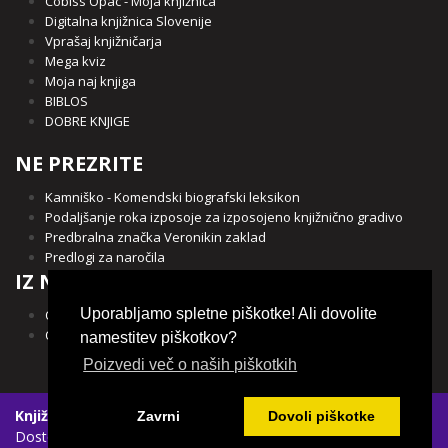
Cobiss Opac - Moja knjižnica
Digitalna knjižnica Slovenije
Vprašaj knjižničarja
Mega kviz
Moja naj knjiga
BIBLOS
DOBRE KNJIGE
NE PREZRITE
Kamniško - Komendski biografski leksikon
Podaljšanje roka izposoje za izposojeno knjižnično gradivo
Predbralna značka Veronikin zaklad
Predlogi za naročila
IZ NAŠE OBČINE
Uporabljamo spletne piškotke! Ali dovolite
Občina Kamnik
Občina Komenda
namestitev piškotkov?
Poizvedi več o naših piškotkih
Knjižnica Franceta Balantiča Kamnik
|
Spletni piškotki
|
Zavrni
Dovoli piškotke
Dostopnost vsebin