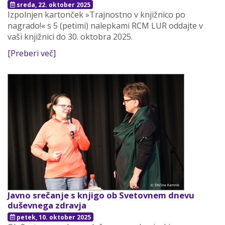
sreda, 22. oktober 2025
Izpolnjen kartonček »Trajnostno v knjižnico po
nagrado!« s 5 (petimi) nalepkami RCM LUR oddajte v
vaši knjižnici do 30. oktobra 2025.
[Preberi več]
Javno srečanje s knjigo ob Svetovnem dnevu
duševnega zdravja
petek, 10. oktober 2025