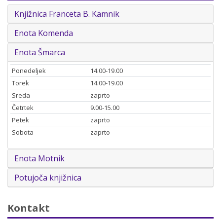
Knjižnica Franceta B. Kamnik
Enota Komenda
Enota Šmarca
Ponedeljek
14.00-19.00
Torek
14.00-19.00
Sreda
zaprto
Četrtek
9.00-15.00
Petek
zaprto
Sobota
zaprto
Enota Motnik
Potujoča knjižnica
Kontakt