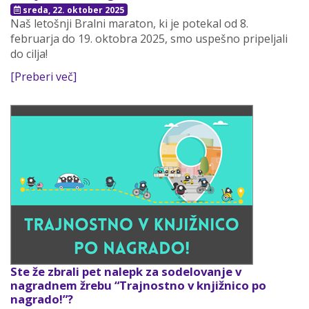
sreda, 22. oktober 2025
Naš letošnji Bralni maraton, ki je potekal od 8.
februarja do 19. oktobra 2025, smo uspešno pripeljali
do cilja!
[Preberi več]
Ste že zbrali pet nalepk za sodelovanje v
nagradnem žrebu “Trajnostno v knjižnico po
nagrado!”?