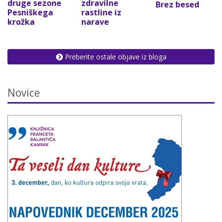
druge sezone
zdravilne
Brez besed
Pesniškega
rastline iz
krožka
narave
Preberite ostale objave iz bloga
Novice