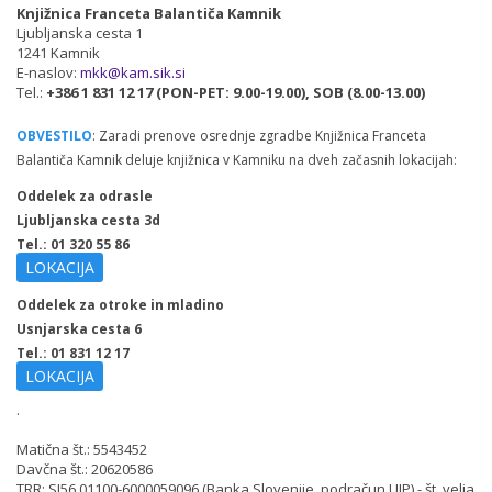
Knjižnica Franceta Balantiča Kamnik
Ljubljanska cesta 1
1241 Kamnik
E-naslov:
mkk@kam.sik.si
Tel.:
+386 1 831 12 17 (PON-PET: 9.00-19.00), SOB (8.00-13.00)
OBVESTILO
: Zaradi prenove osrednje zgradbe Knjižnica Franceta
Balantiča Kamnik deluje knjižnica v Kamniku na dveh začasnih lokacijah:
Oddelek za odrasle
Ljubljanska cesta 3d
Tel.: 01 320 55 86
LOKACIJA
Oddelek za otroke in mladino
Usnjarska cesta 6
Tel.: 01 831 12 17
LOKACIJA
.
Matična št.: 5543452
Davčna št.: 20620586
TRR: SI56 01100-6000059096 (Banka Slovenije, podračun UJP) - št. velja