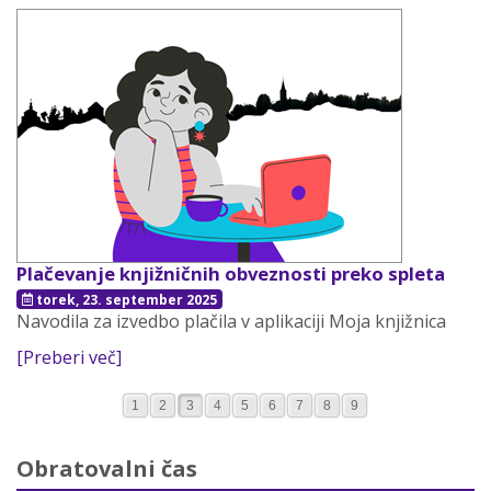
Plačevanje knjižničnih obveznosti preko spleta
torek, 23. september 2025
Navodila za izvedbo plačila v aplikaciji Moja knjižnica
[Preberi več]
1
2
3
4
5
6
7
8
9
Obratovalni čas