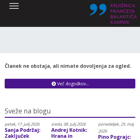
SKOČI DO OSREDNJE VSEBINE
Članek ne obstaja, ali nimate dovoljenja za ogled.
Več dogodkov...
Sveže na blogu
petek, 17. julij 2026
sreda, 08. julij 2026
ponedeljek, 25. maj
Sanja Podržaj:
Andrej Kotnik:
2026
Zaključek
Hrana in
Pino Pograjc: