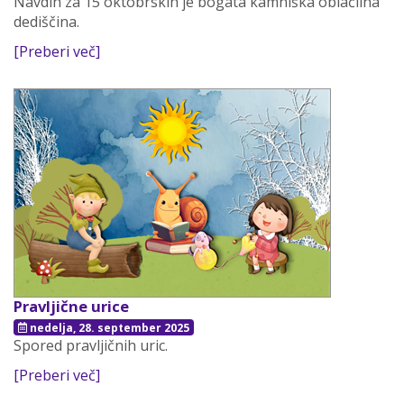
Navdih za 15 oktobrskih je bogata kamniška oblačilna
dediščina.
[Preberi več]
Pravljične urice
nedelja, 28. september 2025
Spored pravljičnih uric.
[Preberi več]