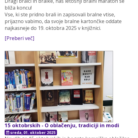
Dragi bralci in bralke, naš letošnji bralni maraton se
bliža koncu!
Vse, ki ste pridno brali in zapisovali bralne vtise,
prijazno vabimo, da svoje bralne kartončke oddate
najkasneje do 19. oktobra 2025 v knjižnici.
[Preberi več]
15 oktobrskih - O oblačenju, tradiciji in modi
sreda, 01. oktober 2025