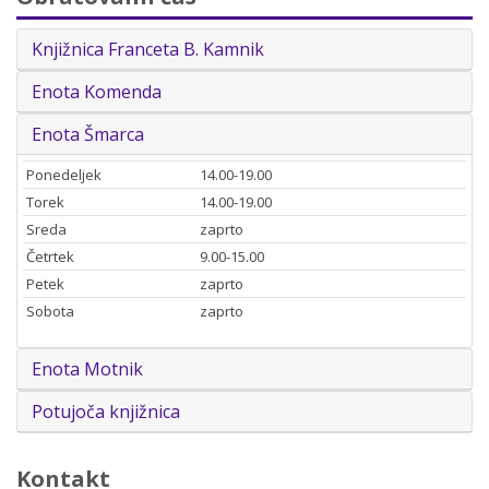
Knjižnica Franceta B. Kamnik
Enota Komenda
Enota Šmarca
Ponedeljek
14.00-19.00
Torek
14.00-19.00
Sreda
zaprto
Četrtek
9.00-15.00
Petek
zaprto
Sobota
zaprto
Enota Motnik
Potujoča knjižnica
Kontakt