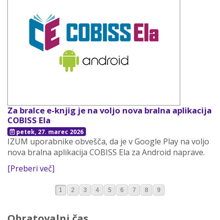
Za bralce e-knjig je na voljo nova bralna aplikacija
COBISS Ela
petek, 27. marec 2026
IZUM uporabnike obvešča, da je v Google Play na voljo
nova bralna aplikacija COBISS Ela za Android naprave.
[Preberi več]
1
2
3
4
5
6
7
8
9
Obratovalni čas