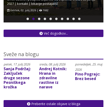
2027 | kontakt | lokacije postajališč
četrtek, 02. julij 2026 |
1662
Več dogodkov...
Sveže na blogu
petek, 17. julij 2026
sreda, 08. julij 2026
ponedeljek, 25. maj
Sanja Podržaj:
Andrej Kotnik:
2026
Zaključek
Hrana in
Pino Pograjc:
druge sezone
zdravilne
Brez besed
Pesniškega
rastline iz
krožka
narave
Preberite ostale objave iz bloga