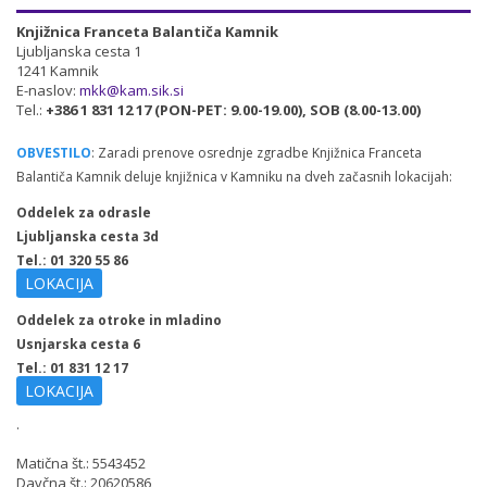
Knjižnica Franceta Balantiča Kamnik
Ljubljanska cesta 1
1241 Kamnik
E-naslov:
mkk@kam.sik.si
Tel.:
+386 1 831 12 17 (PON-PET: 9.00-19.00), SOB (8.00-13.00)
OBVESTILO
: Zaradi prenove osrednje zgradbe Knjižnica Franceta
Balantiča Kamnik deluje knjižnica v Kamniku na dveh začasnih lokacijah:
Oddelek za odrasle
Ljubljanska cesta 3d
Tel.: 01 320 55 86
LOKACIJA
Oddelek za otroke in mladino
Usnjarska cesta 6
Tel.: 01 831 12 17
LOKACIJA
.
Matična št.: 5543452
Davčna št.: 20620586