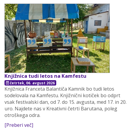
Knjižnica tudi letos na Kamfestu
četrtek, 06. avgust 2026
Knjižnica Franceta Balantiča Kamnik bo tudi letos
sodelovala na Kamfestu. Knjižnični kotiček bo odprt
vsak festivalski dan, od 7. do 15. avgusta, med 17. in 20.
uro. Najdete nas v Kreativni četrti Barutana, poleg
otroškega odra.
[Preberi več]