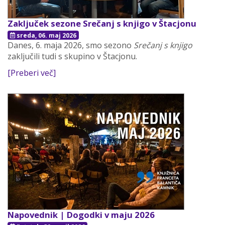
Zaključek sezone Srečanj s knjigo v Štacjonu
sreda, 06. maj 2026
Danes, 6. maja 2026, smo sezono
Srečanj s knjigo
zaključili tudi s skupino v Štacjonu.
[Preberi več]
Napovednik | Dogodki v maju 2026