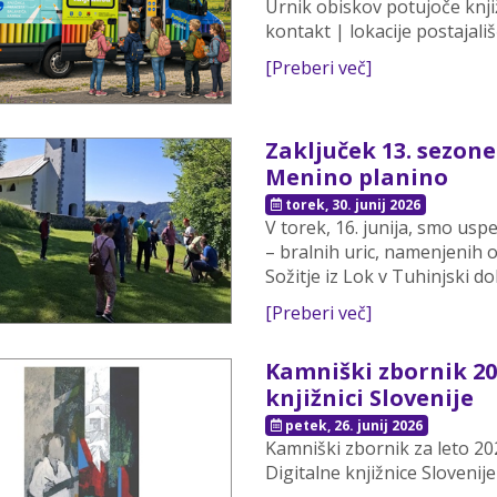
Urnik obiskov potujoče knji
kontakt | lokacije postajališ
[Preberi več]
Zaključek 13. sezon
Menino planino
torek, 30. junij 2026
V torek, 16. junija, smo us
– bralnih uric, namenjenih 
Sožitje iz Lok v Tuhinjski dol
[Preberi več]
Kamniški zbornik 20
knjižnici Slovenije
petek, 26. junij 2026
Kamniški zbornik za leto 202
Digitalne knjižnice Slovenije