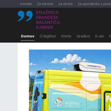
Kontakt
Za odrasle
Za otroke
Za uporabnike s pose
Domov
O knjižnici
Enote
Gradivo
E-viri
N
SKOČI DO OSREDNJE VSEBINE