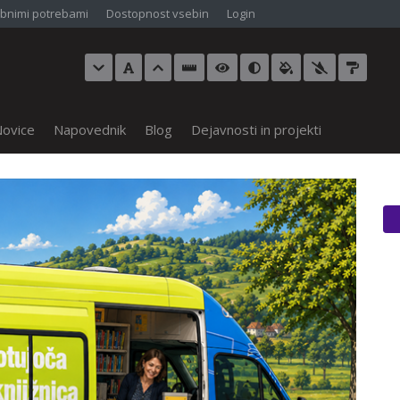
bnimi potrebami
Dostopnost vsebin
Login
ovice
Napovednik
Blog
Dejavnosti in projekti