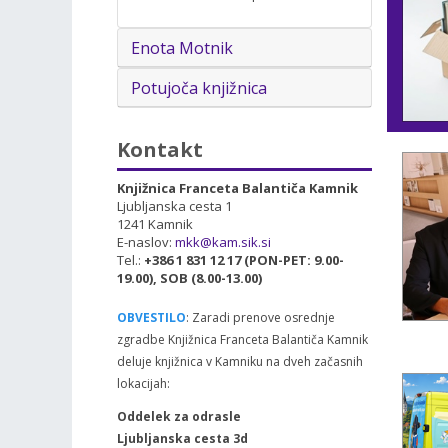
Enota Motnik
Potujoča knjižnica
Kontakt
Knjižnica Franceta Balantiča Kamnik
Ljubljanska cesta 1
1241 Kamnik
E-naslov:
mkk@kam.sik.si
Tel.:
+386 1 831 12 17 (PON-PET: 9.00-
19.00), SOB (8.00-13.00)
OBVESTILO
: Zaradi prenove osrednje
zgradbe Knjižnica Franceta Balantiča Kamnik
deluje knjižnica v Kamniku na dveh začasnih
lokacijah:
Oddelek za odrasle
Ljubljanska cesta 3d