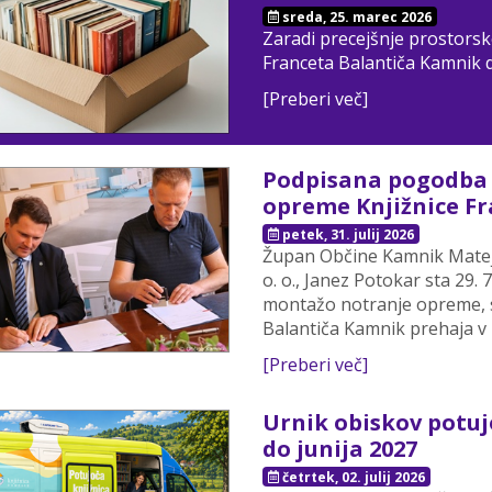
sreda, 25. marec 2026
Zaradi precejšnje prostorske
Franceta Balantiča Kamnik d
[Preberi več]
Podpisana pogodba 
opreme Knjižnice F
petek, 31. julij 2026
Župan Občine Kamnik Matej S
o. o., Janez Potokar sta 29
montažo notranje opreme, s
Balantiča Kamnik prehaja v 
[Preberi več]
Urnik obiskov potuj
do junija 2027
četrtek, 02. julij 2026