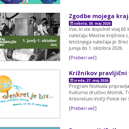
Zgodbe mojega kraja 
sobota, 30. maj 2026
Vse, ki ste dopolnili vsaj 6
natečaju Mestne knjižnice 
letošnjega natečaja je: Brez 
junija do 1. oktobra 2026.
[Preberi več]
Križnikov pravljični 
sreda, 27. maj 2026
Program festivala pripravlj
Kulturno društvo Motnik, Tu
Arboretum Volčji Potok ter š
[Preberi več]