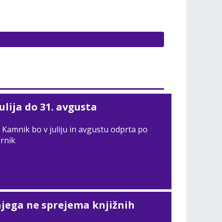
julija do 31. avgusta
 Kamnik bo v juliju in avgustu odprta po
urnik
njega ne sprejema knjižnih