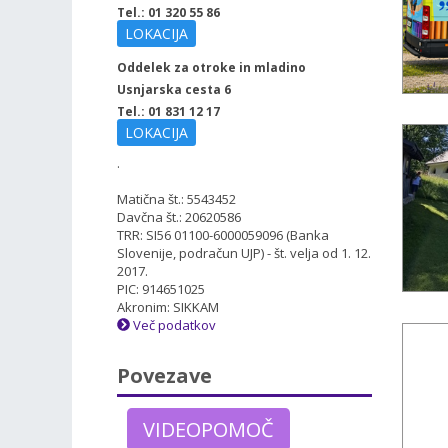
Tel.: 01 320 55 86
LOKACIJA
Oddelek za otroke in mladino
Usnjarska cesta 6
Tel.: 01 831 12 17
LOKACIJA
.
Matična št.: 5543452
Davčna št.: 20620586
TRR: SI56 01100-6000059096 (Banka
Slovenije, podračun UJP) - št. velja od 1. 12.
2017.
PIC: 914651025
Akronim: SIKKAM
Več podatkov
Povezave
VIDEOPOMOČ