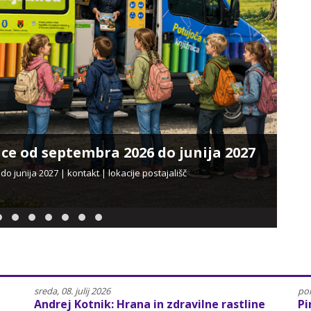
ce od septembra 2026 do junija 2027
Naj
o junija 2027 | kontakt | lokacije postajališč
NajPo
pone
sreda, 08. julij 2026
pon
Andrej Kotnik: Hrana in zdravilne rastline
Pi