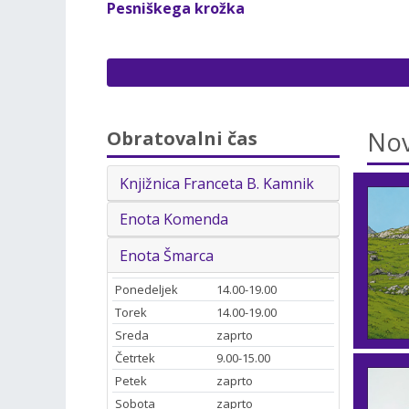
Pesniškega krožka
Nov
Obratovalni čas
Knjižnica Franceta B. Kamnik
Enota Komenda
Enota Šmarca
Ponedeljek
14.00-19.00
Torek
14.00-19.00
Sreda
zaprto
Četrtek
9.00-15.00
Petek
zaprto
Sobota
zaprto