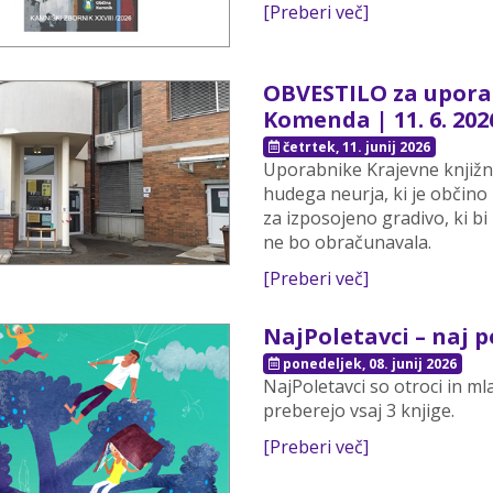
[Preberi več]
OBVESTILO za upora
Komenda | 11. 6. 202
četrtek, 11. junij 2026
Uporabnike Krajevne knjiž
hudega neurja, ki je občino
za izposojeno gradivo, ki bi
ne bo obračunavala.
[Preberi več]
NajPoletavci – naj p
ponedeljek, 08. junij 2026
NajPoletavci so otroci in ml
preberejo vsaj 3 knjige.
[Preberi več]