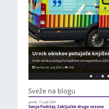
Urnik obiskov potujoče knjižni
Urnik obiskov potujoče knjižnice od septembra 2026 d
četrtek, 02. julij 2026 |
1652
Sveže na blogu
petek, 17. julij 2026
Sanja Podržaj: Zaključek druge sezone