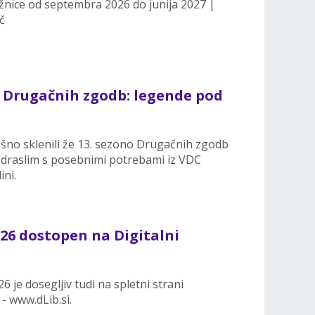
žnice od septembra 2026 do junija 2027 |
č
e Drugačnih zgodb: legende pod
pešno sklenili že 13. sezono Drugačnih zgodb
odraslim s posebnimi potrebami iz VDC
ini.
26 dostopen na Digitalni
6 je dosegljiv tudi na spletni strani
 - www.dLib.si.