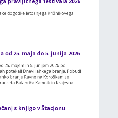
a pravljičnega festivala 2026
alske dogodke letošnjega Križnikovega
 od 25. maja do 5. junija 2026
 25. majem in 5. junijem 2026 po
cah potekali Dnevi lahkega branja. Pobudi
ahko branje Ravne na Koroškem se
 Franceta Balantiča Kamnik in Krajevna
čanj s knjigo v Štacjonu