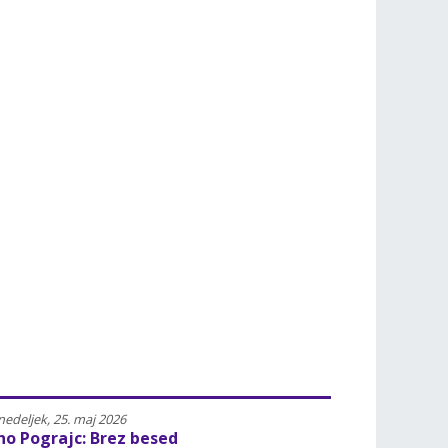
Poletavci – naj poletni bralci
letavci so otroci in mladostniki 13+, ki med poletnimi počitnicami preberejo 
deljek, 08. junij 2026 |
3568
edeljek, 25. maj 2026
no Pograjc: Brez besed