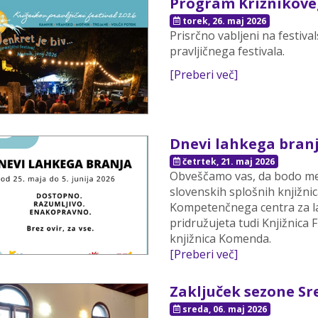
Program Križnikoveg
torek, 26. maj 2026
Prisrčno vabljeni na festiv
pravljičnega festivala.
[Preberi več]
Dnevi lahkega branja
četrtek, 21. maj 2026
Obveščamo vas, da bodo med
slovenskih splošnih knjižni
Kompetenčnega centra za l
pridružujeta tudi Knjižnica
knjižnica Komenda.
[Preberi več]
Zaključek sezone Sre
sreda, 06. maj 2026