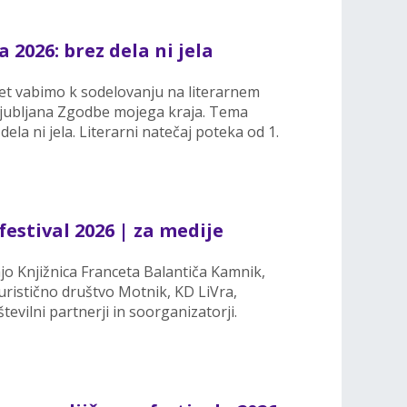
2026: brez dela ni jela
0 let vabimo k sodelovanju na literarnem
Ljubljana Zgodbe mojega kraja. Tema
dela ni jela. Literarni natečaj poteka od 1.
festival 2026 | za medije
ajo Knjižnica Franceta Balantiča Kamnik,
ristično društvo Motnik, KD LiVra,
tevilni partnerji in soorganizatorji.