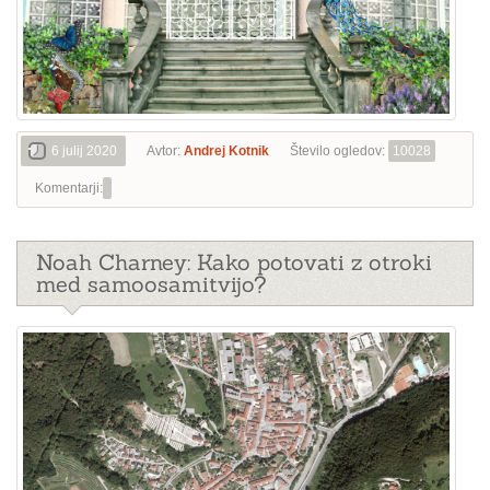
6 julij 2020
Avtor:
Andrej Kotnik
Število ogledov:
10028
Komentarji:
Noah Charney: Kako potovati z otroki
med samoosamitvijo?