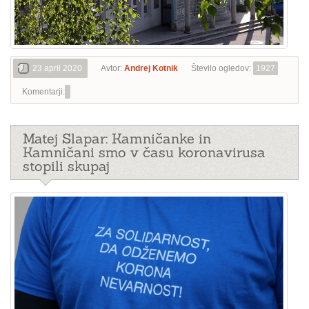
23 april 2020
Avtor:
Andrej Kotnik
Število ogledov:
1927
Komentarji:
Matej Slapar: Kamničanke in
Kamničani smo v času koronavirusa
stopili skupaj