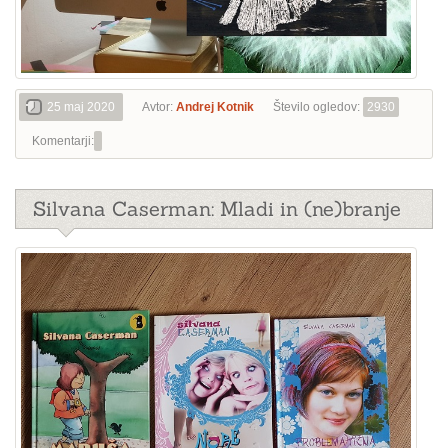
25 maj 2020
Avtor:
Andrej Kotnik
Število ogledov:
2930
Komentarji:
Silvana Caserman: Mladi in (ne)branje