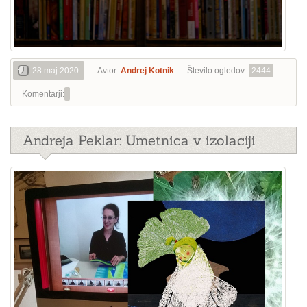
28 maj 2020
Avtor:
Andrej Kotnik
Število ogledov:
2444
Komentarji:
Andreja Peklar: Umetnica v izolaciji