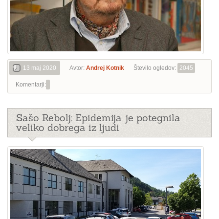
13 maj 2020
Avtor:
Andrej Kotnik
Število ogledov:
2045
Komentarji:
Sašo Rebolj: Epidemija je potegnila
veliko dobrega iz ljudi