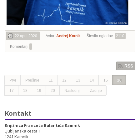
22 april 2020
Avtor:
Andrej Kotnik
Število ogledov:
2110
Komentarji:
RSS
Prvi
Prejšnje
11
12
13
14
15
16
17
18
19
20
Naslednji
Zadnje
Kontakt
Knjižnica Franceta Balantiča Kamnik
Ljubljanska cesta 1
1241 Kamnik