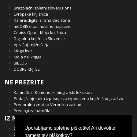
Brezplačni spletni slovarji Pons
Evropska knjižnica
Kamra/digitalizirana dediščina
mCOBISS- za mobilne naprave
Cobiss Opac - Moja knjižnica
Digitalna knjižnica Slovenije
Vprašaj knjižničarja
Mega kviz
Moja naj knjiga
BIBLOS
DOBRE KNJIGE
NE PREZRITE
Kamniško - Komendski biografski leksikon
Podaljšanje roka izposoje za izposojeno knjižnično gradivo
Predbralna značka Veronikin zaklad
Predlogi za naročila
IZ NAŠE OBČINE
Uporabljamo spletne piškotke! Ali dovolite
Občina Kamnik
Občina Komenda
namestitev piškotkov?