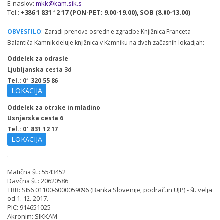
E-naslov:
mkk@kam.sik.si
Tel.:
+386 1 831 12 17 (PON-PET: 9.00-19.00), SOB (8.00-13.00)
OBVESTILO
: Zaradi prenove osrednje zgradbe Knjižnica Franceta
Balantiča Kamnik deluje knjižnica v Kamniku na dveh začasnih lokacijah:
Oddelek za odrasle
Ljubljanska cesta 3d
Tel.: 01 320 55 86
LOKACIJA
Oddelek za otroke in mladino
Usnjarska cesta 6
Tel.: 01 831 12 17
LOKACIJA
.
Matična št.: 5543452
Davčna št.: 20620586
TRR: SI56 01100-6000059096 (Banka Slovenije, podračun UJP) - št. velja
od 1. 12. 2017.
PIC: 914651025
Akronim: SIKKAM