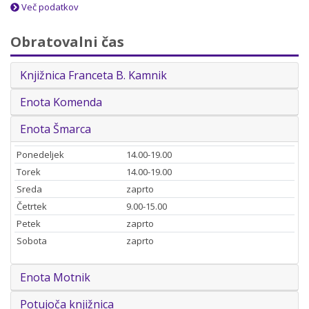
Več podatkov
Obratovalni čas
Knjižnica Franceta B. Kamnik
Enota Komenda
Enota Šmarca
Ponedeljek
14.00-19.00
Torek
14.00-19.00
Sreda
zaprto
Četrtek
9.00-15.00
Petek
zaprto
Sobota
zaprto
Enota Motnik
Potujoča knjižnica