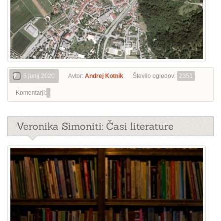
5 junij 2020
Avtor:
Andrej Kotnik
Število ogledov:
2351
Komentarji:
Veronika Simoniti: Časi literature