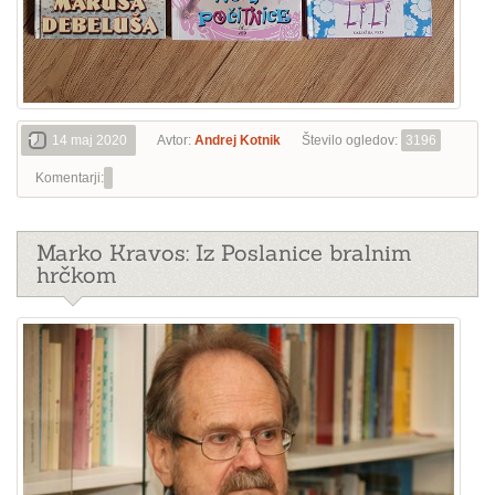
14 maj 2020
Avtor:
Andrej Kotnik
Število ogledov:
3196
Komentarji:
Marko Kravos: Iz Poslanice bralnim
hrčkom