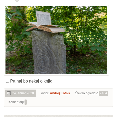
... Pa naj bo nekaj o knjigi!
24 januar 2020
Avtor:
Andrej Kotnik
Število ogledov:
2464
Komentarji: