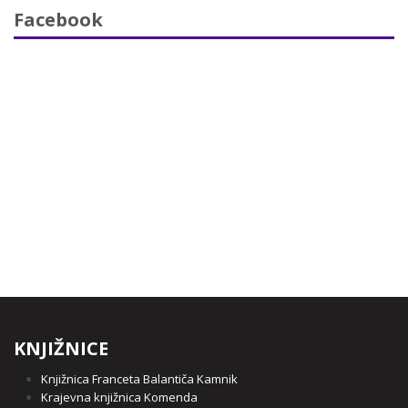
Facebook
KNJIŽNICE
Knjižnica Franceta Balantiča Kamnik
Krajevna knjižnica Komenda