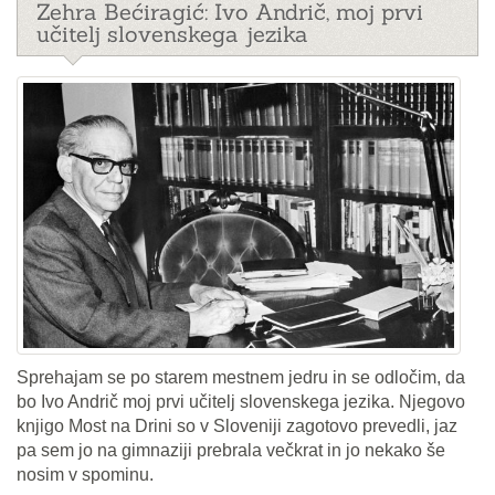
Zehra Bećiragić: Ivo Andrič, moj prvi
učitelj slovenskega jezika
Sprehajam se po starem mestnem jedru in se odločim, da
bo Ivo Andrič moj prvi učitelj slovenskega jezika. Njegovo
knjigo Most na Drini so v Sloveniji zagotovo prevedli, jaz
pa sem jo na gimnaziji prebrala večkrat in jo nekako še
nosim v spominu.