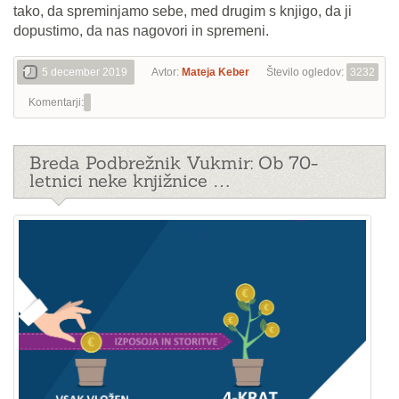
tako, da spreminjamo sebe, med drugim s knjigo, da ji
dopustimo, da nas nagovori in spremeni.
5 december 2019
Avtor:
Mateja Keber
Število ogledov:
3232
Komentarji:
Breda Podbrežnik Vukmir: Ob 70-
letnici neke knjižnice …