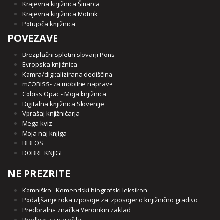
Krajevna knjižnica Šmarca
Krajevna knjižnica Motnik
Potujoča knjižnica
POVEZAVE
Brezplačni spletni slovarji Pons
Evropska knjižnica
Kamra/digitalizirana dediščina
mCOBISS- za mobilne naprave
Cobiss Opac - Moja knjižnica
Digitalna knjižnica Slovenije
Vprašaj knjižničarja
Mega kviz
Moja naj knjiga
BIBLOS
DOBRE KNJIGE
NE PREZRITE
Kamniško - Komendski biografski leksikon
Podaljšanje roka izposoje za izposojeno knjižnično gradivo
Predbralna značka Veronikin zaklad
Predlogi za naročila