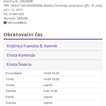
Davčna št.: 20620586
TRR: SI56 01100-6000059096 (Banka Slovenije, podračun UJP) - št. velja
od 1. 12. 2017.
PIC: 914651025
Akronim: SIKKAM
Več podatkov
Obratovalni čas
Knjižnica Franceta B. Kamnik
Enota Komenda
Enota Šmarca
Ponedeljek
14.00-19.00
Torek
14.00-19.00
Sreda
zaprto
Četrtek
9.00-15.00
Petek
zaprto
Sobota
zaprto