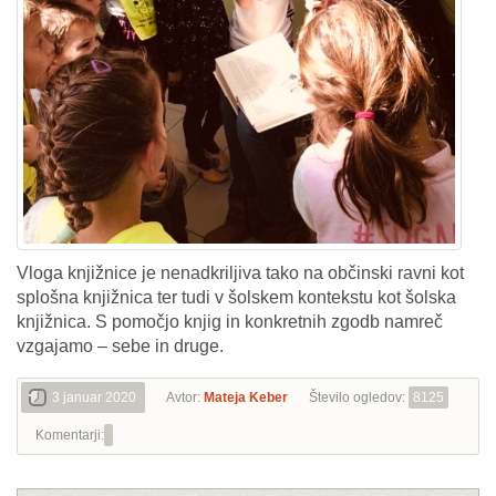
Vloga knjižnice je nenadkriljiva tako na občinski ravni kot
splošna knjižnica ter tudi v šolskem kontekstu kot šolska
knjižnica. S pomočjo knjig in konkretnih zgodb namreč
vzgajamo – sebe in druge.
3 januar 2020
Avtor:
Mateja Keber
Število ogledov:
8125
Komentarji: