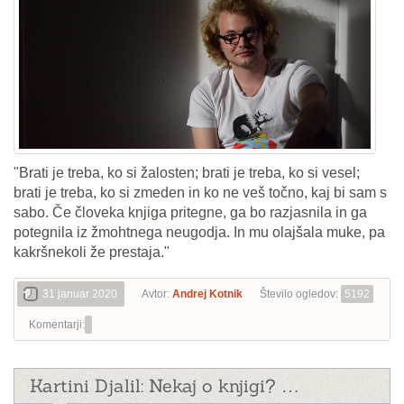
"Brati je treba, ko si žalosten; brati je treba, ko si vesel;
brati je treba, ko si zmeden in ko ne veš točno, kaj bi sam s
sabo. Če človeka knjiga pritegne, ga bo razjasnila in ga
potegnila iz žmohtnega neugodja. In mu olajšala muke, pa
kakršnekoli že prestaja."
31 januar 2020
Avtor:
Andrej Kotnik
Število ogledov:
5192
Komentarji:
Kartini Djalil: Nekaj o knjigi? …