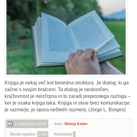
Knjiga je nekaj več kot besedna struktura. Je dialog, ki ga
začne s svojim bralcem. Ta dialog je neskončen,
književnost je neizčrpna in to zaradi preprostega razloga –
ker je vsaka knjiga taka. Knjiga ni stvar brez komunikacije:
je razmerje, je opora neštetih razmerij. (Jorge L. Borges)
12 december 2019
Avtor:
Mateja Keber
Število ogledov:
2316
Komentarji: