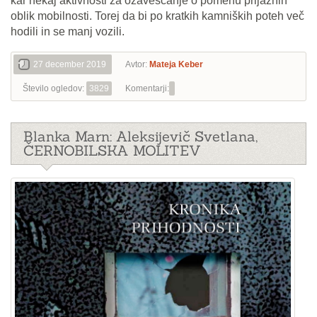
kar nekaj aktivnosti za ozaveščanje o pomenu prijaznih
oblik mobilnosti. Torej da bi po kratkih kamniških poteh več
hodili in se manj vozili.
27 december 2019
Avtor:
Mateja Keber
Število ogledov:
3829
Komentarji:
Blanka Marn: Aleksijevič Svetlana,
ČERNOBILSKA MOLITEV