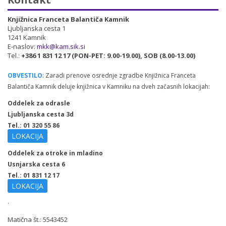
Knjižnica Franceta Balantiča Kamnik
Ljubljanska cesta 1
1241 Kamnik
E-naslov:
mkk@kam.sik.si
Tel.:
+386 1 831 12 17 (PON-PET: 9.00-19.00), SOB (8.00-13.00)
OBVESTILO
: Zaradi prenove osrednje zgradbe Knjižnica Franceta
Balantiča Kamnik deluje knjižnica v Kamniku na dveh začasnih lokacijah:
Oddelek za odrasle
Ljubljanska cesta 3d
Tel.: 01 320 55 86
LOKACIJA
Oddelek za otroke in mladino
Usnjarska cesta 6
Tel.: 01 831 12 17
LOKACIJA
.
Matična št.: 5543452