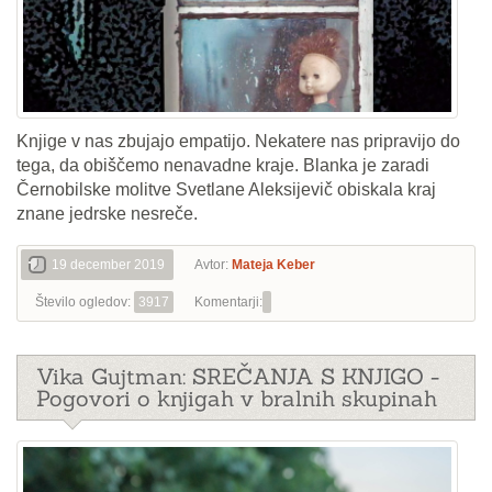
Knjige v nas zbujajo empatijo. Nekatere nas pripravijo do
tega, da obiščemo nenavadne kraje. Blanka je zaradi
Černobilske molitve Svetlane Aleksijevič obiskala kraj
znane jedrske nesreče.
19 december 2019
Avtor:
Mateja Keber
Število ogledov:
3917
Komentarji:
Vika Gujtman: SREČANJA S KNJIGO -
Pogovori o knjigah v bralnih skupinah