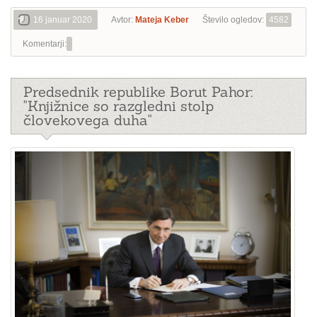
16 januar 2020
Avtor:
Mateja Keber
Število ogledov:
4582
Komentarji:
Predsednik republike Borut Pahor:
"Knjižnice so razgledni stolp
človekovega duha"