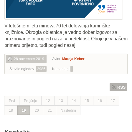
V letošnjem letu mineva 70 let delovanja kamniške
knjižnice. Okrogla obletnica je vedno dober izgovor za
praznovanje in pogled nazaj v preteklost. Oboje je v našem
primeru prijetno, tudi pogled nazaj.
28 november 2019
Avtor:
Mateja Keber
Število ogledov:
2985
Komentarji:
RSS
Prvi
Prejšnje
12
13
14
15
16
17
18
19
20
21
Naslednji
Kontakt